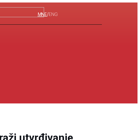
/
MNE
ENG
raži utvrđivanje