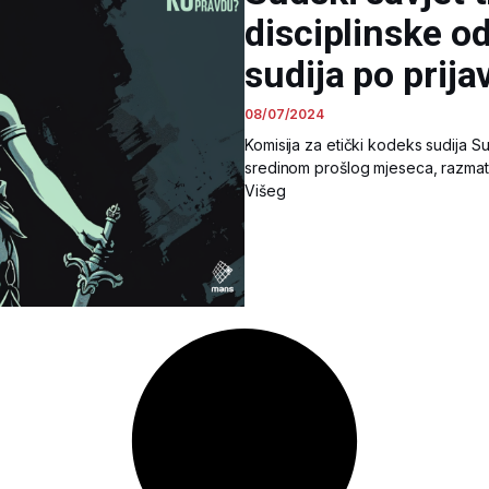
disciplinske o
sudija po pri
08/07/2024
Komisija za etički kodeks sudija S
sredinom prošlog mjeseca, razmatr
Višeg