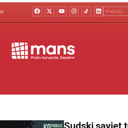
kt
Sudski savjet t