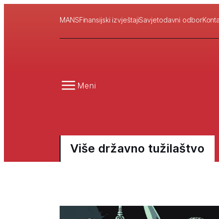
MANS
Finansijski izvještaji
Savjetodavni odbor
Konta
Meni
Više državno tužilaštvo