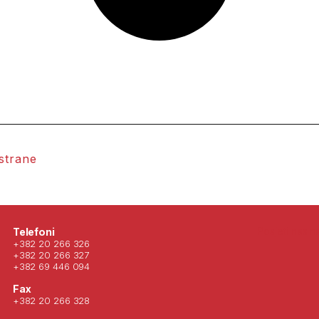
 strane
Posjeti nas 
Telefoni
+382 20 266 326
+382 20 266 327
+382 69 446 094
Fax
+382 20 266 328