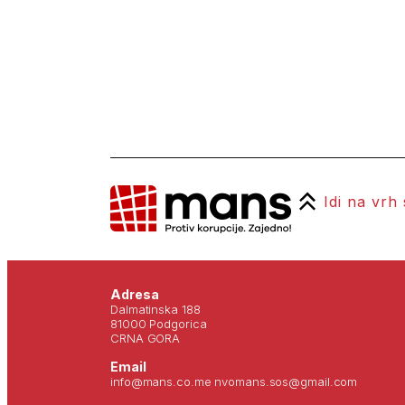
Idi na vrh
Adresa
Dalmatinska 188
81000 Podgorica
CRNA GORA
Email
info@mans.co.me nvomans.sos@gmail.com