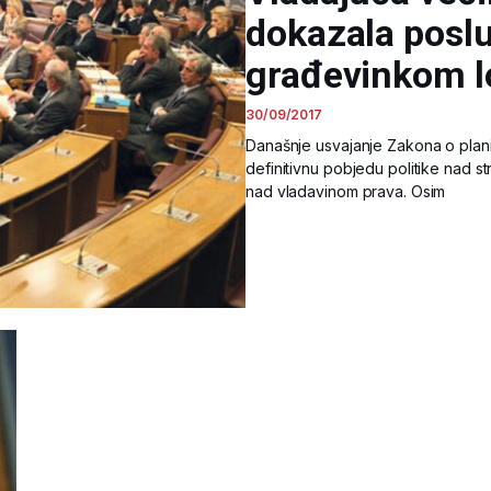
dokazala poslu
građevinkom l
30/09/2017
Današnje usvajanje Zakona o planir
definitivnu pobjedu politike nad s
nad vladavinom prava. Osim