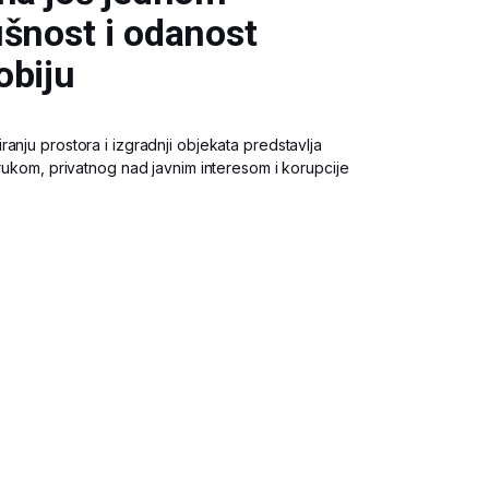
šnost i odanost
obiju
anju prostora i izgradnji objekata predstavlja
trukom, privatnog nad javnim interesom i korupcije