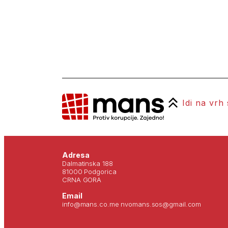
Idi na vrh
Adresa
Dalmatinska 188
81000 Podgorica
CRNA GORA
Email
info@mans.co.me nvomans.sos@gmail.com