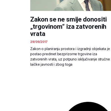
Zakon se ne smije donositi
„trgovinom“ iza zatvorenih
vrata
29/09/2017
Zakon o planiranju prostora i izgradnji objekata je
postao predmet bezprizorne trgovine iza
zatvorenih vrata, uz potpuno isključivanje stručne 
laičke javnosti i zbog toga