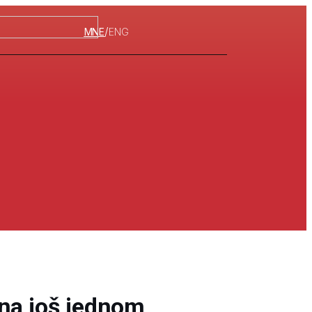
/
MNE
ENG
ina još jednom