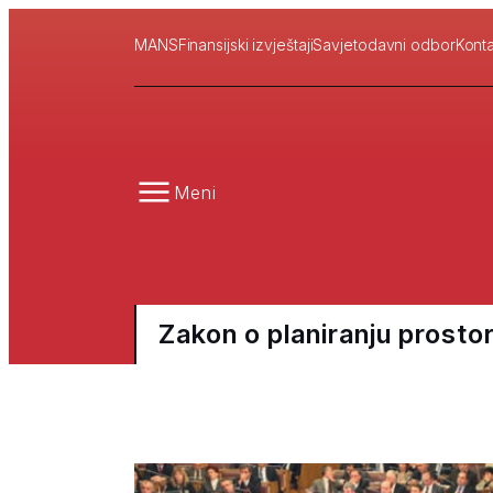
MANS
Finansijski izvještaji
Savjetodavni odbor
Konta
Meni
Zakon o planiranju prostor