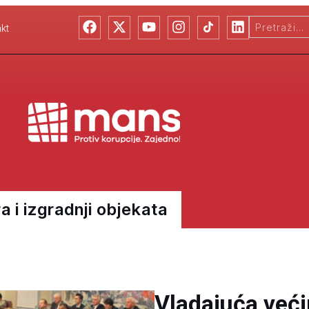
kt
a i izgradnji objekata
Vladajuća već