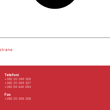
 strane
Posjeti nas 
Telefoni
+382 20 266 326
+382 20 266 327
+382 69 446 094
Fax
+382 20 266 328