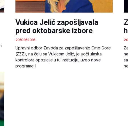
Vukica Jelić zapošljavala
Z
pred oktobarske izbore
h
20/09/2016
20
h
Upravni odbor Zavoda za zapošljavanje Crne Gore
Za
(ZZZ), na čelu sa Vukicom Jelić, je uoči ulaska
na
kontrolora opozicije u tu instituciju, uveo nove
sa
programe i
ne