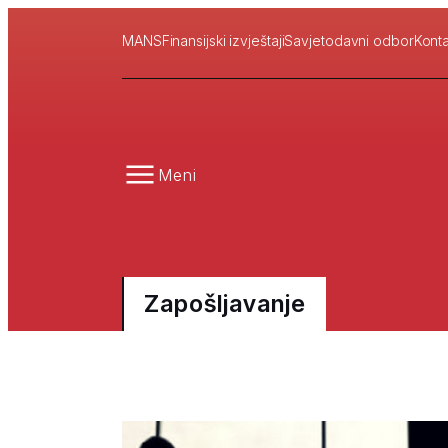
MANS
Finansijski izvještaji
Savjetodavni odbor
Konta
Meni
Zapošljavanje