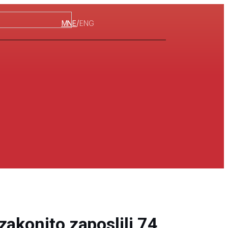
/
MNE
ENG
zakonito zaposlili 74