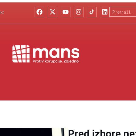
kt
Pred izbore ne