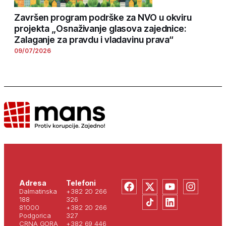
Završen program podrške za NVO u okviru
projekta „Osnaživanje glasova zajednice:
Zalaganje za pravdu i vladavinu prava“
09/07/2026
Adresa
Telefoni
Dalmatinska
+382 20 266
188
326
81000
+382 20 266
Podgorica
327
CRNA GORA
+382 69 446