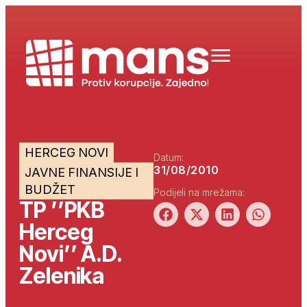
HERCEG NOVI
Datum:
31/08/2010
JAVNE FINANSIJE I
BUDŽET
Podijeli na mrežama:
TP ’’PKB
Herceg
Novi’’ A.D.
Zelenika