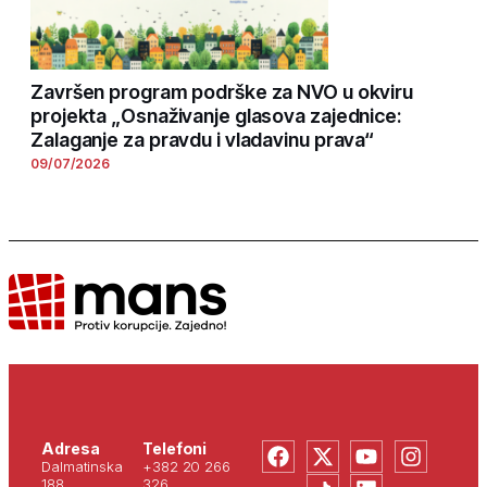
Završen program podrške za NVO u okviru
projekta „Osnaživanje glasova zajednice:
Zalaganje za pravdu i vladavinu prava“
09/07/2026
Adresa
Telefoni
Dalmatinska
+382 20 266
188
326