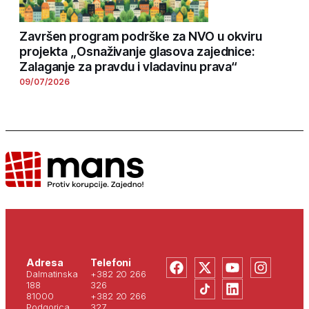
Završen program podrške za NVO u okviru
projekta „Osnaživanje glasova zajednice:
Zalaganje za pravdu i vladavinu prava“
09/07/2026
Adresa
Telefoni
Dalmatinska
+382 20 266
188
326
81000
+382 20 266
Podgorica
327