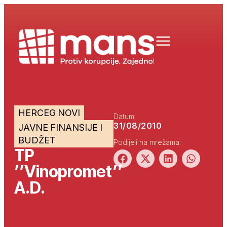
HERCEG NOVI
Datum:
31/08/2010
JAVNE FINANSIJE I
BUDŽET
Podijeli na mrežama:
TP
’’Vinopromet’’
A.D.