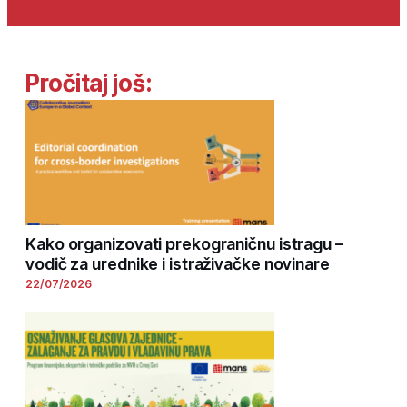
Pročitaj još:
Kako organizovati prekograničnu istragu –
vodič za urednike i istraživačke novinare
22/07/2026