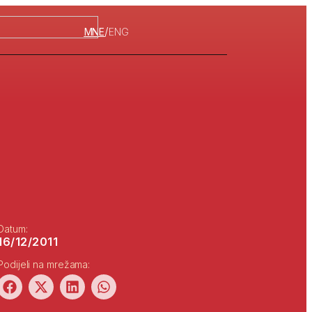
/
MNE
ENG
Datum:
16/12/2011
Podijeli na mrežama: