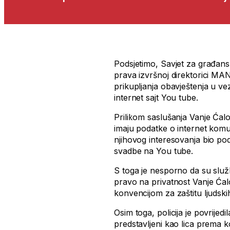
Podsjetimo, Savjet za građansk
prava izvršnoj direktorici MA
prikupljanja obavještenja u ve
internet sajt You tube.
Prilikom saslušanja Vanje Ćalov
imaju podatke o internet komu
njihovog interesovanja bio pod
svadbe na You tube.
S toga je nesporno da su službe
pravo na privatnost Vanje Ćal
konvencijom za zaštitu ljudsk
Osim toga, policija je povrijedi
predstavljeni kao lica prema ko