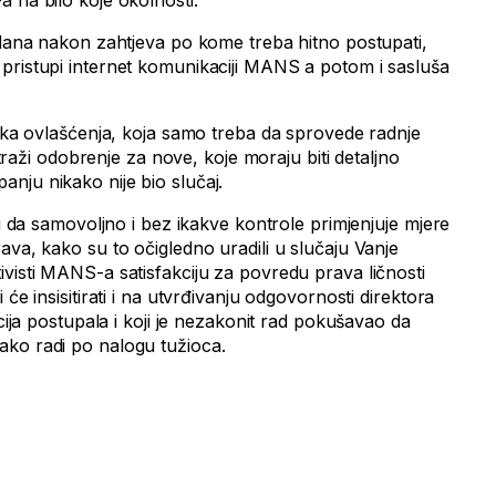
 na bilo koje okolnosti.
u dana nakon zahtjeva po kome treba hitno postupati,
pristupi internet komunikaciji MANS a potom i sasluša
roka ovlašćenja, koja samo treba da sprovede radnje
a traži odobrenje za nove, koje moraju biti detaljno
nju nikako nije bio slučaj.
ji da samovoljno i bez ikakve kontrole primjenjuje mjere
ava, kako su to očigledno uradili u slučaju Vanje
visti MANS-a satisfakciju za povredu prava ličnosti
 će insisitirati i na utvrđivanju odgovornosti direktora
icija postupala i koji je nezakonit rad pokušavao da
ako radi po nalogu tužioca.