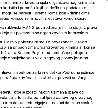
umnjičenim za krivična djela organizovanog kriminala.
ja koristila i pomoću kojih je došla do podataka o
 mogu se narediti i prema licima koja kriminalcima
vaju korišćenje njihovih sredstava komunikacije.
ić i aktivista MANS povrijedjena je i time što je Uprava
lica koja su povezana sa organizovanim kriminalom.
užilaštvo pokrene istragu o povezanosti visokih
žbi sa pripadnicima organizovanog kriminala, koji se
tužilac u Bijelom Polju je od tamnošnje policije u
anje obavještenja u vezi njegovog postavljanja na
tjeva, inspektori za krvne delikte Područne jedinice
istražuju krivična djela ubistva, pozvali su Vanju
pštenju, koje je izdato nakon uzimanja izjave od
vela da je to radila po zahtjevu osnovnog državnog
se u tom dokumentu nigdje ne navodi da treba saslušati