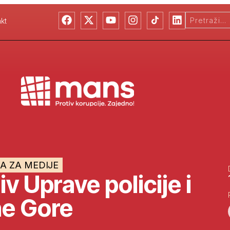
kt
A ZA MEDIJE
v Uprave policije i
ne Gore