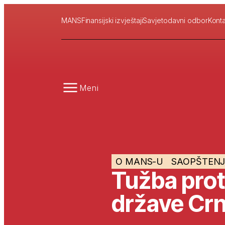
MANS
Finansijski izvještaji
Savjetodavni odbor
Konta
Meni
O MANS-U
SAOPŠTENJ
Tužba proti
države Cr