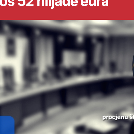
oš 52 hiljade eura