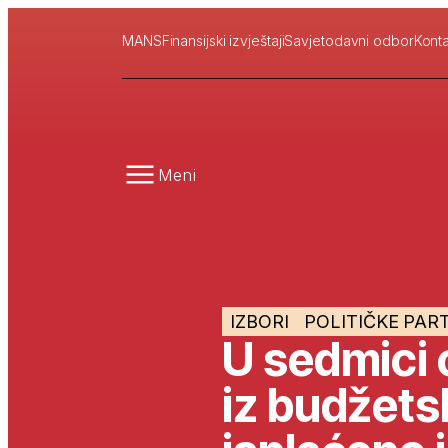
MANS
Finansijski izvještaji
Savjetodavni odbor
Konta
Meni
IZBORI
POLITIČKE PART
U sedmici 
iz budžets