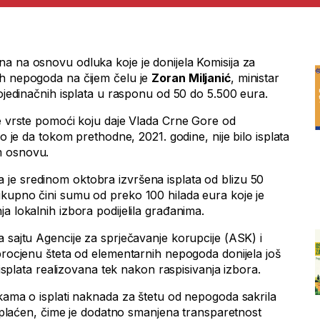
a na osnovu odluka koje je donijela Komisija za
ih nepogoda na čijem čelu je
Zoran Miljanić
, ministar
pojedinačnih isplata u rasponu od 50 do 5.500 eura.
ve vrste pomoći koju daje Vlada Crne Gore od
vo je da tokom prethodne, 2021. godine, nije bilo isplata
m osnovu.
 je sredinom oktobra izvršena isplata od blizu 50
kupno čini sumu od preko 100 hilada eura koje je
a lokalnih izbora podijelila građanima.
 sajtu Agencije za sprječavanje korupcije (ASK) i
 procjenu šteta od elementarnih nepogoda donijela još
e isplata realizovana tek nakon raspisivanja izbora.
ukama o isplati naknada za štetu od nepogoda sakrila
 isplaćen, čime je dodatno smanjena transparetnost