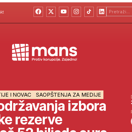
kt
IJE I NOVAC
SAOPŠTENJA ZA MEDIJE
održavanja izbora
ke rezerve