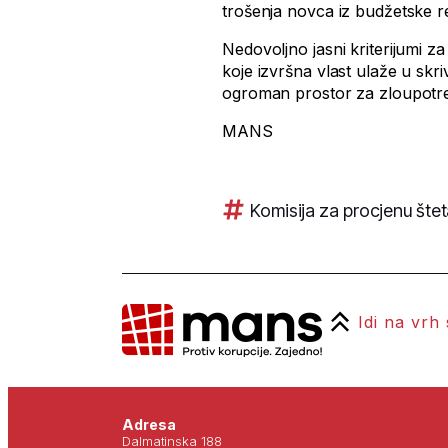
trošenja novca iz budžetske r
Nedovoljno jasni kriterijumi z
koje izvršna vlast ulaže u skr
ogroman prostor za zloupotr
MANS
Komisija za procjenu št
Idi na vrh
Adresa
Dalmatinska 188