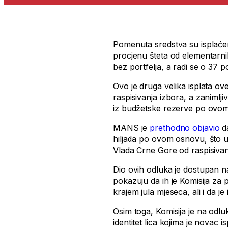
Pomenuta sredstva su isplaćen
procjenu šteta od elementarn
bez portfelja, a radi se o 37 
Ovo je druga velika isplata o
raspisivanja izbora, a zanimlji
iz budžetske rezerve po ovo
MANS je
prethodno objavio
da
hiljada po ovom osnovu, što u
Vlada Crne Gore od raspisivanj
Dio ovih odluka je dostupan na
pokazuju da ih je Komisija za
krajem jula mjeseca, ali i da j
Osim toga, Komisija je na odl
identitet lica kojima je novac