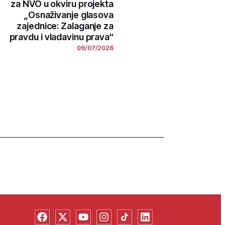
za NVO u okviru projekta
„Osnaživanje glasova
zajednice: Zalaganje za
pravdu i vladavinu prava“
09/07/2026
na mrežama: