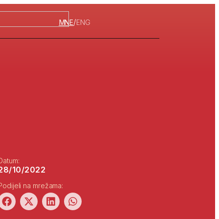
/
MNE
ENG
Datum:
28/10/2022
Podijeli na mrežama: