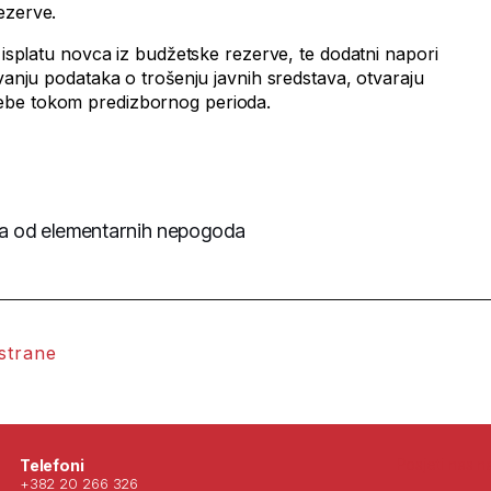
ezerve.
a isplatu novca iz budžetske rezerve, te dodatni napori
ivanju podataka o trošenju javnih sredstava, otvaraju
ebe tokom predizbornog perioda.
eta od elementarnih nepogoda
 strane
Posjeti nas 
Telefoni
+382 20 266 326