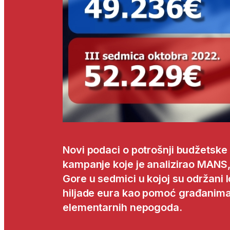
Novi podaci o potrošnji budžetsk
kampanje koje je analizirao MANS,
Gore u sedmici u kojoj su održani lo
hiljade eura kao pomoć građanima
elementarnih nepogoda.