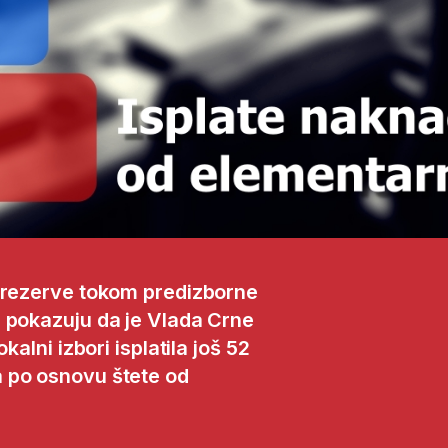
e rezerve tokom predizborne
 pokazuju da je Vlada Crne
kalni izbori isplatila još 52
 po osnovu štete od