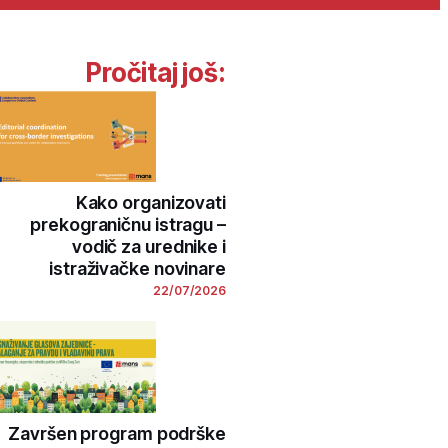
Pročitaj još:
Kako organizovati
prekograničnu istragu –
vodič za urednike i
istraživačke novinare
22/07/2026
Završen program podrške