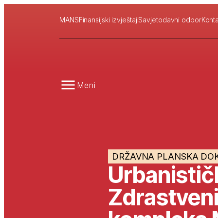
MANS
Finansijski izvještaji
Savjetodavni odbor
Konta
Meni
DRŽAVNA PLANSKA DO
Urbanistič
Zdrastveni 