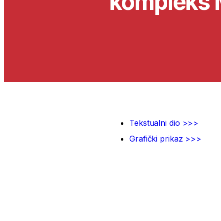
kompleks 
Tekstualni dio >>>
Grafički prikaz >>>