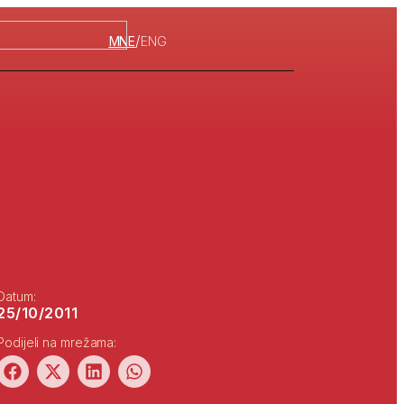
/
MNE
ENG
Datum:
25/10/2011
Podijeli na mrežama: