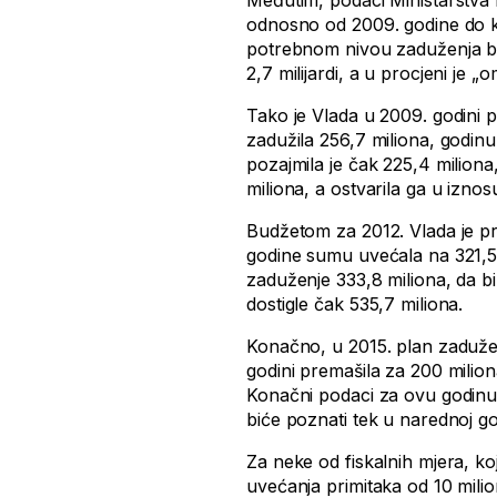
Međutim, podaci Ministarstva 
odnosno od 2009. godine do k
potrebnom nivou zaduženja bi
2,7 milijardi, a u procjeni je „
Tako je Vlada u 2009. godini p
zadužila 256,7 miliona, godinu 
pozajmila je čak 225,4 miliona
miliona, a ostvarila ga u iznos
Budžetom za 2012. Vlada je pre
godine sumu uvećala na 321,5 m
zaduženje 333,8 miliona, da bi
dostigle čak 535,7 miliona.
Konačno, u 2015. plan zadužen
godini premašila za 200 milio
Konačni podaci za ovu godinu,
biće poznati tek u narednoj go
Za neke od fiskalnih mjera, ko
uvećanja primitaka od 10 milio