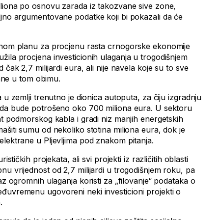
iliona po osnovu zarada iz takozvane sive zone,
ljno argumentovane podatke koji bi pokazali da će
ionom planu za procjenu rasta crnogorske ekonomije
žila procjena investicionih ulaganja u trogodišnjem
čak 2,7 milijardi eura, ali nije navela koje su to sve
ovane u tom obimu.
 u zemlji trenutno je dionica autoputa, za čiju izgradnju
o da bude potrošeno oko 700 miliona eura. U sektoru
at podmorskog kabla i gradi niz manjih energetskih
ašiti sumu od nekoliko stotina miliona eura, dok je
elektrane u Pljevljima pod znakom pitanja.
ističkih projekata, ali svi projekti iz različitih oblasti
u vrijednost od 2,7 milijardi u trogodišnjem roku, pa
kaz ogromnih ulaganja koristi za „filovanje“ podataka o
đuvremenu ugovoreni neki investicioni projekti o
.