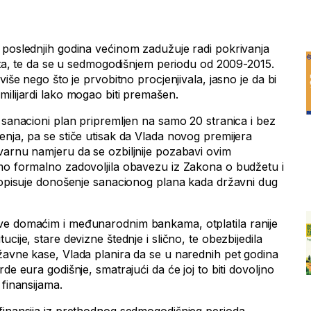
 poslednjih godina većinom zadužuje radi pokrivanja
žeta, te da se u sedmogodišnjem periodu od 2009-2015.
više nego što je prvobitno procjenjivala, jasno je da bi
milijardi lako mogao biti premašen.
 sanacioni plan pripremljen na samo 20 stranica i bez
enja, pa se stiče utisak da Vlada novog premijera
varnu namjeru da se ozbiljnije pozabavi ovim
mo formalno zadovoljila obavezu iz Zakona o budžetu i
propisuje donošenje sanacionog plana kada državni dug
ve domaćim i međunarodnim bankama, otplatila ranije
cije, stare devizne štednje i slično, te obezbijedila
žavne kase, Vlada planira da se u narednih pet godina
de eura godišnje, smatrajući da će joj to biti dovoljno
 finansijama.