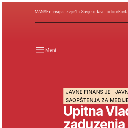
MANS
Finansijski izvještaji
Savjetodavni odbor
Konta
Meni
JAVNE FINANSIJE
JAVN
SAOPŠTENJA ZA MEDIJ
Upitna Vla
zaduzenja o