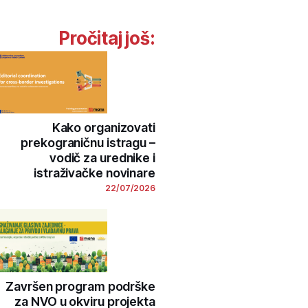
Pročitaj još:
Kako organizovati
prekograničnu istragu –
vodič za urednike i
istraživačke novinare
22/07/2026
Završen program podrške
za NVO u okviru projekta