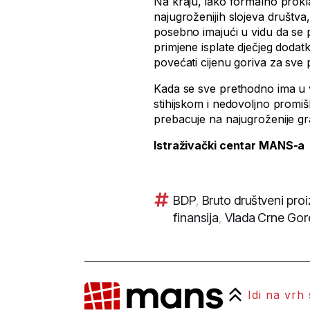
Na kraju, iako formalno proklam
najugroženijih slojeva društva,
posebno imajući u vidu da se 
primjene isplate dječjeg dodat
povećati cijenu goriva za sve 
Kada se sve prethodno ima u v
stihijskom i nedovoljno promi
prebacuje na najugroženije gr
Istraživački centar MANS-a
BDP
,
Bruto društveni pro
finansija
,
Vlada Crne Gor
Idi na vrh