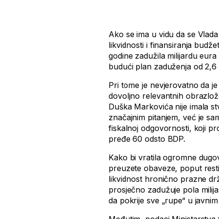
Ako se ima u vidu da se Vlada
likvidnosti i finansiranja bud
godine zadužila milijardu eura 
budući plan zaduženja od 2,6 
Pri tome je nevjerovatno da je
dovoljno relevantnih obrazlož
Duška Markovića nije imala st
značajnim pitanjem, već je sa
fiskalnoj odgovornosti, koji 
pređe 60 odsto BDP.
Kako bi vratila ogromne dugo
preuzete obaveze, poput restitu
likvidnost hronično prazne dr
prosječno zadužuje pola milijar
da pokrije sve „rupe“ u javnim