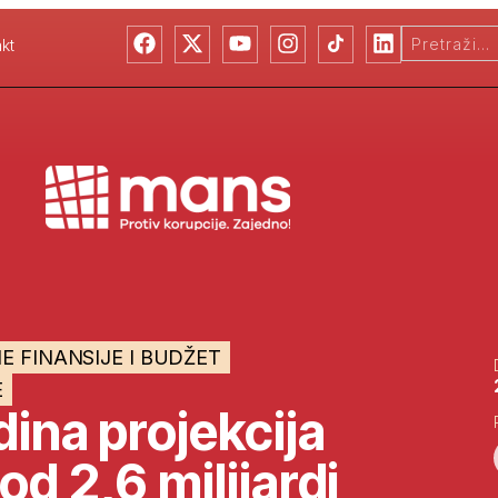
kt
E FINANSIJE I BUDŽET
E
dina projekcija
d 2,6 milijardi