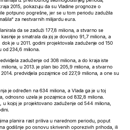
finansija iz prethodnog sedmogodišnjeg perioda,
raja 2015, pokazuju da su Vladine prognoze o
le potpuno pogrešne, jer se u tom periodu zadužila
omašila“ za nestvarnih milijardu eura.
lanirala da se zaduži 177,8 miliona, a stvarno se
kasnije je smatrala da joj je dovoljno 91,7 miliona, a
, dok je u 2011. godini projektovala zaduženje od 150
u od 234,6 miliona.
dvidjela zaduženje od 308 miliona, a do kraja iste
iliona, u 2013. je plan bio 205,9 miliona, a stvarno
 2014. predvidjela pozajmice od 227,9 miliona, a one su
ja je određen na 634 miliona, a Vlada ga je u toj
na, odnosno uzela je pozajmica od 832,8 miliona.
 u kojoj je projektovano zaduženje od 544 miliona,
dini.
jima planira rast priliva u narednom periodu, poput
na godišnje po osnovu skrivenih oporezivih prihoda, ili