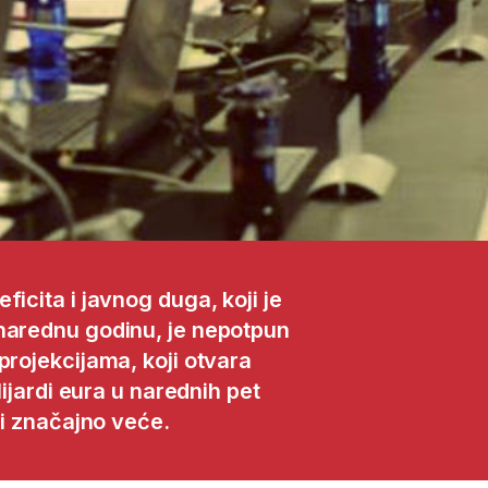
icita i javnog duga, koji je
narednu godinu, je nepotpun
projekcijama, koji otvara
lijardi eura u narednih pet
ti značajno veće.