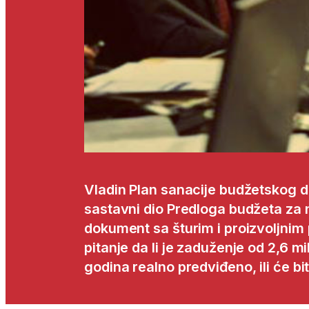
Vladin Plan sanacije budžetskog def
sastavni dio Predloga budžeta za 
dokument sa šturim i proizvoljnim 
pitanje da li je zaduženje od 2,6 mi
godina realno predviđeno, ili će bi