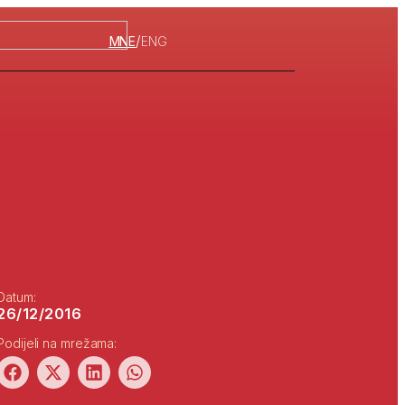
/
MNE
ENG
Datum:
26/12/2016
Podijeli na mrežama: