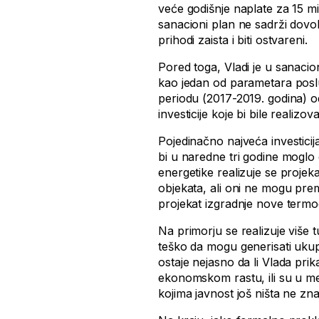
veće godišnje naplate za 15 m
sanacioni plan ne sadrži dovo
prihodi zaista i biti ostvareni.
Pored toga, Vladi je u sanac
kao jedan od parametara poslu
periodu (2017-2019. godina) od 
investicije koje bi bile realiz
Pojedinačno najveća investicija
bi u naredne tri godine mogl
energetike realizuje se projek
objekata, ali oni ne mogu prem
projekat izgradnje nove termo
Na primorju se realizuje više tur
teško da mogu generisati ukupn
ostaje nejasno da li Vlada pri
ekonomskom rastu, ili su u me
kojima javnost još ništa ne zna