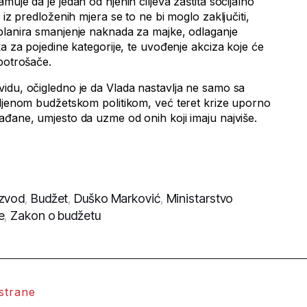
uje da je jedan od njenih ciljeva zaštita socijalno
 iz predloženih mjera se to ne bi moglo zaključiti,
planira smanjenje naknada za majke, odlaganje
ka za pojedine kategorije, te uvođenje akciza koje će
potrošače.
idu, očigledno je da Vlada nastavlja ne samo sa
šljenom budžetskom politikom, već teret krize uporno
ađane, umjesto da uzme od onih koji imaju najviše.
izvod
,
Budžet
,
Duško Marković
,
Ministarstvo
e
,
Zakon o budžetu
 strane