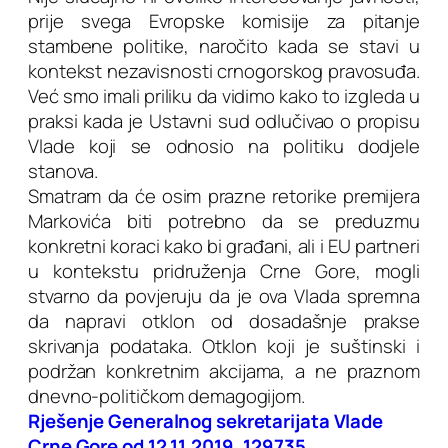
prije svega Evropske komisije za pitanje
stambene politike, naročito kada se stavi u
kontekst nezavisnosti crnogorskog pravosuđa.
Već smo imali priliku da vidimo kako to izgleda u
praksi kada je Ustavni sud odlučivao o propisu
Vlade koji se odnosio na politiku dodjele
stanova.
Smatram da će osim prazne retorike premijera
Markovića biti potrebno da se preduzmu
konkretni koraci kako bi građani, ali i EU partneri
u kontekstu pridruženja Crne Gore, mogli
stvarno da povjeruju da je ova Vlada spremna
da napravi otklon od dosadašnje prakse
skrivanja podataka. Otklon koji je suštinski i
podržan konkretnim akcijama, a ne praznom
dnevno-političkom demagogijom.
Rješenje Generalnog sekretarijata Vlade
Crne Gore od 12.11.2019. 129735