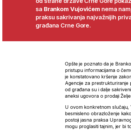
od strane države Crne Gore pokazu
sa
Brankom Vujovićem
nema namje
praksu sakrivanja najvažnijih pri
građana Crne Gore.
Opšte je poznato da je Brank
pristupu informacijama o čem
je konstatovano kršenje zakona
Agencije za prestrukturiranje 
od građana su i dalje sakriveni
aneksi ugovora o prodaji Želj
U ovom konkretnom slučaju, V
besmisleno obrazloženje kako 
postoji jasna praksa Upravnog
mogu proglasiti tajnim, jer bi 