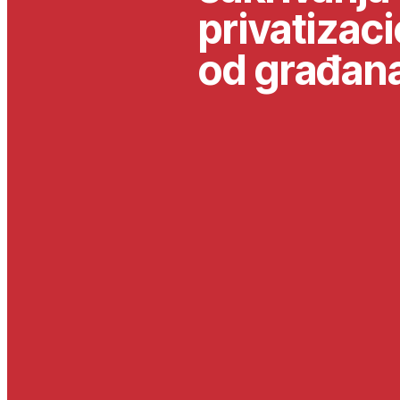
privatizac
od građan