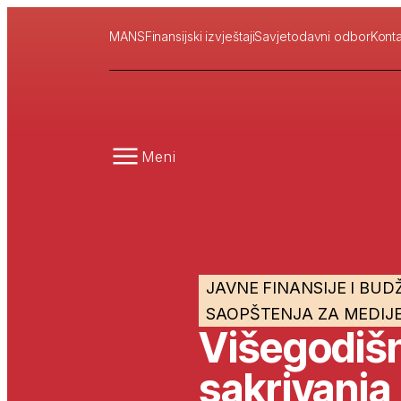
MANS
Finansijski izvještaji
Savjetodavni odbor
Konta
Meni
JAVNE FINANSIJE I BUD
SAOPŠTENJA ZA MEDIJ
Višegodišn
sakrivanja 