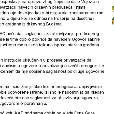
uspostavljena upravo zbog činjenice da je Vujović u
ivatizaciji najvećih državnih preduzeća i njima
edno nije dovoljna kako bi osigurala transparentan rad
o u dijelu koji se odnosi na trošenje na desetine i
kih građana iz državnog Budžeta.
AC neće dati saglasnost za objavljivanje predmetnog
je je time dobilo pokriće da navedeni Ugovor sakrije
ajući interese ruskog tajkuna ispred interesa građana
 institucija uključenih u prosese privatizacije da
i aneksima ugovora o privatizaciji najvećih crnogorskih
ženjem da nije dobijena saglasnost od druge ugovorne
ima , sadržan je član koji onemogućava objavljivanje
 obje ugovorene strane. Izlišno je napominjati da nijedan
duzeća nije dao saglasnost za objavljivanje ugovora,
sa Ugovorom o poravnanju.
omoć koju KAP godinama dobija od Vlade Crne Gore,