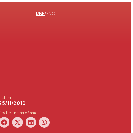
/
MNE
ENG
Datum:
25/11/2010
Podijeli na mrežama: