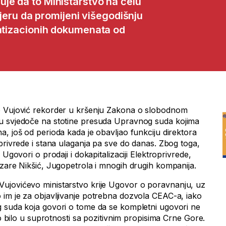
je da to Ministarstvo na čelu
ru da promijeni višegodišnju
vatizacionih dokumenata od
o Vujović rekorder u kršenju Zakona o slobodnom
u svjedoče na stotine presuda Upravnog suda kojima
, još od perioda kada je obavljao funkciju direktora
privrede i stana ulaganja pa sve do danas. Zbog toga,
 Ugovori o prodaji i dokapitalizaciji Elektroprivrede,
ezare Nikšić, Jugopetrola i mnogih drugih kompanija.
ujovićevo ministarstvo krije Ugovor o poravnanju, uz
im je za objavljivanje potrebna dozvola CEAC-a, iako
 suda koja govori o tome da se kompletni ugovori ne
to bilo u suprotnosti sa pozitivnim propisima Crne Gore.