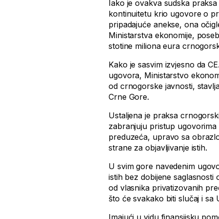
Iako je ovakva sudska praksa 
kontinuitetu krio ugovore o pr
pripadajuće anekse, ona očigl
Ministarstva ekonomije, posebn
stotine miliona eura crnogors
Kako je sasvim izvjesno da CE
ugovora, Ministarstvo ekonomi
od crnogorske javnosti, stavlj
Crne Gore.
Ustaljena je praksa crnogorskih
zabranjuju pristup ugovorima 
preduzeća, upravo sa obrazlo
strane za objavljivanje istih.
U svim gore navedenim ugovor
istih bez dobijene saglasnosti
od vlasnika privatizovanih pre
što će svakako biti slučaj i 
Imajući u vidu finansijsku p