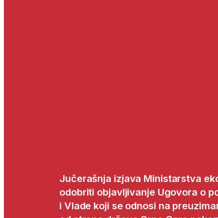
Jučerašnja izjava Ministarstva e
odobriti objavljivanje Ugovora o 
i Vlade koji se odnosi na preuzima