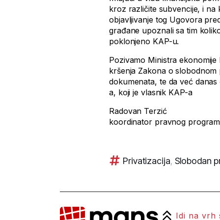
kroz različite subvencije, i 
objavljivanje tog Ugovora pre
građane upoznali sa tim koliko
poklonjeno KAP-u.
Pozivamo Ministra ekonomije 
kršenja Zakona o slobodnom pr
dokumenata, te da već danas 
a, koji je vlasnik KAP-a
Radovan Terzić
koordinator pravnog progra
Privatizacija
,
Slobodan pr
Idi na vrh