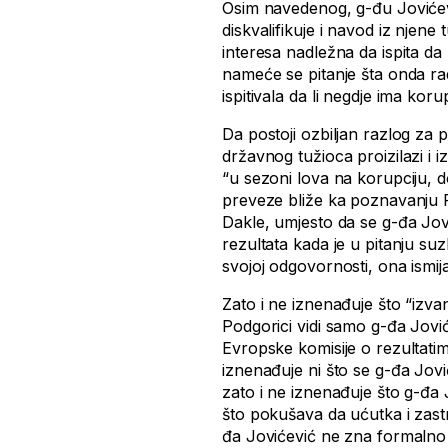
Osim navedenog, g-đu Jovićevi
diskvalifikuje i navod iz njene 
interesa nadležna da ispita da
nameće se pitanje šta onda radi
ispitivala da li negdje ima korup
Da postoji ozbiljan razlog za p
državnog tužioca proizilazi i
“u sezoni lova na korupciju, 
preveze bliže ka poznavanju 
Dakle, umjesto da se g-đa Jov
rezultata kada je u pitanju suz
svojoj odgovornosti, ona ismija
Zato i ne iznenađuje što “izva
Podgorici vidi samo g-đa Jović
Evropske komisije o rezultati
iznenađuje ni što se g-đa Jović
zato i ne iznenađuje što g-đa 
što pokušava da ućutka i zastr
đa Jovićević ne zna formalno