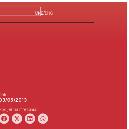
/
MNE
ENG
Datum:
03/05/2013
Podijeli na mrežama: