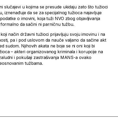
ni slučajevi u kojima se presude ukidaju zato što tužioci
cu, iznenađuje da se za specijalnog tužioca najavljuje
 podatke o imovini, koja tuži NVO zbog objavljivanja
a formalno da sačini ni parničnu tužbu.
oji način državni tužioci prijavljuju svoju imovinu i na
nosti, pa i pod uslovom da nauče valjano da sačine akt
 sudom. Njihovih akata ne boje se ni oni koji bi
ioca – akteri organizovanog kriminala i korupcije na
uzaludni i pokušaji zastrašivanja MANS-a ovako
 neosnovanim tužbama.