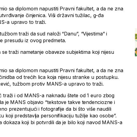
mio sa diplomom napustiti Pravni fakultet, a da ne zna
vrđivanje činjenica. Viši državni tužilac, g-đa
S-a upravo to traži.
užbom traži da sud naloži “Danu”, “Vijestima” i
e presudu iz ovog predmeta.
m se traži nametanje obaveze subjektima koji nijesu
mio sa diplomom napustiti Pravni fakultet, a da ne zna
inidba od trećih lica koja nijesu stranke u postupku.
ićević, tužbom protiv MANS-a upravo to traži.
ić traži i od MANS-a naknadu štete od 1 euro zbog
da je MANS objavio “tekstove takve tendenciozne i
o prezentujući i fotografije da bi što više naudili
 koji predstavlja personifikaciju tužilje kao osobe”.
dokaza koji bi potvrdili da je bilo koji navod MANS-a