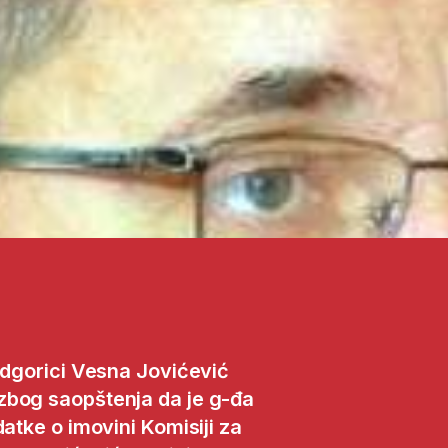
Podgorici Vesna Jovićević
zbog saopštenja da je g-đa
datke o imovini Komisiji za