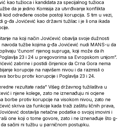
ć kao tužioca i kandidata za specijalnog tužioca
tužbe da je jedino Komisija za utvrđivanje konflikta
 li kod određene osobe postoji korupcija. S tim u vezi,
 g-đa Jovićević kao državni tužilac i je li ona ikada
cije.
itanje na koji način Jovićević obavlja svoje dužnosti
 iz navoda tužbe kojima g-đa Jovićević nudi MANS-u da
doplivaju ‘čunom’ njenog supruga, koji može da ih
Poglavlja 23 i 24 u pregovorima sa Evropskom unijom”.
ićević zabrine i postidi činjenice da Crna Gora nema
bijanje korupcije na najvišem nivou i da razmisli o
va borbu protiv korupcije i Poglavlja 23 i 24.
nredne rezultate rada” Višeg državnog tužilaštva u
ević i njene kolege, zato ne iznenađuju ni ocjene
ma borbe protiv korupcije na visokom nivou, zato ne
ević skriva iza funkcije kada traži zaštitu ličnih prava,
Jovićević dostavlja netačne podatke o svojoj imovini i
aši one koji o tome govore, zato i ne iznenađuje što g-
 da sačini ni tužbu u parničnom postupku.