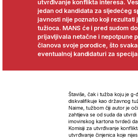
utvrđivanje konflikta interesa. V
jedan od kandidata za sljedećeg sp
javnosti nije poznato koji rezultat
tužioca. MANS će i pred sudom dok
prijavljivala netačne i nepotpune p
članova svoje porodice, što svakak
eventualnoj kandidaturi za specija
Štaviše, čak i tužba koju je g
diskvalifikuje kao državnog t
Naime, tužbom čiji autor je oči
zahtijeva se od suda da utvrd
imovinskog kartona tvrdeći da
Komisiji za utvrđivanje konflikt
utvrđivanje činjenica koje ni