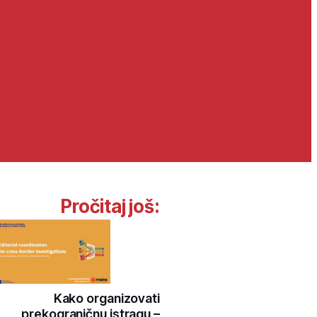
Pročitaj još:
Kako organizovati
prekograničnu istragu –