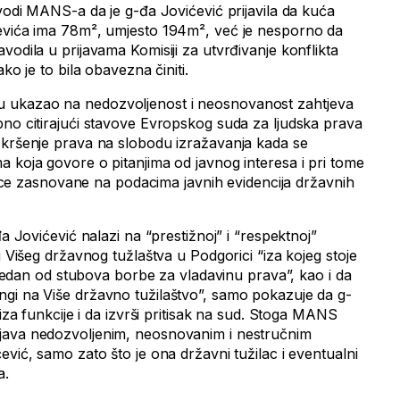
avodi MANS-a da je g-đa Jovićević prijavila da kuća
jevića ima 78m², umjesto 194m², već je nesporno da
vodila u prijavama Komisiji za utvrđivanje konflikta
ko je to bila obavezna činiti.
 ukazao na nedozvoljenost i neosnovanost zahtjeva
bno citirajući stavove Evropskog suda za ljudska prava
 kršenje prava na slobodu izražavanja kada se
a koja govore o pitanjima od javnog interesa i pri tome
jenice zasnovane na podacima javnih evidencija državnih
đa Jovićević nalazi na “prestižnoj” i “respektnoj”
u Višeg državnog tužlaštva u Podgorici “iza kojeg stoje
 “jedan od stubova borbe za vladavinu prava”, kao i da
gi na Više državno tužilaštvo”, samo pokazuje da g-
 iza funkcije i da izvrši pritisak na sud. Stoga MANS
java nedozvoljenim, neosnovanim i nestručnim
ević, samo zato što je ona državni tužilac i eventualni
a.