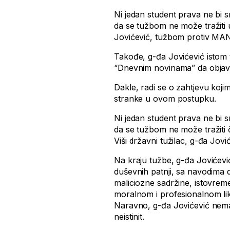
Ni jedan student prava ne bi s
da se tužbom ne može tražiti ut
Jovićević, tužbom protiv MAN
Takođe, g-đa Jovićević istom t
“Dnevnim novinama” da objav
Dakle, radi se o zahtjevu koji
stranke u ovom postupku.
Ni jedan student prava ne bi s
da se tužbom ne može tražiti č
Viši državni tužilac, g-đa Jov
Na kraju tužbe, g-đa Jovićev
duševnih patnji, sa navodima 
maliciozne sadržine, istovremen
moralnom i profesionalnom liku
Naravno, g-đa Jovićević nema 
neistinit.