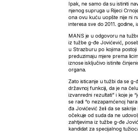
Ipak, ne samo da su istiniti n
njenog supruga u Rijeci Crno
ona ovu kuću uopšte nije ni na
interesa sve do 2011. godine, ia
MANS je u odgovoru na tužbu
iz tužbe g-đe Jovićević, pose
u Strazburu po kojima postoji
preduzimaju mjere prema licim
iznose isključivo istinite čin
organa.
Zato isticanje u tužbi da se g-
državnoj funkciji, da je na čel
izvanredni rezultati” i koje je
se radi “o nezapamćenoj haran
đa Jovićević želi da se sakrije
očekuje od suda da ne udovol
zahtjevima iz tužbe g-đe Jović
kandidat za specijalnog tužioc