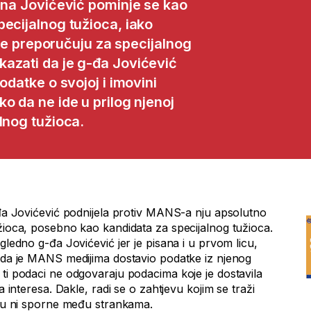
esna Jovićević pominje se kao
ecijalnog tužioca, iako
i je preporučuju za specijalnog
azati da je g-đa Jovićević
odatke o svojoj i imovini
o da ne ide u prilog njenoj
lnog tužioca.
-đa Jovićević podnijela protiv MANS-a nju apsolutno
užioca, posebno kao kandidata za specijalnog tužioca.
gledno g-đa Jovićević jer je pisana i u prvom licu,
i da je MANS medijima dostavio podatke iz njenog
 ti podaci ne odgovaraju podacima koje je dostavila
a interesa. Dakle, radi se o zahtjevu kojim se traži
jesu ni sporne među strankama.