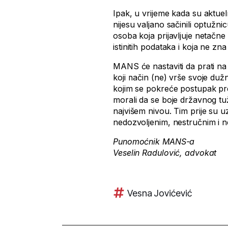
Ipak, u vrijeme kada su aktuel
nijesu valjano sačinili optužni
osoba koja prijavljuje netačne
istinitih podataka i koja ne zn
MANS će nastaviti da prati na k
koji način (ne) vrše svoje duž
kojim se pokreće postupak pred
morali da se boje državnog tuž
najvišem nivou. Tim prije su 
nedozvoljenim, nestručnim i
Punomoćnik MANS-a
Veselin Radulović, advokat
Vesna Jovićević