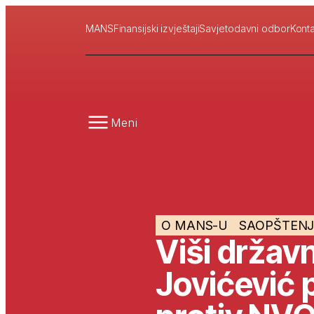
MANS
Finansijski izvještaji
Savjetodavni odbor
Konta
Meni
O MANS-U
SAOPŠTENJ
Viši držav
Jovićević 