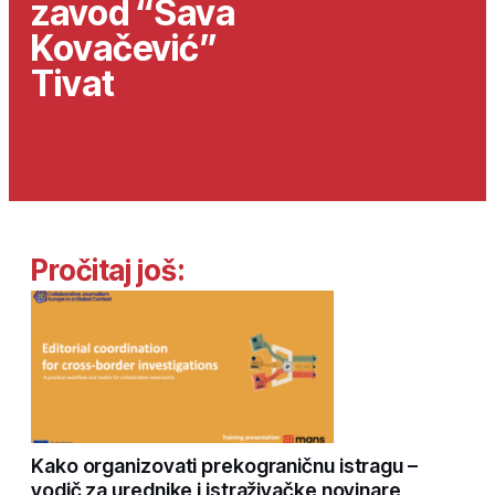
zavod “Sava
Kovačević”
Tivat
Pročitaj još:
Kako organizovati prekograničnu istragu –
vodič za urednike i istraživačke novinare