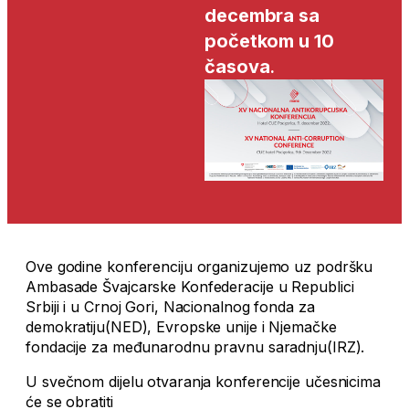
decembra sa
početkom u 10
časova
.
Ove godine konferenciju organizujemo uz podršku
Ambasade Švajcarske Konfederacije u Republici
Srbiji i u Crnoj Gori, Nacionalnog fonda za
demokratiju(NED), Evropske unije i Njemačke
fondacije za međunarodnu pravnu saradnju(IRZ).
U svečnom dijelu otvaranja konferencije učesnicima
će se obratiti