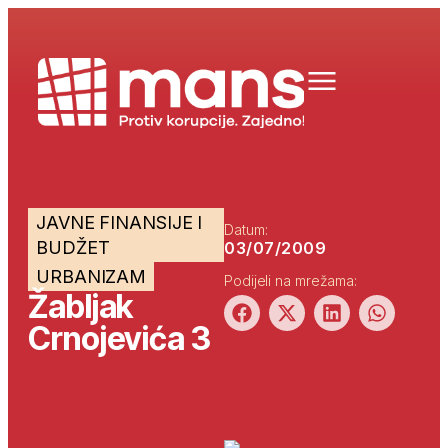
JAVNE FINANSIJE I
Datum:
BUDŽET
03/07/2009
URBANIZAM
Podijeli na mrežama:
Žabljak
Crnojevića 3