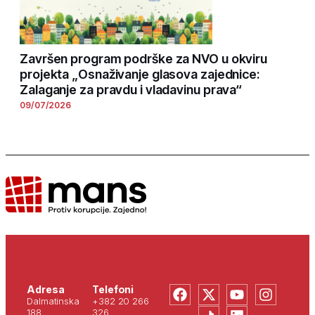
Završen program podrške za NVO u okviru
projekta „Osnaživanje glasova zajednice:
Zalaganje za pravdu i vladavinu prava“
09/07/2026
Adresa
Telefoni
Dalmatinska
+382 20 266
188
326