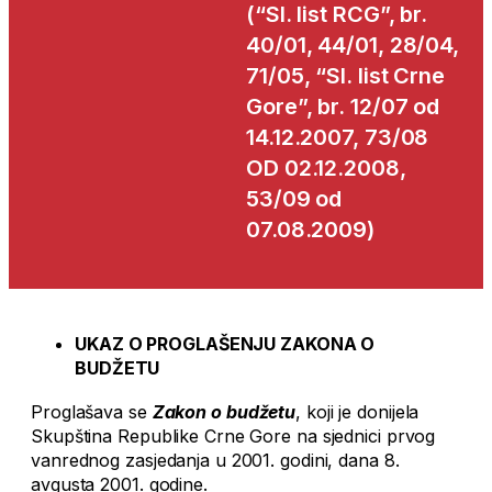
(“Sl. list RCG”, br.
40/01, 44/01, 28/04,
71/05, “Sl. list Crne
Gore”, br. 12/07 od
14.12.2007, 73/08
OD 02.12.2008,
53/09 od
07.08.2009)
UKAZ O PROGLAŠENJU ZAKONA O
BUDŽETU
Proglašava se
Zakon o budžetu
, koji je donijela
Skupština Republike Crne Gore na sjednici prvog
vanrednog zasjedanja u 2001. godini, dana 8.
avgusta 2001. godine.