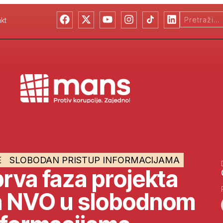
kt
E
SLOBODAN PRISTUP INFORMACIJAMA
rva faza projekta
a NVO u slobodnom