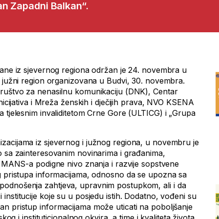
an Zapadni Balkan“.
đane iz sjevernog regiona održan je 24. novembra u
a južni region organizovana u Budvi, 30. novembra.
Društvo za nenasilnu komunikaciju (DNK), Centar
inicijativa i Mreža ženskih i dječijih prava, NVO KSENA
a tjelesnim invaliditetom Crne Gore (ULTICG) i „Grupa
zacijama iz sjevernog i južnog regiona, u novembru je
o sa zainteresovanim novinarima i građanima,
oć MANS-a podigne nivo znanja i razvije sopstvene
og pristupa informacijama, odnosno da se upozna sa
odnošenja zahtjeva, upravnim postupkom, ali i da
nstitucije koje su u posjedu istih. Dodatno, vođeni su
n pristup informacijama može uticati na poboljšanje
skog i instituticionalnog okvira, a time i kvaliteta života