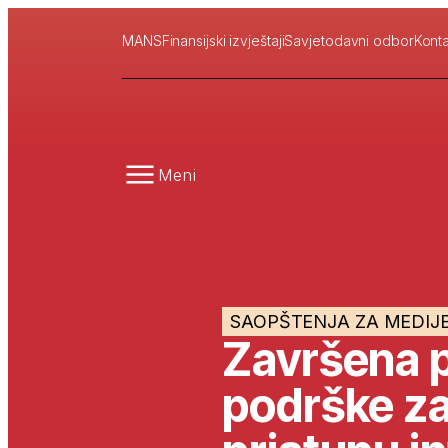
MANS
Finansijski izvještaji
Savjetodavni odbor
Konta
Meni
SAOPŠTENJA ZA MEDIJ
Završena p
podrške z