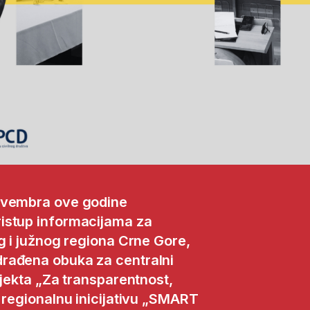
novembra ove godine
istup informacijama za
g i južnog regiona Crne Gore,
rađena obuka za centralni
ojekta „Za transparentnost,
 regionalnu inicijativu „SMART