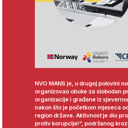
NVO MANS je, u drugoj polovini 
organizovao obuke za slobodan pr
organizacije i građane iz sjeverno
nakon što je početkom mjeseca od
region države. Aktivnost je dio pr
protiv korupcije!“, podržanog kroz