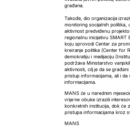
građana.
Takođe, dio organizacija izraz
monitoring socijalnih politika
aktivnost predviđenu projekto
regionalnu inicijativu SMART 
koju sprovodi Centar za promoc
kreiranje politika (Center for
demokratiju i medijaciju (Inst
podržava Ministarstvo vanjski
aktivnosti, cilj je da se građ
pristup informacijama, ali i d
informacijama.
MANS će u narednim mjesecima
vrijeme obuke izrazili intereso
konkretnih institucija, dok će
pristupa informacijama kroz svoj
MANS