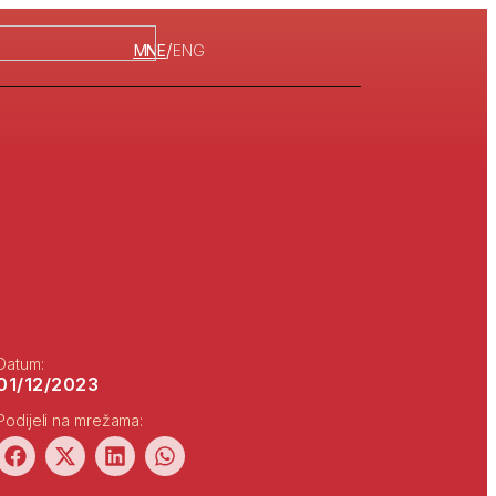
/
MNE
ENG
Datum:
01/12/2023
Podijeli na mrežama: