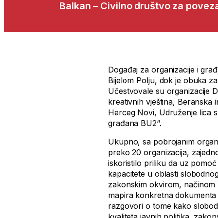
Balkan – Civilno društvo za povez
Događaj za organizacije i gra
Bijelom Polju, dok je obuka z
Učestvovale su organizacije 
kreativnih vještina, Beranska 
Herceg Novi, Udruženje lica s
građana BU2“.
Ukupno, sa pobrojanim organi
preko 20 organizacija, zajedn
iskoristilo priliku da uz pom
kapacitete u oblasti slobodn
zakonskim okvirom, načinom p
mapira konkretna dokumenta i i
razgovori o tome kako sloboda
kvaliteta javnih politika, zakon