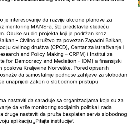
io je interesovanje da razvije akcione planove za
, uz mentoring MANS-a, što predstavlja sljedeću
m. Obuke su dio projekta koji je podržan kroz
Balkan – Civilno društvo za povezan Zapadni Balkan,
iju civilnog društva (CPCD), Centar za istraživanje i
 Research and Policy Making – CRPM) i Institut za
itute for Democracy and Mediation – IDM) a finansijski
h poslova Kraljevine Norveške. Pored opisanih
ani osnaže da samostalnije podnose zahtjeve za slobodan
a se unaprijedi Zakon o slobodnom pristupu
 nastaviti da sarađuje sa organizacijama koje su za
vanje da vrše monitoring socijalnih politika i rada
 za druge nastaviti da pruža besplatan servis slobodnog
u aplikaciju „Pitajte institucije“.