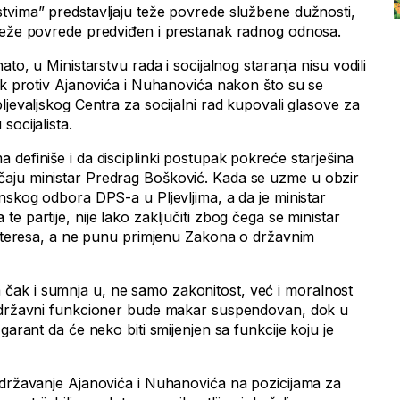
tvima” predstavljaju teže povrede službene dužnosti,
 teže povrede predviđen i prestanak radnog odnosa.
ato, u Ministarstvu rada i socijalnog staranja nisu vodili
pak protiv Ajanovića i Nuhanovića nakon što su se
ljevaljskog Centra za socijalni rad kupovali glasove za
socijalista.
definiše i da disciplinki postupak pokreće starješina
aju ministar Predrag Bošković. Kada se uzme u obzir
nskog odbora DPS-a u Pljevljima, a da je ministar
e partije, nije lako zaključiti zbog čega se ministar
 interesa, a ne punu primjenu Zakona o državnim
ak i sumnja u, ne samo zakonitost, već i moralnost
a državni funkcioner bude makar suspendovan, dok u
garant da će neko biti smijenjen sa funkcije koju je
adržavanje Ajanovića i Nuhanovića na pozicijama za