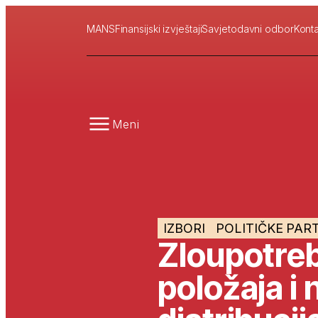
MANS
Finansijski izvještaji
Savjetodavni odbor
Konta
Meni
IZBORI
POLITIČKE PART
Zloupotre
položaja i