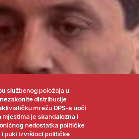
bu službenog položaja u
 nezakonite distribucije
aktivističku mrežu DPS-a uoči
m mjestima je skandalozna i
roničnog nedostatka političke
 puki izvršioci političke