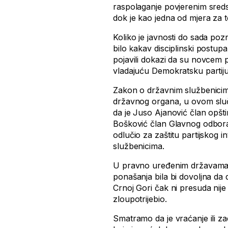
raspolaganje povjerenim sreds
dok je kao jedna od mjera za
Koliko je javnosti do sada pozn
bilo kakav disciplinski postu
pojavili dokazi da su novcem p
vladajuću Demokratsku partiju 
Zakon o državnim službenicima 
državnog organa, u ovom sluč
da je Juso Ajanović član opšti
Bošković član Glavnog odbora t
odlučio za zaštitu partijskog
službenicima.
U pravno uređenim državama č
ponašanja bila bi dovoljna d
Crnoj Gori čak ni presuda nije 
zloupotrijebio.
Smatramo da je vraćanje ili z