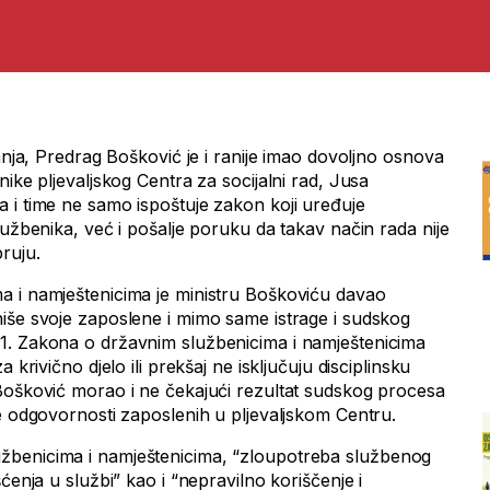
ranja, Predrag Bošković je i ranije imao dovoljno osnova
nike pljevaljskog Centra za socijalni rad, Jusa
 i time ne samo ispoštuje zakon koji uređuje
lužbenika, već i pošalje poruku da takav način rada nije
ruju.
a i namještenicima je ministru Boškoviću davao
iše svoje zaposlene i mimo same istrage i sudskog
1. Zakona o državnim službenicima i namještenicima
 krivično djelo ili prekšaj ne isključuju disciplinsku
Bošković morao i ne čekajući rezultat sudskog procesa
ke odgovornosti zaposlenih u pljevaljskom Centru.
benicima i namještenicima, “zloupotreba službenog
ćenja u službi” kao i “nepravilno koriščenje i