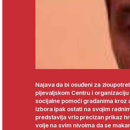
Najava da bi osuđeni za zloupotre
pljevaljskom Centru i organizaciju
socijalne pomoći građanima kroz 
izbora ipak ostati na svojim radni
predstavlja vrlo precizan prikaz h
volje na svim nivoima da se makar i