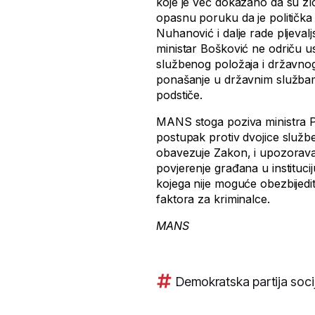
koje je već dokazano da su zlo
opasnu poruku da je politička 
Nuhanović i dalje rade pljeval
ministar Bošković ne odriču u
službenog položaja i državnog
ponašanje u državnim službama
podstiče.
MANS stoga poziva ministra P
postupak protiv dvojice služben
obavezuje Zakon, i upozorava 
povjerenje građana u instituciju
kojega nije moguće obezbijed
faktora za kriminalce.
MANS
Demokratska partija socij