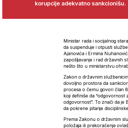
korupcije adekvatno sankcionišu.
Ministar rada i socijalnog sta
da suspenduje i otpusti službe
Ajanovića i Ermina Nuhanovića
zapošljavanje i rad državnih s
nešto što u ministarstvu ohrab
Zakon o državnim službenicim
dovoljno prostora da sankcion
procesa o čemu govori član 8
koji definiše da “odgovornost za
odgovornost”. To znači da je 
da pokrene pitanje disciplins
Prema Zakonu o državnim služ
položaja ili prekoračenje ovlaš