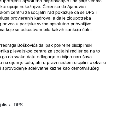
upotrijebili apsolutno neprihvatljivo i da šalje veoma
korupcije nekažnjiva. Činjenica da Ajanović i
jskom centru za socijalni rad pokazuje da se DPS i
sluga provjerenih kadrova, a da je zloupotreba
 novca u partijske svrhe apsolutno prihvatljivo
 koje se odsustvom bilo kakvih sankcija čak i
redraga Boškovića da ipak pokrene disciplinski
ika pljevaljskog centra za socijalni rad jer ga na to
ga da svako dalje odlaganje ozbiljno narušava
 na čijem je čelu, ali i u pravni sistem u cjelini u okviru
iti sprovođenje adekvatne kazne kao demotivišućeg
alista
,
DPS