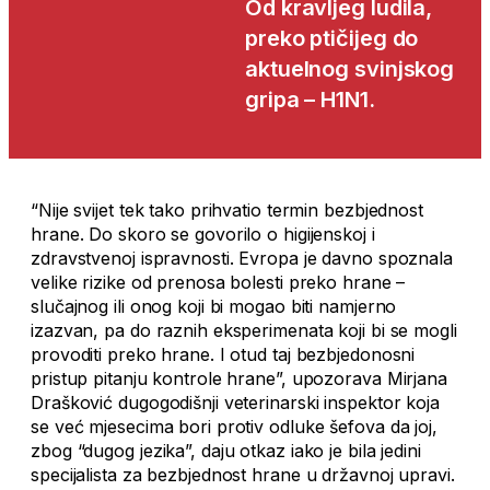
Od kravljeg ludila,
preko ptičijeg do
aktuelnog svinjskog
gripa – H1N1.
“Nije svijet tek tako prihvatio termin bezbjednost
hrane. Do skoro se govorilo o higijenskoj i
zdravstvenoj ispravnosti. Evropa je davno spoznala
velike rizike od prenosa bolesti preko hrane –
slučajnog ili onog koji bi mogao biti namjerno
izazvan, pa do raznih eksperimenata koji bi se mogli
provoditi preko hrane. I otud taj bezbjedonosni
pristup pitanju kontrole hrane”, upozorava Mirjana
Drašković dugogodišnji veterinarski inspektor koja
se već mjesecima bori protiv odluke šefova da joj,
zbog “dugog jezika”, daju otkaz iako je bila jedini
specijalista za bezbjednost hrane u državnoj upravi.