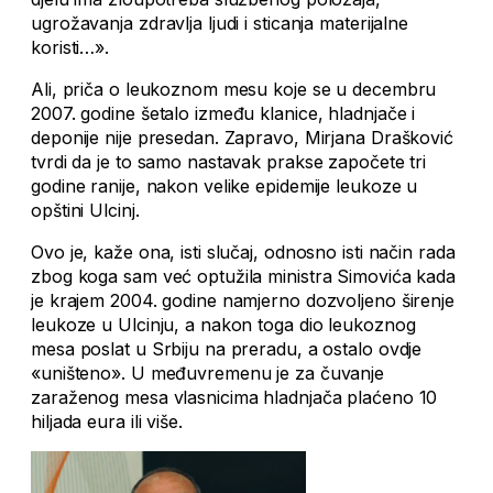
ugrožavanja zdravlja ljudi i sticanja materijalne
koristi…».
Ali, priča o leukoznom mesu koje se u decembru
2007. godine šetalo između klanice, hladnjače i
deponije nije presedan. Zapravo, Mirjana Drašković
tvrdi da je to samo nastavak prakse započete tri
godine ranije, nakon velike epidemije leukoze u
opštini Ulcinj.
Ovo je, kaže ona, isti slučaj, odnosno isti način rada
zbog koga sam već optužila ministra Simovića kada
je krajem 2004. godine namjerno dozvoljeno širenje
leukoze u Ulcinju, a nakon toga dio leukoznog
mesa poslat u Srbiju na preradu, a ostalo ovdje
«uništeno». U međuvremenu je za čuvanje
zaraženog mesa vlasnicima hladnjača plaćeno 10
hiljada eura ili više.