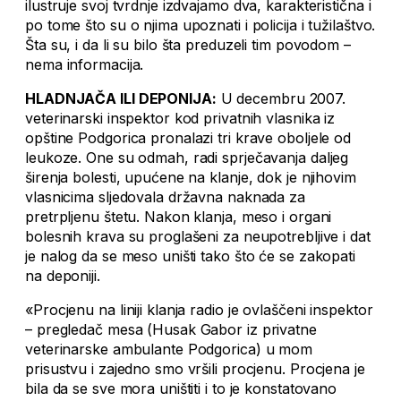
ilustruje svoj tvrdnje izdvajamo dva, karakteristična i
po tome što su o njima upoznati i policija i tužilaštvo.
Šta su, i da li su bilo šta preduzeli tim povodom –
nema informacija.
HLADNJAČA ILI DEPONIJA:
U decembru 2007.
veterinarski inspektor kod privatnih vlasnika iz
opštine Podgorica pronalazi tri krave oboljele od
leukoze. One su odmah, radi sprječavanja daljeg
širenja bolesti, upućene na klanje, dok je njihovim
vlasnicima sljedovala državna naknada za
pretrpljenu štetu. Nakon klanja, meso i organi
bolesnih krava su proglašeni za neupotrebljive i dat
je nalog da se meso uništi tako što će se zakopati
na deponiji.
«Procjenu na liniji klanja radio je ovlaščeni inspektor
– pregledač mesa (Husak Gabor iz privatne
veterinarske ambulante Podgorica) u mom
prisustvu i zajedno smo vršili procjenu. Procjena je
bila da se sve mora uništiti i to je konstatovano