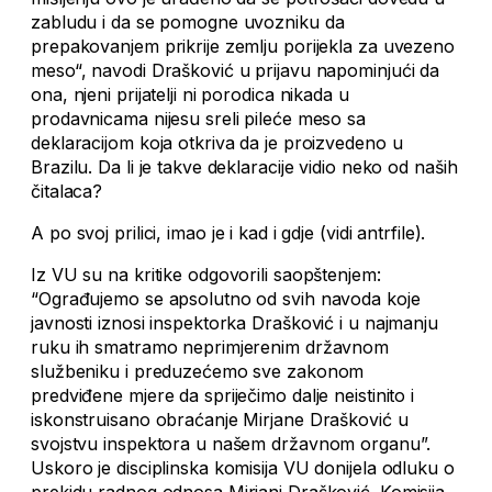
zabludu i da se pomogne uvozniku da
prepakovanjem prikrije zemlju porijekla za uvezeno
meso“, navodi Drašković u prijavu napominjući da
ona, njeni prijatelji ni porodica nikada u
prodavnicama nijesu sreli pileće meso sa
deklaracijom koja otkriva da je proizvedeno u
Brazilu. Da li je takve deklaracije vidio neko od naših
čitalaca?
A po svoj prilici, imao je i kad i gdje (vidi antrfile).
Iz VU su na kritike odgovorili saopštenjem:
“Ograđujemo se apsolutno od svih navoda koje
javnosti iznosi inspektorka Drašković i u najmanju
ruku ih smatramo neprimjerenim državnom
službeniku i preduzećemo sve zakonom
predviđene mjere da spriječimo dalje neistinito i
iskonstruisano obraćanje Mirjane Drašković u
svojstvu inspektora u našem državnom organu”.
Uskoro je disciplinska komisija VU donijela odluku o