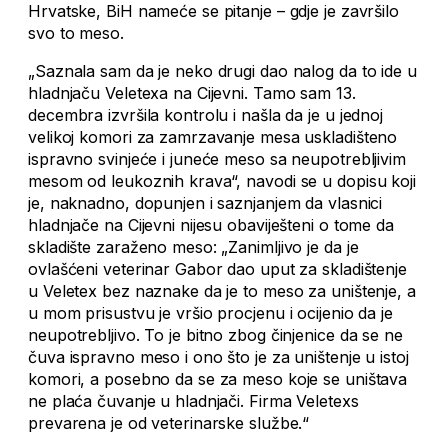
Hrvatske, BiH nameće se pitanje – gdje je završilo
svo to meso.
„Saznala sam da je neko drugi dao nalog da to ide u
hladnjaču Veletexa na Cijevni. Tamo sam 13.
decembra izvršila kontrolu i našla da je u jednoj
velikoj komori za zamrzavanje mesa uskladišteno
ispravno svinjeće i juneće meso sa neupotrebljivim
mesom od leukoznih krava“, navodi se u dopisu koji
je, naknadno, dopunjen i saznjanjem da vlasnici
hladnjače na Cijevni nijesu obaviješteni o tome da
skladište zaraženo meso: „Zanimljivo je da je
ovlašćeni veterinar Gabor dao uput za skladištenje
u Veletex bez naznake da je to meso za uništenje, a
u mom prisustvu je vršio procjenu i ocijenio da je
neupotrebljivo. To je bitno zbog činjenice da se ne
čuva ispravno meso i ono što je za uništenje u istoj
komori, a posebno da se za meso koje se uništava
ne plaća čuvanje u hladnjači. Firma Veletexs
prevarena je od veterinarske službe.“