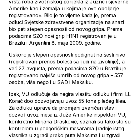
vrsta roba životinjskog porijekla iz Južne i sjeverne
Amerike kao i zemalja u kojima je ovo oboljenje
registrovano». Bilo je to vijeme kada je, prema
odluci Svjetske zdravstvene organizacije na snazi
bio peti stepen opasnosti od novog gripa. Prema
podacima SZO novi grip H1N1 registrovan je u
Brazilu i Argentini 8. maja 2009. godine.
Uskoro je stepen opasnosti podignut na šesti nivo
(registrovan prenos bolesti sa ljudi na životinje), a
već 27. avgusta, prema podacima SZO u Brazilu je
registrovano najviše umrlih od novog gripa – 557
osoba, više nego i u SAD i Meksiku.
Ipak, VU odlučuje da negira vlastitu odluku i firmi LL
Korać doo dozvoljavaju uvoz 55 tona pilećeg filea.
Za odluku uprave da promijeni zvaničan stav i
dozvoli uvoz mesa iz Juže Amerike inspektori VU,
konkretno Mirjana Drašković, saznali su tako što su
kontrolom u podgoričkim mesarama (radnje istog
vlasnika u zgradi preko puta Maksima i u zgradi