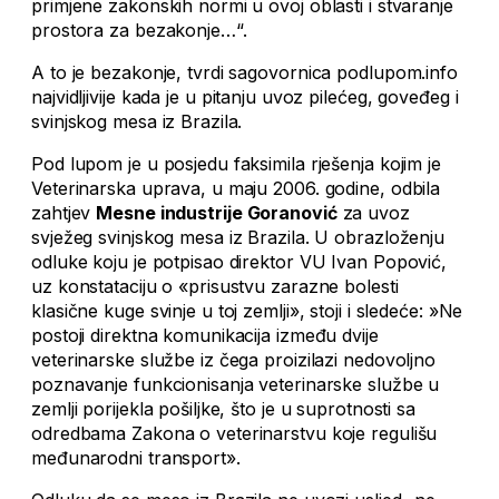
primjene zakonskih normi u ovoj oblasti i stvaranje
prostora za bezakonje…“.
A to je bezakonje, tvrdi sagovornica podlupom.info
najvidljivije kada je u pitanju uvoz pilećeg, goveđeg i
svinjskog mesa iz Brazila.
Pod lupom je u posjedu faksimila rješenja kojim je
Veterinarska uprava, u maju 2006. godine, odbila
zahtjev
Mesne industrije Goranović
za uvoz
svježeg svinjskog mesa iz Brazila. U obrazloženju
odluke koju je potpisao direktor VU Ivan Popović,
uz konstataciju o «prisustvu zarazne bolesti
klasične kuge svinje u toj zemlji», stoji i sledeće: »Ne
postoji direktna komunikacija između dvije
veterinarske službe iz čega proizilazi nedovoljno
poznavanje funkcionisanja veterinarske službe u
zemlji porijekla pošiljke, što je u suprotnosti sa
odredbama Zakona o veterinarstvu koje regulišu
međunarodni transport».