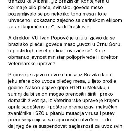
tranzitu ka Albaniji. „Iz Brazilskih kontejnera u
kojima je bilo pileće, svinjsko, goveđe meso
pozajmljivalo se po nekoliko tona mesa i to je
uhvaćeno i dokazano zajedno sa carinskom ekipom
za antikrijumčarenje“, tvrdi Drašković.
A direktor VU Ivan Popović je u julu izjavio da se
brazilsko pileće i goveđe meso „uvozi u Crnu Goru
u poslednjih deset godina i uvoziće se“. Ko je
obmanuo javnost ministar poljoprivrede ili direktor
Veterinarske uprave?
Popović je izjavu o uvozu mesa iz Brazila dao u
jeku afere oko uvoza pilećeg mesa, u ljeto prošle
godine. Nakon pojave gripa H1N1 u Meksiku, i
sumnji da bi se on mogao prenositi i širiti i preko
domaćih životinja, iz Veterinarske uprave je krajem
aprila saopšteno: «pošto je prema izjavi meksičkih
zvaničnika i SZO u pitanju mutacija virusa i putevi
prenošenja nijesu sa sigurnošću utvrđeni … do
daljnjeg će se suspendovati saglasnosti za uvoz svih