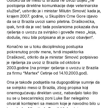
Odluku da se meso iz Brazila ne uvozi usljed „ne
postojanja direktne komunikacije dvije veterinarske
službe“, ustvrdio je i ministar Milutin Simović kada je,
krajem 2007. godine, u Skupštini Crne Gore izjavio
da se iz Brazila uvozi samo piletina. Draškovićka,
ipak, tvrdi da je već tada poslanicima pokazala dva
rješenja o uvozu za svinjsko i goveđe meso „koja,
doduše, nisu bila potpisana ali je uvoz obavljen“.
Konačno se u toku disciplinskog postupka
pokrenutog protiv mene, tvrdi inspektorka
Drašković, otkrilo da je ministar Simović potpisivao
je riješenja za uvoz iz Brazila od oktobra
2003.godine (na primjer rješenje o uvozu iz Brazila
za firmu “Martex” Cetinje od 14.10.2003.god).
Ona je takođe podsjetila na dugogodišnje sumnje da
se svinjsko meso iz Brazila, zbog propisa koji
onemogućavaju direktan uvoz, nabavljalo tako što
su se u bescarinskoj zoni Luke Bar nelegalno
otvarali kontejneri sa mesom koje je navodno bilo u