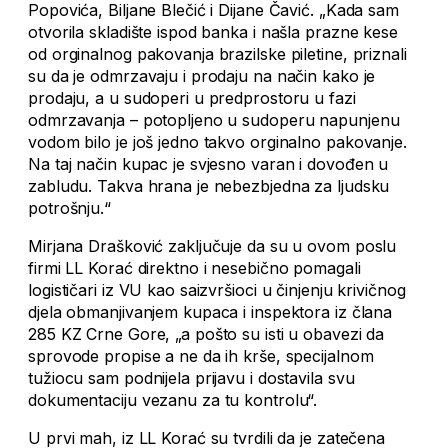
Popovića, Biljane Blečić i Dijane Čavić. „Kada sam
otvorila skladište ispod banka i našla prazne kese
od orginalnog pakovanja brazilske piletine, priznali
su da je odmrzavaju i prodaju na način kako je
prodaju, a u sudoperi u predprostoru u fazi
odmrzavanja – potopljeno u sudoperu napunjenu
vodom bilo je još jedno takvo orginalno pakovanje.
Na taj način kupac je svjesno varan i dovođen u
zabludu. Takva hrana je nebezbjedna za ljudsku
potrošnju.“
Mirjana Drašković zaključuje da su u ovom poslu
firmi LL Korać direktno i nesebično pomagali
logističari iz VU kao saizvršioci u činjenju krivičnog
djela obmanjivanjem kupaca i inspektora iz člana
285 KZ Crne Gore, „a pošto su isti u obavezi da
sprovode propise a ne da ih krše, specijalnom
tužiocu sam podnijela prijavu i dostavila svu
dokumentaciju vezanu za tu kontrolu“.
U prvi mah, iz LL Korać su tvrdili da je zatečena