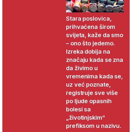
Stara poslovica,
prihvaćena širom
svijeta, kaže da smo
– ono što jedemo.
Izreka dobija na
značaju kada se zna
da živimo u
vremenima kada se,
uz već poznate,
registruje sve više
po ljude opasnih
bolesi sa
„životinjskim“
prefiksom u nazivu.