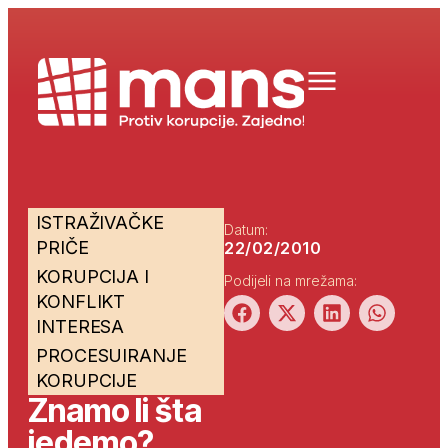
ISTRAŽIVAČKE
Datum:
PRIČE
22/02/2010
KORUPCIJA I
Podijeli na mrežama:
KONFLIKT
INTERESA
PROCESUIRANJE
KORUPCIJE
Znamo li šta
jedemo?