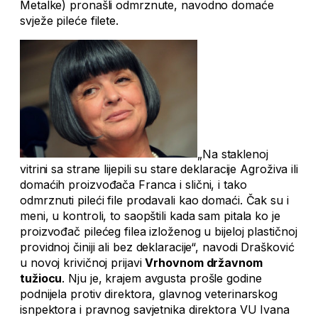
Metalke) pronašli odmrznute, navodno domaće
svježe pileće filete.
„Na staklenoj
vitrini sa strane lijepili su stare deklaracije Agroživa ili
domaćih proizvođača Franca i slični, i tako
odmrznuti pileći file prodavali kao domaći. Čak su i
meni, u kontroli, to saopštili kada sam pitala ko je
proizvođač pilećeg filea izloženog u bijeloj plastičnoj
providnoj činiji ali bez deklaracije“, navodi Drašković
u novoj krivičnoj prijavi
Vrhovnom državnom
tužiocu
. Nju je, krajem avgusta prošle godine
podnijela protiv direktora, glavnog veterinarskog
isnpektora i pravnog savjetnika direktora VU Ivana