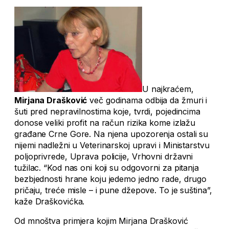
U najkraćem,
Mirjana Drašković
več godinama odbija da žmuri i
šuti pred nepravilnostima koje, tvrdi, pojedincima
donose veliki profit na račun rizika kome izlažu
građane Crne Gore. Na njena upozorenja ostali su
nijemi nadležni u Veterinarskoj upravi i Ministarstvu
poljoprivrede, Uprava policije, Vrhovni državni
tužilac. “Kod nas oni koji su odgovorni za pitanja
bezbjednosti hrane koju jedemo jedno rade, drugo
pričaju, treće misle – i pune džepove. To je suština”,
kaže Draškovićka.
Od mnoštva primjera kojim Mirjana Drašković