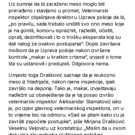
Uz sumnje da bi zaraženo meso moglo biti
prerađeno i stavljeno u promet, Veterinarski
inspektor objašnjava direktoru Uprave policije da bi,
„po pravilu, sada trebalo uništiti svo ono meso koje
je na gomili, komoru isprazniti, razlediti, očistiti,
oprati, dezinfikovati i to o trošku eksperata koji su
dali nalog za ovakvo postupanje“. Dopis završava
molbom da je Uprava policije nakon izvršene
kontrole „makar u kratkim crtama“, izvjesti o tome
šta su ustanovili i preduzeli. Odgovora nema.
Umjesto toga Drašković saznaje da je leukozno
meso iz hladnjače, nakon njene inspekcije, ipak
završilo na deponiji. Tako je, makar, izvještavaju
nadležni uz obavještenje da je taj posao izvršio
veterinarski inspektor Aleksandar Stamatović iako
je, po izjavi glavnog veterinarskog inspektora, on u
to vrijeme bio na odmoru. «Sad se pitam kako ću ja
završiti započete postupke“, piše Mirjana Drašković
Veselinu Veljoviću uz konstatciju: „Mislim da u ovom
djelu ima zloupotreba službenog položaja,