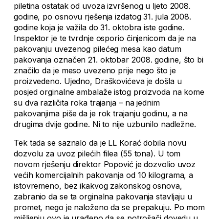
piletina ostatak od uvoza izvršenog u ljeto 2008.
godine, po osnovu rješenja izdatog 31. jula 2008.
godine koja je važila do 31. oktobra iste godine.
Inspektor je te tvrdnje osporio činjenicom da je na
pakovanju uvezenog pilećeg mesa kao datum
pakovanja označen 21. oktobar 2008. godine, što bi
značilo da je meso uvezeno prije nego što je
proizvedeno. Ujedno, Draškovićeva je došla u
posjed orginalne ambalaže istog proizvoda na kome
su dva različita roka trajanja – na jednim
pakovanjima piše da je rok trajanju godinu, a na
drugima dvije godine. Ni to nije uzbunilo nadležne.
Tek tada se saznalo da je LL Korać dobila novu
dozvolu za uvoz pilećih filea (55 tona). U tom
novom rješenju direktor Popović je dozvolio uvoz
većih komercijalnih pakovanja od 10 kilograma, a
istovremeno, bez ikakvog zakonskog osnova,
zabranio da se ta orginalna pakovanja stavljaju u
promet, nego je naloženo da se prepakuju. Po mom
mišljenju ovo je urađeno da se potrošači dovedu u