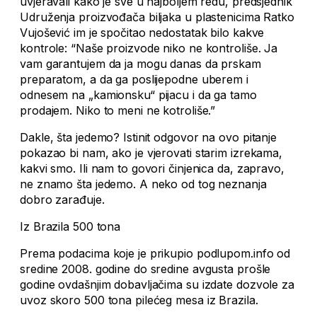
uvjeravali kako je sve u najboljem redu, predsjednik
Udruženja proizvođača biljaka u plastenicima Ratko
Vujošević im je spočitao nedostatak bilo kakve
kontrole: “Naše proizvode niko ne kontroliše. Ja
vam garantujem da ja mogu danas da prskam
preparatom, a da ga poslijepodne uberem i
odnesem na „kamionsku“ pijacu i da ga tamo
prodajem. Niko to meni ne kotroliše.”
Dakle, šta jedemo? Istinit odgovor na ovo pitanje
pokazao bi nam, ako je vjerovati starim izrekama,
kakvi smo. Ili nam to govori činjenica da, zapravo,
ne znamo šta jedemo. A neko od tog neznanja
dobro zarađuje.
Iz Brazila 500 tona
Prema podacima koje je prikupio podlupom.info od
sredine 2008. godine do sredine avgusta prošle
godine ovdašnjim dobavljačima su izdate dozvole za
uvoz skoro 500 tona pilećeg mesa iz Brazila.