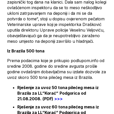
zapisnički tog dana na klanici. Dala sam nalog kolegi
ovlašćenom inspektoru da se to meso neškodljivo
ukloni zatrpavanjem na deponiji i da mi se da
potvrda o tome“, stoji u dopisu ovjerenom pečatom
Veterinarske uprave koji je inspektorka Drašković
uputila direktoru Uprave policije Veselinu Veljoviću,
obavještavajući ga da je neupotrebljivo zaraženo
meso umjesto na deponiji završilo u hladnjači.
Iz Brazila 500 tona
Prema podacima koje je prikupio podlupom.info od
sredine 2008. godine do sredine avgusta prošle
godine ovdašnjim dobavljačima su izdate dozvole za
uvoz skoro 500 tona pilećeg mesa iz Brazila.
Rješenje za uvoz 50 tona pilećeg mesa iz
Brazila za LL“Korać“
Podgorica od
21.08.2008. (PDF)
>>>
Rješenje za uvoz 60 tona pilećeg mesa iz
Brazila za LL“Korać“ Podgorica od