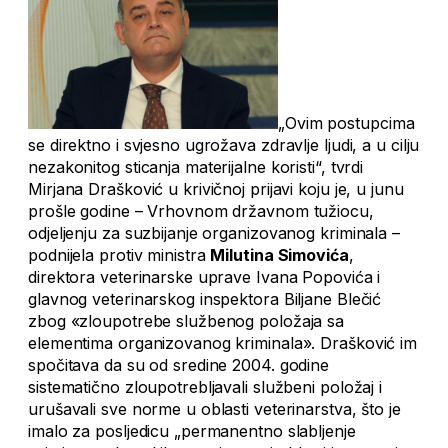
„Ovim postupcima
se direktno i svjesno ugrožava zdravlje ljudi, a u cilju
nezakonitog sticanja materijalne koristi“, tvrdi
Mirjana Drašković u krivičnoj prijavi koju je, u junu
prošle godine – Vrhovnom državnom tužiocu,
odjeljenju za suzbijanje organizovanog kriminala –
podnijela protiv ministra
Milutina Simovića
,
direktora veterinarske uprave Ivana Popovića i
glavnog veterinarskog inspektora Biljane Blečić
zbog «zloupotrebe službenog položaja sa
elementima organizovanog kriminala». Drašković im
spočitava da su od sredine 2004. godine
sistematično zloupotrebljavali službeni položaj i
urušavali sve norme u oblasti veterinarstva, što je
imalo za posljedicu „permanentno slabljenje