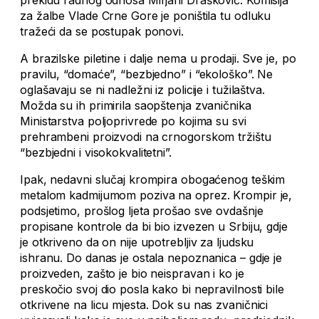
prekidu radnog odnosa Mirjani Drašković. Komisija
za žalbe Vlade Crne Gore je poništila tu odluku
tražeći da se postupak ponovi.
A brazilske piletine i dalje nema u prodaji. Sve je, po
pravilu, “domaće”, “bezbjedno” i “ekološko”. Ne
oglašavaju se ni nadležni iz policije i tužilaštva.
Možda su ih primirila saopštenja zvaničnika
Ministarstva poljoprivrede po kojima su svi
prehrambeni proizvodi na crnogorskom tržištu
“bezbjedni i visokokvalitetni”.
Ipak, nedavni slučaj krompira obogaćenog teškim
metalom kadmijumom poziva na oprez. Krompir je,
podsjetimo, prošlog ljeta prošao sve ovdašnje
propisane kontrole da bi bio izvezen u Srbiju, gdje
je otkriveno da on nije upotrebljiv za ljudsku
ishranu. Do danas je ostala nepoznanica – gdje je
proizveden, zašto je bio neispravan i ko je
preskočio svoj dio posla kako bi nepravilnosti bile
otkrivene na licu mjesta. Dok su nas zvaničnici