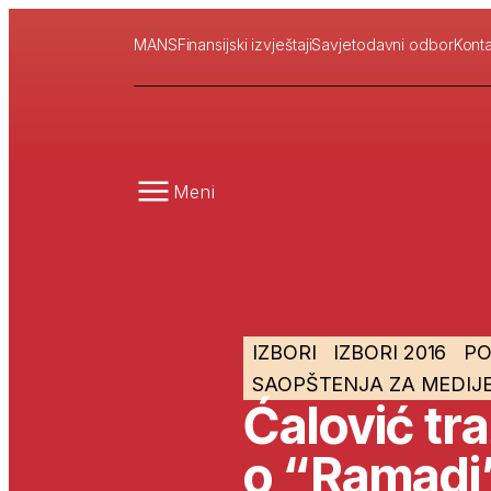
MANS
Finansijski izvještaji
Savjetodavni odbor
Konta
Meni
IZBORI
IZBORI 2016
PO
SAOPŠTENJA ZA MEDIJ
Ćalović tra
o “Ramadi”