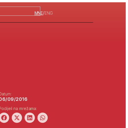
/
MNE
ENG
Datum:
06/09/2016
Podijeli na mrežama: