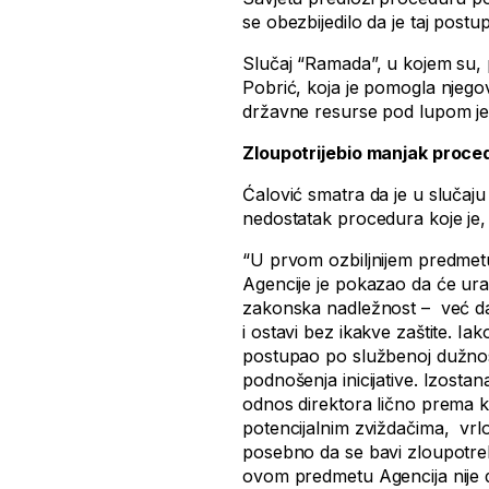
se obezbijedilo da je taj post
Slučaj “Ramada”, u kojem su, 
Pobrić, koja je pomogla njego
državne resurse pod lupom je i
Zloupotrijebio manjak proce
Ćalović smatra da je u slučaj
nedostatak procedura koje je, 
“U prvom ozbiljnijem predmetu
Agencije je pokazao da će ura
zakonska nadležnost – već da
i ostavi bez ikakve zaštite. Ia
postupao po službenoj dužnosti
podnošenja inicijative. Izosta
odnos direktora lično prema
potencijalnim zviždačima, vrl
posebno da se bavi zloupotreb
ovom predmetu Agencija nije d