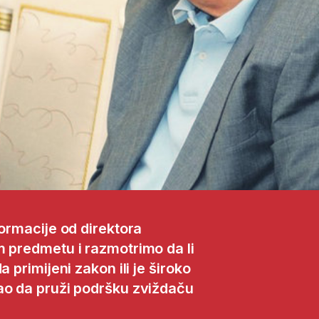
formacije od direktora
m predmetu i razmotrimo da li
 primijeni zakon ili je široko
ao da pruži podršku zviždaču