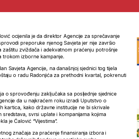
vić ocijenila je da direktor Agencije za sprečavanje
sprovodi preporuke njenog Savjeta jer nije završio
 zaštitu zviždača i adekvatnom praćenju potrošnje
a trokom izborne kampanje.
an Savjeta Agencije, na današnjoj sjednici tog tijela
ještaju o radu Radonjića za prethodni kvartal, pokrenuti
ja o sprovođenju zaključaka sa posljednje sjednice
encije da u najkraćem roku izradi Uputstvo o
ih kartica, kako državne institucije ne bi skrivale
h sredstava, svrsi uplate i kompanijama kojima
la je Ćalović “Vijestima”.
tnog značaja za praćenje finansiranja izbora i