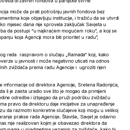
otreba državnih fondova u partijske svrhe
cija može da prati potrošnju javnih fondova bez
ntima koje objavljuju institucije, i tražiću da se utvrdi
ko mjesec dana nije sprovela zaključak Savjeta u
ba da postupi “u najkraćem mogućem roku”, a koji se
nju koja Agenciji mora biti prioritet u radu”,
nog reda raspravom o slučaju „Ramada“ koji, kako
overze u javnosti i može negativno uticati na odnos
nih zviždača prema radu Agencije i ugroziti njen
e informacije od direktora Agencije, Sretena Radonjića,
 li je zaista uradio sve što je mogao da primijeni
jedine odredbe i izbjegao da pruži podršku zviždaču
 ima pravo da direktoru daje inicijative za unapređenje
ezu da razmotri konkretne slučajeve koji mogu u velikoj
stvaranje prakse rada Agencije. Štaviše, Savjet je odavno
anas nije realizovan kojim je obavezao direktora da
ostupanja u predmetima vezanim za zviždače, kako bi