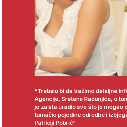
“Trebalo bi da tražimo detaljne in
Agencije, Sretena Radonjića, o to
je zaista uradio sve što je mogao da
tumačio pojedine odredbe i izbjeg
Patriciji Pobrić”