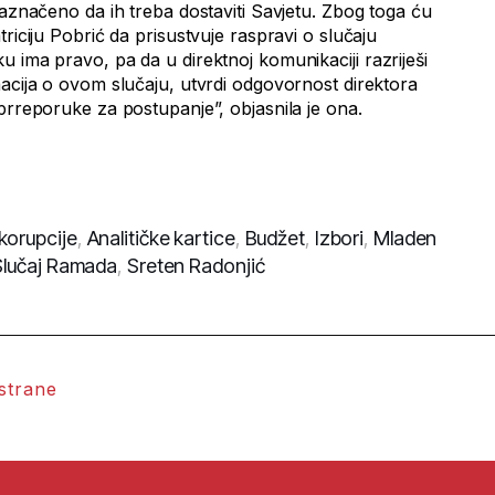
naznačeno da ih treba dostaviti Savjetu. Zbog toga ću
riciju Pobrić da prisustvuje raspravi o slučaju
 ima pravo, pa da u direktnoj komunikaciji razriješi
macija o ovom slučaju, utvrdi odgovornost direktora
prreporuke za postupanje”, objasnila je ona.
korupcije
,
Analitičke kartice
,
Budžet
,
Izbori
,
Mladen
Slučaj Ramada
,
Sreten Radonjić
 strane