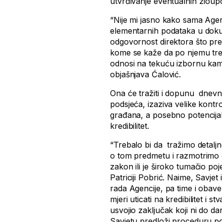
utvrđivanje eventualnih zloup
“Nije mi jasno kako sama Agen
elementarnih podataka u dokume
odgovornost direktora što pre
kome se kaže da po njemu tre
odnosi na tekuću izbornu kampa
objašnjava Ćalović.
Ona će tražiti i dopunu dnev
podsjeća, izaziva velike kontr
građana, a posebno potencijal
kredibilitet.
“Trebalo bi da tražimo detaljn
o tom predmetu i razmotrimo da
zakon ili je široko tumačio po
Patriciji Pobrić. Naime, Savjet
rada Agencije, pa time i obav
mjeri uticati na kredibilitet i 
usvojio zaključak koji ni do d
Savjetu predloži proceduru p