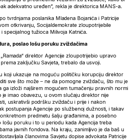
upak adekvatno uređen”, rekla je direktorica MANS-a.
po tvrdnjama poslanika Mladena Bojanića i Patricije
vom otkrivanju, Socijaldemokrate zloupotrijebile
 specijalnog tužioca Milivoja Katnića.
dura, poslao lošu poruku zviždačima
u „Ramada“ direktor Agencije zloupotrijebio upravo
prema zaključku Savjeta, trebalo da usvoji.
 koji ukazuje na moguću političku korupciju direktor
diti sve što može – ne da pomogne zviždaču, što mu je
 ga izloži najširem mogućem tumačenju pravnih normi
ko je imao obavezu, u ovom slučaju direktor nije
, uskrativši podršku zviždaču i prije i nakon
nak postupanja Agencije po službenoj dužnosti, i takav
 konkretnom predmetu šalju građanima, a posebno
o lošu poruku i to u periodu kada Agencija treba
ama javnih fondova. Na kraju, zanimljivo je da baš u
ostavljala članovima Savjetu dopise advokata Patricije