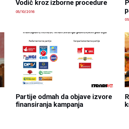
Vodič kroz izborne procedure
P
p
05/10/2016
05
Partije odmah da objave izvore
R
finansiranja kampanja
k
28/09/2016
28