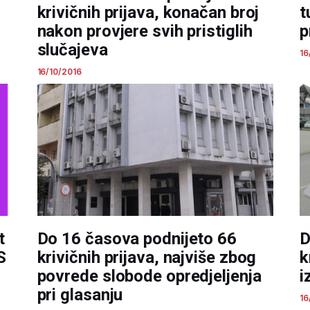
krivičnih prijava, konačan broj
t
nakon provjere svih pristiglih
p
slučajeva
16
16/10/2016
t
Do 16 časova podnijeto 66
D
S
krivičnih prijava, najviše zbog
k
povrede slobode opredjeljenja
i
pri glasanju
16