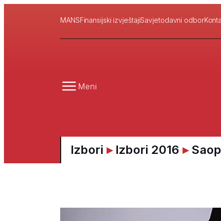
MANS
Finansijski izvještaji
Savjetodavni odbor
Konta
Meni
Izbori
▸
Izbori 2016
▸
Saopš