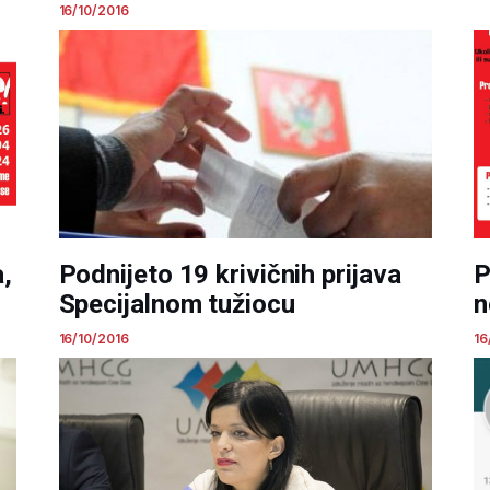
16/10/2016
,
Podnijeto 19 krivičnih prijava
P
Specijalnom tužiocu
n
16/10/2016
16