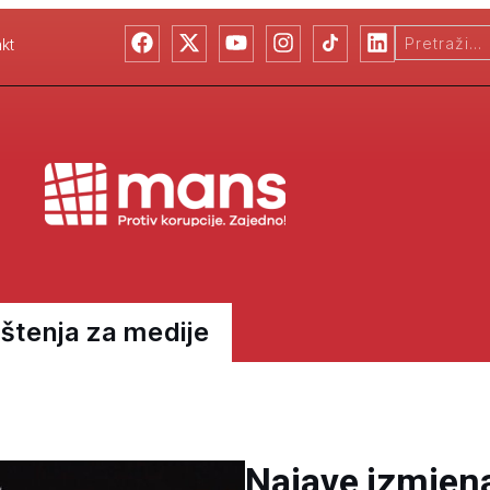
kt
tenja za medije
Najave izmjen