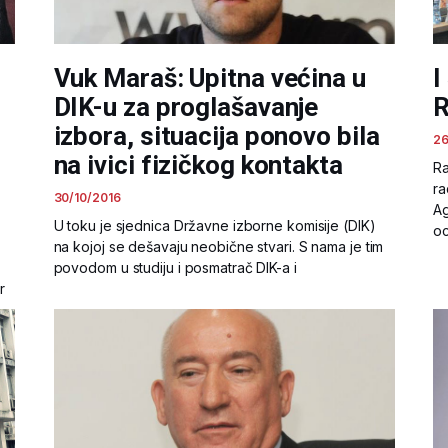
Vuk Maraš: Upitna većina u
I
DIK-u za proglašavanje
R
izbora, situacija ponovo bila
26
na ivici fizičkog kontakta
Ra
ra
30/10/2016
Ag
U toku je sjednica Državne izborne komisije (DIK)
oc
na kojoj se dešavaju neobične stvari. S nama je tim
povodom u studiju i posmatrač DIK-a i
r