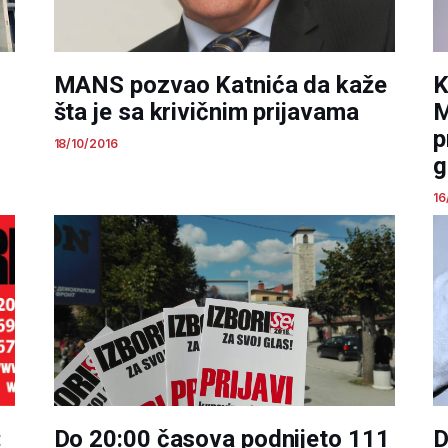
MANS pozvao Katnića da kaže
K
šta je sa krivičnim prijavama
M
p
18/10/2016
g
16
:
Do 20:00 časova podnijeto 111
D