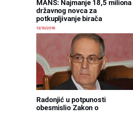
MANS: Najmanje 18,5 miliona
državnog novca za
potkupljivanje birača
13/10/2016
Radonjić u potpunosti
obesmislio Zakon o
finansiranju političkih
subjekata i izbornih kampanja