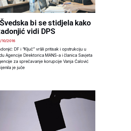
 Švedska bi se stidjela kako
adonjić vidi DPS
/10/2016
donjić: DF i “Ključ” vršili pritisak i opstrukciju u
du Agencije Direktorica MANS-a i članica Savjeta
encije za sprečavanje korupcije Vanja Ćalović
ijenila je juče