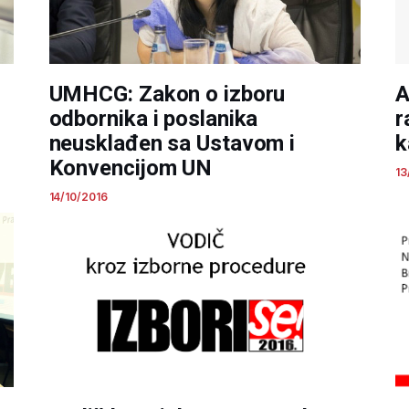
UMHCG: Zakon o izboru
A
odbornika i poslanika
r
neusklađen sa Ustavom i
k
Konvencijom UN
13
14/10/2016