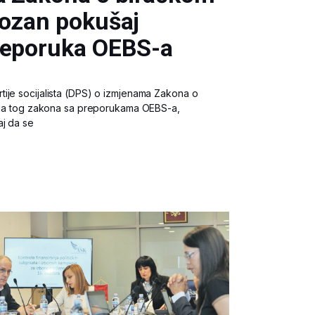
iozan pokušaj
reporuka OEBS-a
ije socijalista (DPS) o izmjenama Zakona o
anja tog zakona sa preporukama OEBS-a,
aj da se