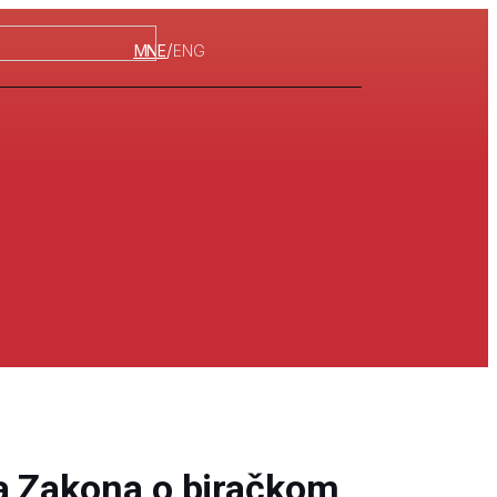
/
MNE
ENG
a Zakona o biračkom