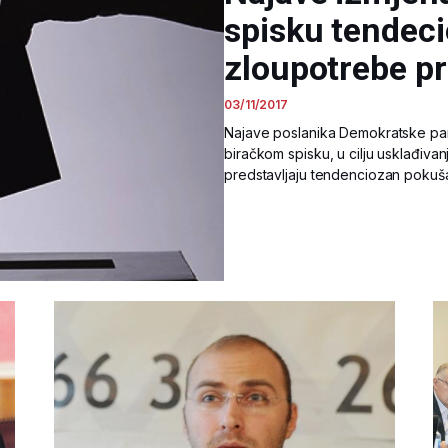
spisku tendec
zloupotrebe p
03/11/2017
Najave poslanika Demokratske part
biračkom spisku, u cilju usklađiv
predstavljaju tendenciozan pokuš