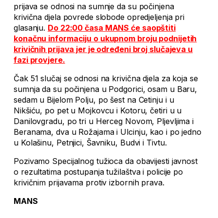
prijava se odnosi na sumnje da su počinjena
krivična djela povrede slobode opredjeljenja pri
glasanju.
Do 22:00 časa MANS će saopštiti
konačnu informaciju o ukupnom broju podnijetih
krivičnih prijava jer je određeni broj slučajeva u
fazi provjere.
Čak 51 slučaj se odnosi na krivična djela za koja se
sumnja da su počinjena u Podgorici, osam u Baru,
sedam u Bijelom Polju, po šest na Cetinju i u
Nikšiću, po pet u Mojkovcu i Kotoru, četiri u u
Danilovgradu, po tri u Herceg Novom, Pljevljima i
Beranama, dva u Rožajama i Ulcinju, kao i po jedno
u Kolašinu, Petnjici, Šavniku, Budvi i Tivtu.
Pozivamo Specijalnog tužioca da obavijesti javnost
o rezultatima postupanja tužilaštva i policije po
krivičnim prijavama protiv izbornih prava.
MANS