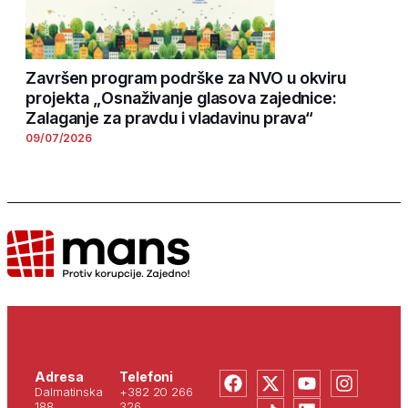
Završen program podrške za NVO u okviru
projekta „Osnaživanje glasova zajednice:
Zalaganje za pravdu i vladavinu prava“
09/07/2026
Adresa
Telefoni
Dalmatinska
+382 20 266
188
326