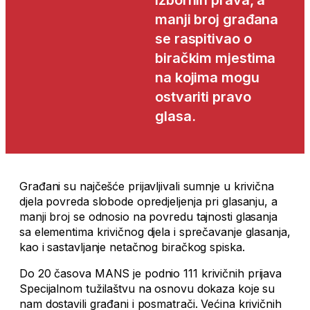
izbornih prava, a
manji broj građana
se raspitivao o
biračkim mjestima
na kojima mogu
ostvariti pravo
glasa.
Građani su najčešće prijavljivali sumnje u krivična
djela povreda slobode opredjeljenja pri glasanju, a
manji broj se odnosio na povredu tajnosti glasanja
sa elementima krivičnog djela i sprečavanje glasanja,
kao i sastavljanje netačnog biračkog spiska.
Do 20 časova MANS je podnio 111 krivičnih prijava
Specijalnom tužilaštvu na osnovu dokaza koje su
nam dostavili građani i posmatrači. Većina krivičnih