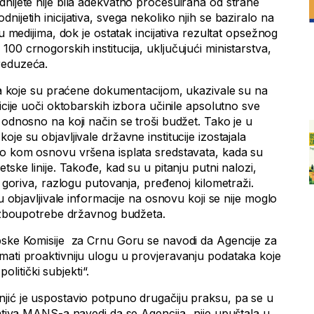
dnijete nije bila adekvatno procesuirana od strane
ijetih inicijativa, svega nekoliko njih se baziralo na
 u medijima, dok je ostatak incijativa rezultat opsežnog
00 crnogorskih institucija, uključujući ministarstva,
reduzeća.
, a koje su praćene dokumentacijom, ukazivale su na
icije uoči oktobarskih izbora učinile apsolutno sve
 odnosno na koji način se troši budžet. Tako je u
je su objavljivale državne institucije izostajala
po kom osnovu vršena isplata sredstavata, kada su
tske linije. Takođe, kad su u pitanju putni nalozi,
i goriva, razlogu putovanja, pređenoj kilometraži.
su objavljivale informacije na osnovu koji se nije moglo
lo zboupotrebe državnog budžeta.
pske Komisije za Crnu Goru se navodi da Agencije za
mati proaktivniju ulogu u provjeravanju podataka koje
 politički subjekti“.
jić je uspostavio potpuno drugačiju praksu, pa se u
jativa MANS-a navedi da se Agencija „nije upuštala u