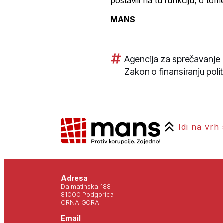
postavili na tu funkciju, o to
MANS
Agencija za sprečavanje 
Zakon o finansiranju poli
Idi na vrh
Adresa
Dalmatinska 188
81000 Podgorica
CRNA GORA
Email