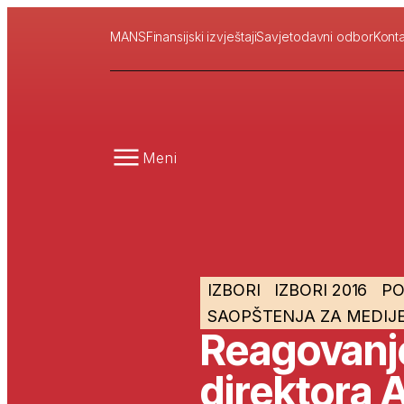
MANS
Finansijski izvještaji
Savjetodavni odbor
Konta
Meni
IZBORI
IZBORI 2016
PO
SAOPŠTENJA ZA MEDIJ
Reagovanje
direktora 