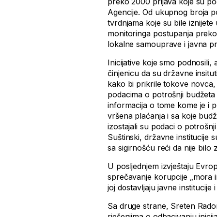
preko 2000 prijava koje su po
Agencije. Od ukupnog broja podn
tvrdnjama koje su bile iznijete
monitoringa postupanja preko 1
lokalne samouprave i javna p
Inicijative koje smo podnosili
činjenicu da su državne insitut
kako bi prikrile tokove novca,
podacima o potrošnji budžeta ko
informacija o tome kome je i 
vršena plaćanja i sa koje budže
izostajali su podaci o potrošnj
Suštinski, državne institucije 
sa sigirnošću reći da nije bi
U posljednjem izvještaju Evro
sprečavanje korupcije „mora i
joj dostavljaju javne institucije i
Sa druge strane, Sreten Radon
rješenjima o odbacivanju inici