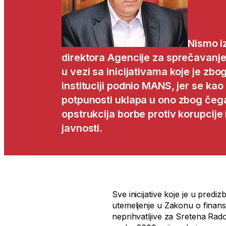
Nismo i
direktora Agencije za sprečavanje
u vezi sa inicijativama koje je zbo
instituciji podnio MANS, jer se ka
potpunosti uklapa u ono zbog čega j
opstrukcija borbe protiv korupcij
javnosti.
Sve inicijative koje je u pre
utemeljenje u Zakonu o finansir
neprihvatljive za Sretena Radon