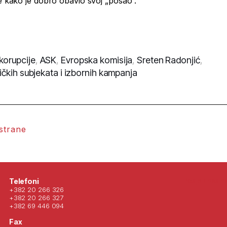
me kako je dobro obavio svoj „posao“.
korupcije
,
ASK
,
Evropska komisija
,
Sreten Radonjić
,
tičkih subjekata i izbornih kampanja
 strane
Posjeti nas 
Telefoni
+382 20 266 326
+382 20 266 327
+382 69 446 094
Fax