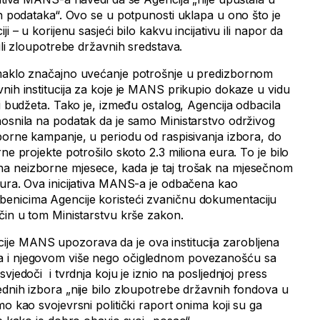
ih podataka“. Ovo se u potpunosti uklapa u ono što je
i – u korijenu sasjeći bilo kakvu incijativu ili napor da
 ili zloupotrebe državnih sredstava.
omaklo značajno uvećanje potrošnje u predizbornom
nih institucija za koje je MANS prikupio dokaze u vidu
ji budžeta. Tako je, između ostalog, Agencija odbacila
nosnila na podatak da je samo Ministarstvo održivog
zborne kampanje, u periodu od raspisivanja izbora, do
ne projekte potrošilo skoto 2.3 miliona eura. To je bilo
a neizborne mjesece, kada je taj trošak na mjesečnom
eura. Ova inicijativa MANS-a je odbačena kao
enicima Agencije koristeći zvaničnu dokumentaciju
ačin u tom Ministarstvu krše zakon.
je MANS upozorava da je ova institucija zarobljena
a i njegovom više nego očiglednom povezanošću sa
vjedoči i tvrdnja koju je iznio na posljednjoj press
ednih izbora „nije bilo zloupotrebe državnih fondova u
mo kao svojevrsni politički raport onima koji su ga