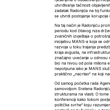
utvrđivanje tačnosti objavljen
zadatak Radonjića na toj funkcij
se utvrdi postojanje korupcije
Na taj način je Radonjiću pr
periodu kod čitavog niza držav
zvaničnih izvještaja o potrošn
inicijativu MANS-a koja se od
razvoja u toku trajanja predi
kraja avgusta, na infrastruktur
značajno uvećanje u odnosu n
bio na nivou od pola miliona 
nepotpuna iako je MANS služb
praktično „nacrtao“ na koji n
Od samog početka rada Agenci
samovoljom Sretena Radonjić
strukturama na vlasti. O tome s
konferenciji kako tokom poslj
političke svrhe“ koju razumije