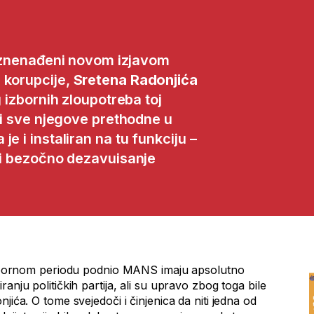
znenađeni novom izjavom
 korupcije,
Sretena Radonjića
g izbornih zloupotreba toj
o i sve njegove prethodne u
e i instaliran na tu funkciju –
e i bezočno dezavuisanje
dizbornom periodu podnio MANS imaju apsolutno
anju političkih partija, ali su upravo zbog toga bile
jića. O tome svejedoči i činjenica da niti jedna od