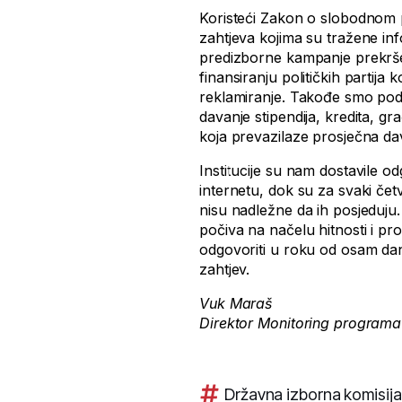
Koristeći Zakon o slobodnom p
zahtjeva kojima su tražene inf
predizborne kampanje prekr
finansiranju političkih partija
reklamiranje. Takođe smo podno
davanje stipendija, kredita, gr
koja prevazilaze prosječna dav
Institucije su nam dostavile o
internetu, dok su za svaki čet
nisu nadležne da ih posjeduj
počiva na načelu hitnosti i pr
odgovoriti u roku od osam dana,
zahtjev.
Vuk Maraš
Direktor Monitoring programa
Državna izborna komisija