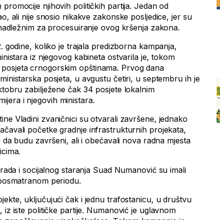
promocije njihovih političkih partija. Jedan od
o, ali nije snosio nikakve zakonske posljedice, jer su
nenadležnim za procesuiranje ovog kršenja zakona.
2. godine, koliko je trajala predizborna kampanja,
inistara iz njegovog kabineta ostvarila je, tokom
 posjeta crnogorskim opštinama. Prvog dana
ministarska posjeta, u avgustu četiri, u septembru ih je
ktobru zabilježene čak 34 posjete lokalnim
era i njegovih ministara.
ne Vladini zvaničnici su otvarali završene, jednako
ačavali početke gradnje infrastrukturnih projekata,
li da budu završeni, ali i obećavali nova radna mjesta
icima.
r rada i socijalnog staranja Suad Numanović su imali
u posmatranom periodu.
ekte, uključujući čak i jednu trafostanicu, u društvu
 iz iste političke partije. Numanović je uglavnom