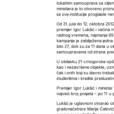
lokalnim samouprava sa ciljem 
ministara je to otvoreno prizna
se sve institucije proglasile 
Od 31. jula do 12. oktobra 201
premijer Igor Lukšić i većina m
radnog vremena, najmanje 65
kampanje je zabilježena jedna 
bilo 27, dok su za 11 dana u o
samoupravama od strane premij
U obilasku 21 crnogorske opšti
kao i nezavršene objekte, ozn
čak i onih koji su davno treba
studentima i kredite preduzetn
Premijer Igor Lukšić i minista
najveći broj posjeta – po 11 
Lukšić je uglavnom otvarao obj
gradonačelnice Marije Ćatović,