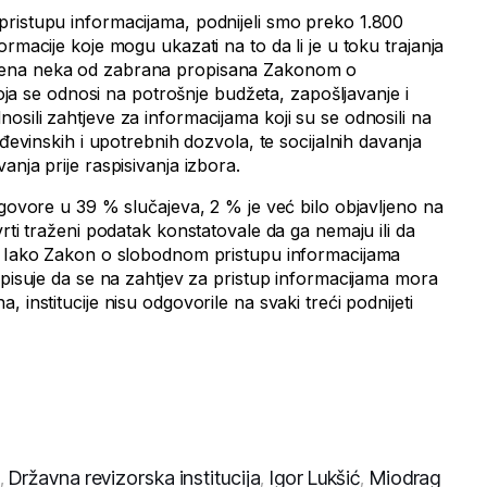
ristupu informacijama, podnijeli smo preko 1.800
ormacije koje mogu ukazati na to da li je u toku trajanja
šena neka od zabrana propisana Zakonom o
 koja se odnosi na potrošnje budžeta, zapošljavanje i
sili zahtjeve za informacijama koji su se odnosili na
ađevinskih i upotrebnih dozvola, te socijalnih davanja
anja prije raspisivanja izbora.
dgovore u 39 % slučajeva, 2 % je već bilo objavljeno na
vrti traženi podatak konstatovale da ga nemaju ili da
u. Iako Zakon o slobodnom pristupu informacijama
opisuje da se na zahtjev za pristup informacijama mora
 institucije nisu odgovorile na svaki treći podnijeti
,
Državna revizorska institucija
,
Igor Lukšić
,
Miodrag