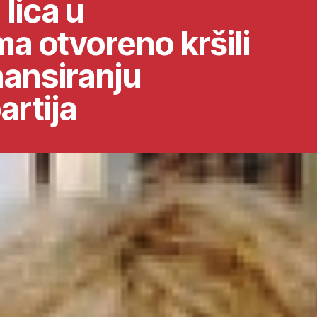
lica u
ma otvoreno kršili
nansiranju
artija