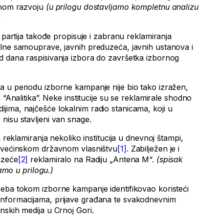
alnom razvoju
(u prilogu dostavljamo kompletnu analizu
.
h partija takođe propisuje i zabranu reklamiranja
lne samouprave, javnih preduzeća, javnih ustanova i
d dana raspisivanja izbora do završetka izbornog
 u periodu izborne kampanje nije bio tako izražen,
 “Analitika”. Neke institucije su se reklamirale shodno
ima, najčešće lokalnim radio stanicama, koji u
nisu stavljeni van snage.
a reklamiranja nekoliko institucija u dnevnoj štampi,
u većinskom državnom vlasništvu
[1]
. Zabilježen je i
uzeće
[2]
reklamiralo na Radiju „Antena M“.
(spisak
jamo u prilogu.)
eba tokom izborne kampanje identifikovao koristeći
nformacijama, prijave građana te svakodnevnim
nskih medija u Crnoj Gori.