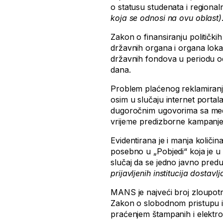
o statusu studenata i region
koja se odnosi na ovu oblast)
Zakon o finansiranju politički
državnih organa i organa loka
državnih fondova u periodu o
dana.
Problem plaćenog reklamiranja
osim u slučaju internet portala
dugoročnim ugovorima sa medij
vrijeme predizborne kampanje 
Evidentirana je i manja količin
posebno u „Pobjedi“ koja je 
slučaj da se jedno javno pred
prijavljenih institucija dostavl
MANS je najveći broj zloupotr
Zakon o slobodnom pristupu i
praćenjem štampanih i elektro