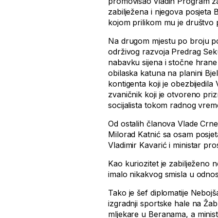
promovisao vladin Program za
zabilježena i njegova posjeta 
kojom prilikom mu je društvo p
Na drugom mjestu po broju posj
održivog razvoja Predrag Seku
nabavku sijena i stočne hrane 
obilaska katuna na planini Bjel
kontigenta koji je obezbijedila 
zvaničnik koji je otvoreno pri
socijalista tokom radnog vrem
Od ostalih članova Vlade Crne 
Milorad Katnić sa osam posjet
Vladimir Kavarić i ministar pros
Kao kuriozitet je zabilježeno n
imalo nikakvog smisla u odnos
Tako je šef diplomatije Neboj
izgradnji sportske hale na Žab
mljekare u Beranama, a minis