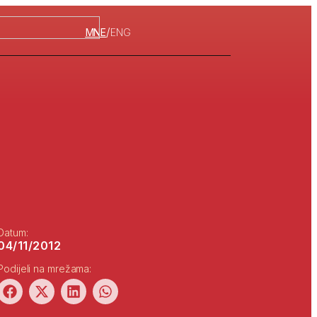
/
MNE
ENG
Datum:
04/11/2012
Podijeli na mrežama: