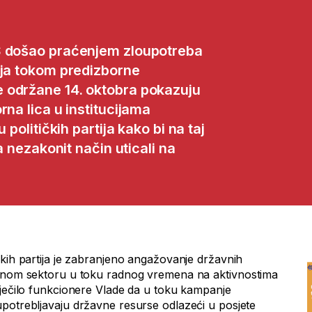
S došao praćenjem zloupotreba
nja tokom predizborne
 održane 14. oktobra pokazuju
rna lica u institucijama
 političkih partija kako bi na taj
a nezakonit način uticali na
čkih partija je zabranjeno angažovanje državnih
avnom sektoru u toku radnog vremena na aktivnostima
iječilo funkcionere Vlade da u toku kampanje
potrebljavaju državne resurse odlazeći u posjete