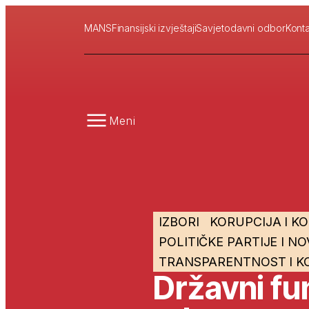
MANS
Finansijski izvještaji
Savjetodavni odbor
Konta
Meni
IZBORI
KORUPCIJA I K
POLITIČKE PARTIJE I N
TRANSPARENTNOST I KO
Državni fun