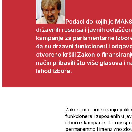
Podaci do kojih je MAN
državnih resursa i javnih ovlašće
kampanje za parlamentarne izbore
da su državni funkcioneri i odgovo
otvoreno kršili Zakon o finansiranju
način pribavili što više glasova i n
ishod izbora.
Zakonom o finansiranju politi
funkcionera i zaposlenih u j
izborne kampanje. To nije spr
permanentno i intenzivno zlou