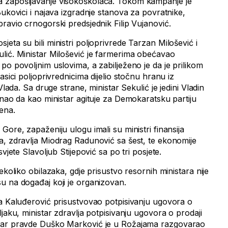
 zapošljavanje visokoškolaca. Tokom kampanje je
Bukovici i najava izgradnje stanova za povratnike,
ravio crnogorski predsjednik Filip Vujanović.
eta su bili ministri poljoprivrede Tarzan Milošević i
lić. Ministar Milošević je farmerima obećavao
po povoljnim uslovima, a zabilježeno je da je prilikom
asici poljoprivrednicima dijelio stočnu hranu iz
Vlada. Sa druge strane, ministar Sekulić je jedini Vladin
znao da kao ministar agituje za Demokaratsku partiju
ena.
Gore, zapaženiju ulogu imali su ministri finansija
a, zdravlja Miodrag Radunović sa šest, te ekonomije
vjete Slavoljub Stijepović sa po tri posjete.
ekoliko obilazaka, gdje prisustvo resornih ministara nije
u na događaj koji je organizovan.
ša Kaluđerović prisustvovao potpisivanju ugovora o
ljaku, ministar zdravlja potpisivanju ugovora o prodaji
tar pravde Duško Marković je u Rožajama razgovarao