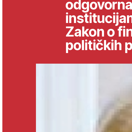
odgovorna 
institucija
Zakon o fi
političkih p