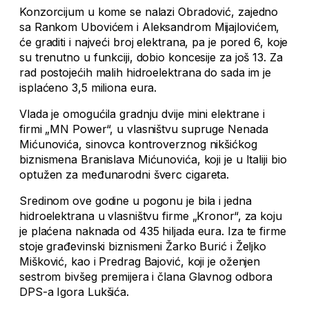
Konzorcijum u kome se nalazi Obradović, zajedno
sa Rankom Ubovićem i Aleksandrom Mijajlovićem,
će graditi i najveći broj elektrana, pa je pored 6, koje
su trenutno u funkciji, dobio koncesije za još 13. Za
rad postojećih malih hidroelektrana do sada im je
isplaćeno 3,5 miliona eura.
Vlada je omogućila gradnju dvije mini elektrane i
firmi „MN Power“, u vlasništvu supruge Nenada
Mićunovića, sinovca kontroverznog nikšićkog
biznismena Branislava Mićunovića, koji je u Italiji bio
optužen za međunarodni šverc cigareta.
Sredinom ove godine u pogonu je bila i jedna
hidroelektrana u vlasništvu firme „Kronor“, za koju
je plaćena naknada od 435 hiljada eura. Iza te firme
stoje građevinski biznismeni Žarko Burić i Željko
Mišković, kao i Predrag Bajović, koji je oženjen
sestrom bivšeg premijera i člana Glavnog odbora
DPS-a Igora Lukšića.