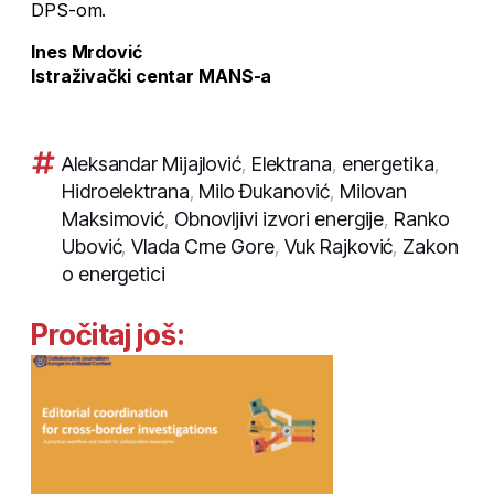
DPS-om.
Ines Mrdović
Istraživački centar MANS-a
Aleksandar Mijajlović
,
Elektrana
,
energetika
,
Hidroelektrana
,
Milo Đukanović
,
Milovan
Maksimović
,
Obnovljivi izvori energije
,
Ranko
Ubović
,
Vlada Crne Gore
,
Vuk Rajković
,
Zakon
o energetici
Pročitaj još: