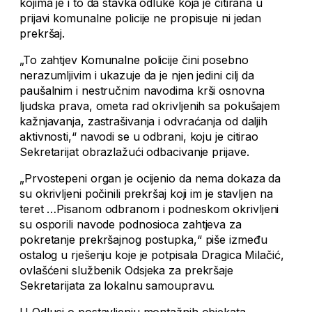
kojima je i to da stavka odluke koja je citirana u
prijavi komunalne policije ne propisuje ni jedan
prekršaj.
„To zahtjev Komunalne policije čini posebno
nerazumljivim i ukazuje da je njen jedini cilj da
paušalnim i nestručnim navodima krši osnovna
ljudska prava, ometa rad okrivljenih sa pokušajem
kažnjavanja, zastrašivanja i odvraćanja od daljih
aktivnosti,“ navodi se u odbrani, koju je citirao
Sekretarijat obrazlažući odbacivanje prijave.
„Prvostepeni organ je ocijenio da nema dokaza da
su okrivljeni počinili prekršaj koji im je stavljen na
teret …Pisanom odbranom i podneskom okrivljeni
su osporili navode podnosioca zahtjeva za
pokretanje prekršajnog postupka,“ piše između
ostalog u rješenju koje je potpisala Dragica Milačić,
ovlašćeni službenik Odsjeka za prekršaje
Sekretarijata za lokalnu samoupravu.