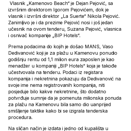
Vlasnik „Kamenovo Beach“ je Dejan Pejović, sa
izvršnim direktorom Igorom Pejovićem, dok je
vlasnik i izvršni direktor „La Suerte“ Nikola Pejović.
Zanimljivo je i da prezime Pejović nosi i još jedan
učesnik na ovom tenderu, Suzana Pejović, vlasnica
i osnivač kompanije „BIP Hotels“.
Prema podacima do kojih je došao MANS, Vaso
Dedivanović koji je za plažu u Kamenovu ponudio
godišnju rentu od 1,1 milion eura zaposlen je kao
menadžer u kompaniji „BIP Hotels“ koja je takođe
učestvovala na tenderu. Podaci iz registara
kompanija i nekretnina pokazuju da Dedivanović na
svoje ime nema registrovanih kompanija, niti
posjeduje bilo kakve nekretnine, što dodatno
potvrđuje sumnje da je pomenuta milionska ponuda
za plažu na Kamenovu bila samo dio uanprijed
smišljenje taktike kako bi se izigrala tenderska
procedura.
Na sličan način je izdata i jedno od kupališta u