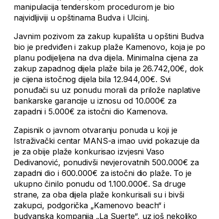
manipulacija tenderskom procedurom je bio
najvidljiviji u opštinama Budva i Ulcinj.
Javnim pozivom za zakup kupališta u opštini Budva
bio je predviđen i zakup plaže Kamenovo, koja je po
planu podijeljena na dva dijela. Minimalna cijena za
zakup zapadnog dijela plaže bila je 26.742,00€, dok
je cijena istočnog dijela bila 12.944,00€. Svi
ponuđači su uz ponudu morali da prilože naplative
bankarske garancije u iznosu od 10.000€ za
zapadni i 5.000€ za istočni dio Kamenova.
Zapisnik o javnom otvaranju ponuda u koji je
Istraživački centar MANS-a imao uvid pokazuje da
je za obije plaže konkurisao izvjesni Vaso
Dedivanović, ponudivši nevjerovatnih 500.000€ za
zapadni dio i 600.000€ za istočni dio plaže. To je
ukupno činilo ponudu od 1.100.000€. Sa druge
strane, za oba dijela plaže konkurisali su i bivši
zakupci, podgorička „Kamenovo beach“ i
budvanska kompanija „La Suerte“, uz još nekoliko