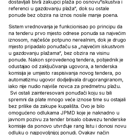
dostavljali bivši zakupci plaža po osnovu“iskustva i
referenci u gazdovanju plaža“, dok su ostale
ponude bez obzira na iznos nosile manje poena.
Sistem vrednovanja je funkcionisao po principu da
na tenderu prvo mjesto odnese ponuda sa najvećim
iznosom, najčešće potpuno nerealnim, dok je drugo
mjesto pripadalo ponuđaču sa „najvećim iskustvom
u gazdovanju plažama“, bez obzira na visinu
ponude. Nakon sprovedenog tendera, pobjednik je
odustajao od zaključivanja ugovora, a tenderska
komisija je umjesto raspisivanja novog tendera, po
automatizmu ugovor dodjeljivala drugorangiranom,
iako nije nudio najviše novca za predmetnu plažu.
Svi ostali zainteresovani ponuđači koju su bili
spremni da plate mnogo veće iznose time su ostajali
bez prilike da zakupe kupališta. Ovo je bilo
omogućeno odlukama JPMD koje je naknadno u
javnom pozivu za tender brisalo obavezu tenderske
komisije da ponovo utvrđuje rang listu i donosi novu
odluku o najpovoljnijoj ponudi. Ovakav način