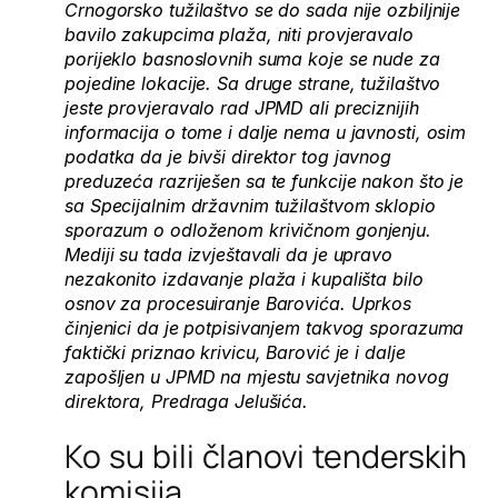
Crnogorsko tužilaštvo se do sada nije ozbiljnije
bavilo zakupcima plaža, niti provjeravalo
porijeklo basnoslovnih suma koje se nude za
pojedine lokacije. Sa druge strane, tužilaštvo
jeste provjeravalo rad JPMD ali preciznijih
informacija o tome i dalje nema u javnosti, osim
podatka da je bivši direktor tog javnog
preduzeća razriješen sa te funkcije nakon što je
sa Specijalnim državnim tužilaštvom sklopio
sporazum o odloženom krivičnom gonjenju.
Mediji su tada izvještavali da je upravo
nezakonito izdavanje plaža i kupališta bilo
osnov za procesuiranje Barovića. Uprkos
činjenici da je potpisivanjem takvog sporazuma
faktički priznao krivicu, Barović je i dalje
zapošljen u JPMD na mjestu savjetnika novog
direktora, Predraga Jelušića.
Ko su bili članovi tenderskih
komisija