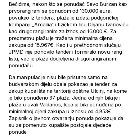
Bečićima, nakon što se ponuđač Savo Burzan kao
prvorangirani sa ponudom od 130.000 eura,
povukao iz tendera, plaža je izdata podgoričkoj
kompaniji „Arcadia“ i fizičkom licu Dejanu Ivanoviću
kao drugorangiranim za iznos od 16.000 €. Za
predmetnu plažu je tražena minimalna cijena
zakupa od 15.967€. Kao i u prethodnom slučaju,
JPMD nije ponovilo tender i formiralo novu rang
listu, već je plaža dodijeljena drugorangiranom
ponuđaču.
Da manipulacije nisu bile prisutne samo na
budvanskom dijelu obale pokazao je tender za
zakup kupališta na teritoriji opštine Ulcinj, na kome
je bilo ponuđeno 37 plaža. Jedna od njih bila je i
plaža u uvali Valdanos, koja je bila ponuđena po
minimalnoj cijeni zakupa u iznosu od 4.853€.
Zapisnik o javnom otvaranju ponuda pokazuje da
su za pomenuto kupalište postojale sljedeće
ponude: