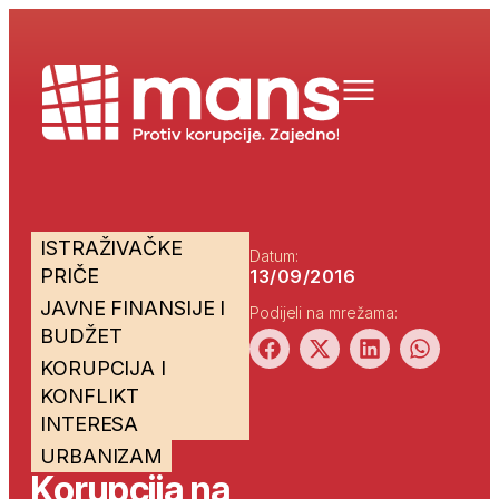
ISTRAŽIVAČKE
Datum:
PRIČE
13/09/2016
JAVNE FINANSIJE I
Podijeli na mrežama:
BUDŽET
KORUPCIJA I
KONFLIKT
INTERESA
URBANIZAM
Korupcija na