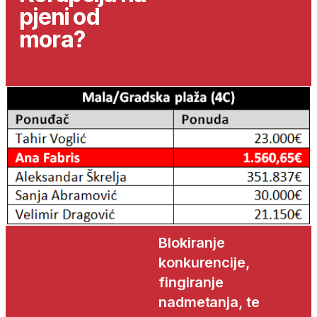
pjeni od
mora?
Blokiranje
konkurencije,
fingiranje
nadmetanja, te