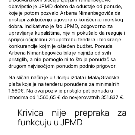
obavijestio je JPMD dobro da odustaje od ponude,
koje je potom pozvalo Arbena Nimanbegovića da
pristupi zaključenju ugovora o korišćenju morskog
dobra. Indikativno je što JPMD, odgovorno za
upravljanje kupalištima, nije ni pokušalo da reaguje i
spriječi očiglednu zloupotrebu tendera i blokiranje
konkurencije kojim je oštećen budžet. Ponuda
Arbena Nimanbegovića bila je najniža od svih
pristiglih, a nije pomoglo ni to što je ponuđač sa
drugom najvisočijom ponudom podnio prigovor.
Na sličan način je u Ulcinju izdata i Mala/Gradska
plaža koja je na tenderu ponuđena za minimalnih
1.560€. Na ovaj poziv je pristiglo pet ponuda u
iznosima od 1.560,65 € do nevjerovatnih 351.837 €.
Krivica nije prepraka za
funkcuju u JPMD