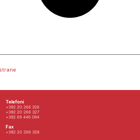
 strane
Posjeti nas 
Telefoni
+382 20 266 326
+382 20 266 327
+382 69 446 094
Fax
+382 20 266 328