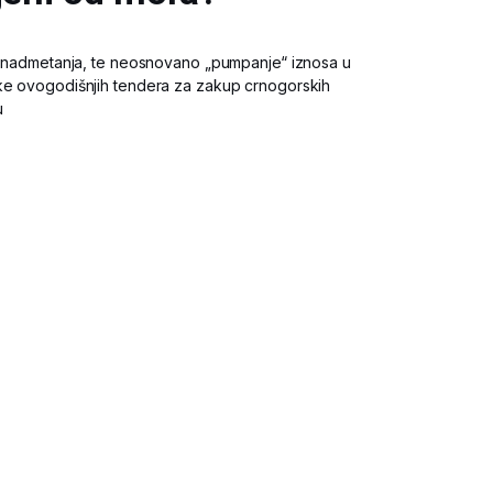
je nadmetanja, te neosnovano „pumpanje“ iznosa u
ike ovogodišnjih tendera za zakup crnogorskih
u