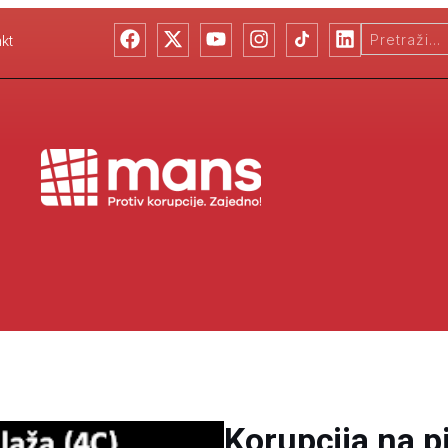
kt
Korupcija na p