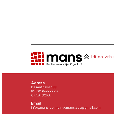
Idi na vrh
Adresa
Dalmatinska 188
81000 Podgorica
CRNA GORA
Email
info@mans.co.me nvomans.sos@gmail.com