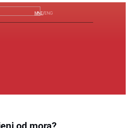
/
MNE
ENG
jeni od mora?