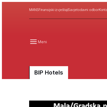
MANS
Finansijski izvještaji
Savjetodavni odbor
Konta
Meni
BIP Hotels