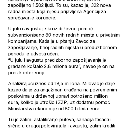
zapošljeno 1.502 ljudi. To su, kazao je, 322 nova
radna mjesta koja nijesu prijavljena Agenciji za
sprečavanje korupcije.
U julu i avgustu je kroz državnu pomoć
subvencionisano 80 novih radnih mjesta u privatnim
kompanijama. Kada je u pitanju Zavod za
zapošljavanje, brioj radnih mjesta u preduzbornom
periodu je udvostručen.
“U julu i avgustu predizborno zapošljavanje je
građane koštalo 2,8 miliona eura”, naveo je on na
pres konferenciji.
Analizirajući iznos od 18,5 miliona, Milovac je dalje
kazao da je za angažman građana na povremenim
poslovima u državnoj upravi potrošeno million
eura, koliko je utrošio i ZZP, uz dodatnu pomoć
Ministarstva ekonomije od 800 hiljada eura.
Tu je zatim asfalitiranje puteva, sanacija fasada i
slično u drugoj polovini jula i avgustu, zatim krediti