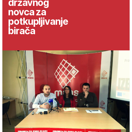
državnog
novca za
potkupljivanje
birača