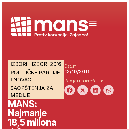
IZBORI
IZBORI 2016
Datum:
13/10/2016
POLITIČKE PARTIJE
I NOVAC
Podijeli na mrežama:
SAOPŠTENJA ZA
MEDIJE
MANS:
Najmanje
18,5 miliona