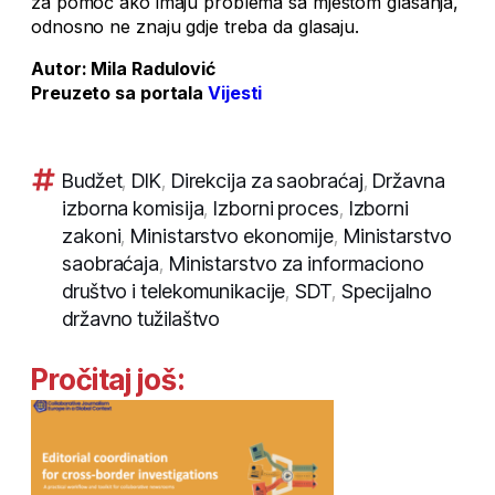
za pomoć ako imaju problema sa mjestom glasanja,
odnosno ne znaju gdje treba da glasaju.
Autor: Mila Radulović
Preuzeto sa portala
Vijesti
Budžet
,
DIK
,
Direkcija za saobraćaj
,
Državna
izborna komisija
,
Izborni proces
,
Izborni
zakoni
,
Ministarstvo ekonomije
,
Ministarstvo
saobraćaja
,
Ministarstvo za informaciono
društvo i telekomunikacije
,
SDT
,
Specijalno
državno tužilaštvo
Pročitaj još: