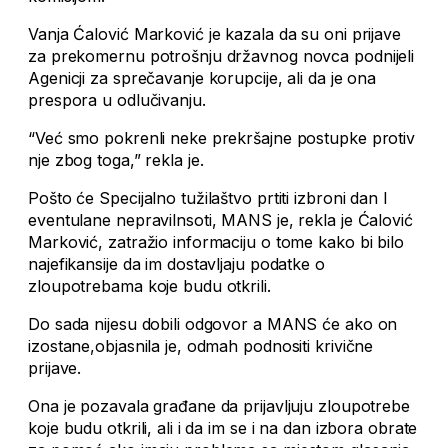
Vanja Ćalović Marković je kazala da su oni prijave
za prekomernu potrošnju državnog novca podnijeli
Agenicji za sprečavanje korupcije, ali da je ona
prespora u odlučivanju.
“Već smo pokrenli neke prekršajne postupke protiv
nje zbog toga,” rekla je.
Pošto će Specijalno tužilaštvo prtiti izbroni dan I
eventulane nepravilnsoti, MANS je, rekla je Ćalović
Marković, zatražio informaciju o tome kako bi bilo
najefikansije da im dostavljaju podatke o
zloupotrebama koje budu otkrili.
Do sada nijesu dobili odgovor a MANS će ako on
izostane,objasnila je, odmah podnositi krivične
prijave.
Ona je pozavala građane da prijavljuju zloupotrebe
koje budu otkrili, ali i da im se i na dan izbora obrate