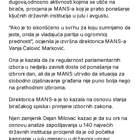
dugova,odnosno aktivnosti kojima se utiče na
birače, procjena je MANS-a koji je pratio ponašanje
ključnih državnih institucija u julu i avgustu.
“Ako je to iskorišćeno u svrhu za koju sumnjamo da
jeste, onda je vladajuća partija u ogromnoj
prednosti”, ocijenila je izvršna direktorica MANS-a
Vanja Ćalović Marković.
Ona je kazala da će regularnost parlamentarnih
izbora u nedjelju zavisiti dosta od ponašanja na
izbroni dan, ali da je MANS utrvdio da situacija za
slobodno izjašnavanje građana nije puno bolja nego
na prethodnim izbroima.
Direktorica MANS-a je to kazala na osnovu stanja
biračakog spiska i primjene izbornih zakona.
Njen zamjenik Dejan Milovac kazao je da su oni na
osnovu analize zapošljavanja u 140 najvećih
državnih institucija procjenili da je od početka
kampanje u julu mjesecu u državnoj upravi