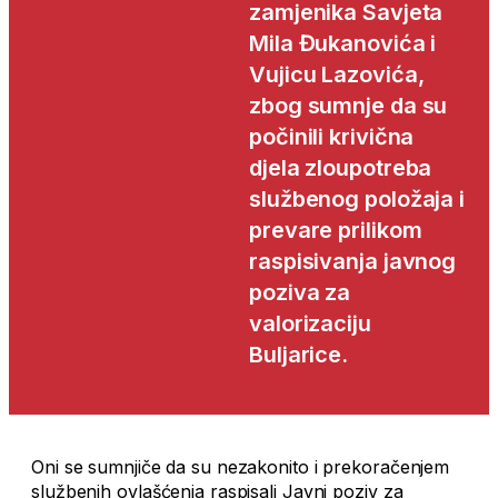
zamjenika Savjeta
Mila Đukanovića i
Vujicu Lazovića,
zbog sumnje da su
počinili krivična
djela zloupotreba
službenog položaja i
prevare prilikom
raspisivanja javnog
poziva za
valorizaciju
Buljarice.
Oni se sumnjiče da su nezakonito i prekoračenjem
službenih ovlašćenja raspisali Javni poziv za