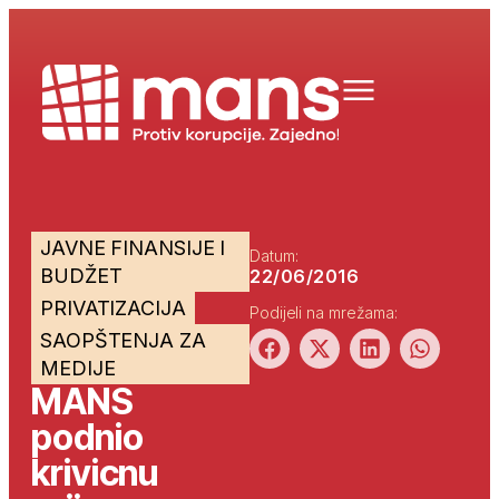
JAVNE FINANSIJE I
Datum:
BUDŽET
22/06/2016
PRIVATIZACIJA
Podijeli na mrežama:
SAOPŠTENJA ZA
MEDIJE
MANS
podnio
krivicnu