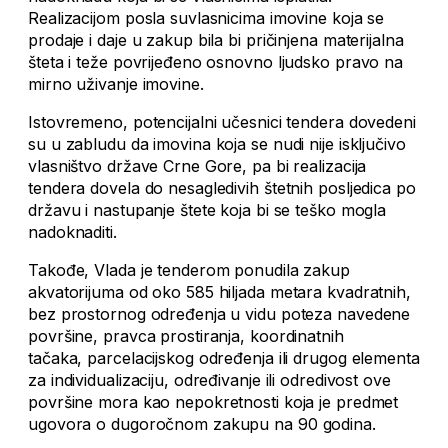
Realizacijom posla suvlasnicima imovine koja se
prodaje i daje u zakup bila bi pričinjena materijalna
šteta i teže povrijeđeno osnovno ljudsko pravo na
mirno uživanje imovine.
Istovremeno, potencijalni učesnici tendera dovedeni
su u zabludu da imovina koja se nudi nije isključivo
vlasništvo države Crne Gore, pa bi realizacija
tendera dovela do nesagledivih štetnih posljedica po
državu i nastupanje štete koja bi se teško mogla
nadoknaditi.
Takođe, Vlada je tenderom ponudila zakup
akvatorijuma od oko 585 hiljada metara kvadratnih,
bez prostornog određenja u vidu poteza navedene
površine, pravca prostiranja, koordinatnih
tačaka, parcelacijskog određenja ili drugog elementa
za individualizaciju, određivanje ili odredivost ove
površine mora kao nepokretnosti koja je predmet
ugovora o dugoročnom zakupu na 90 godina.