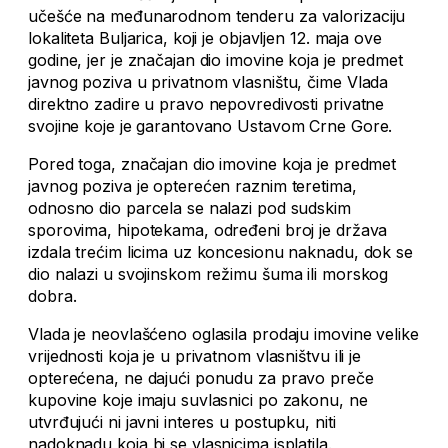
učešće na međunarodnom tenderu za valorizaciju
lokaliteta Buljarica, koji je objavljen 12. maja ove
godine, jer je značajan dio imovine koja je predmet
javnog poziva u privatnom vlasništu, čime Vlada
direktno zadire u pravo nepovredivosti privatne
svojine koje je garantovano Ustavom Crne Gore.
Pored toga, značajan dio imovine koja je predmet
javnog poziva je opterećen raznim teretima,
odnosno dio parcela se nalazi pod sudskim
sporovima, hipotekama, određeni broj je država
izdala trećim licima uz koncesionu naknadu, dok se
dio nalazi u svojinskom režimu šuma ili morskog
dobra.
Vlada je neovlašćeno oglasila prodaju imovine velike
vrijednosti koja je u privatnom vlasništvu ili je
opterećena, ne dajući ponudu za pravo preče
kupovine koje imaju suvlasnici po zakonu, ne
utvrđujući ni javni interes u postupku, niti
nadoknadu koja bi se vlasnicima isplatila.