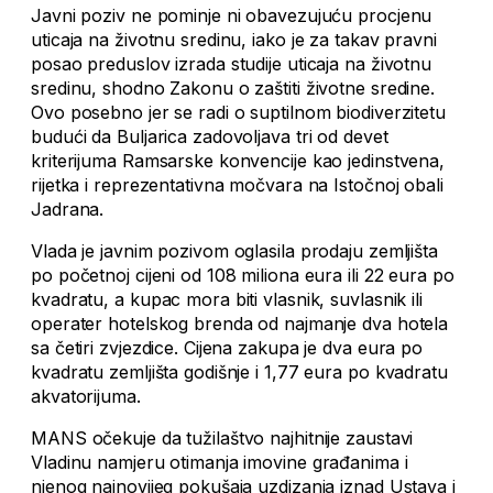
Javni poziv ne pominje ni obavezujuću procjenu
uticaja na životnu sredinu, iako je za takav pravni
posao preduslov izrada studije uticaja na životnu
sredinu, shodno Zakonu o zaštiti životne sredine.
Ovo posebno jer se radi o suptilnom biodiverzitetu
budući da Buljarica zadovoljava tri od devet
kriterijuma Ramsarske konvencije kao jedinstvena,
rijetka i reprezentativna močvara na Istočnoj obali
Jadrana.
Vlada je javnim pozivom oglasila prodaju zemljišta
po početnoj cijeni od 108 miliona eura ili 22 eura po
kvadratu, a kupac mora biti vlasnik, suvlasnik ili
operater hotelskog brenda od najmanje dva hotela
sa četiri zvjezdice. Cijena zakupa je dva eura po
kvadratu zemljišta godišnje i 1,77 eura po kvadratu
akvatorijuma.
MANS očekuje da tužilaštvo najhitnije zaustavi
Vladinu namjeru otimanja imovine građanima i
njenog najnovijeg pokušaja uzdizanja iznad Ustava i