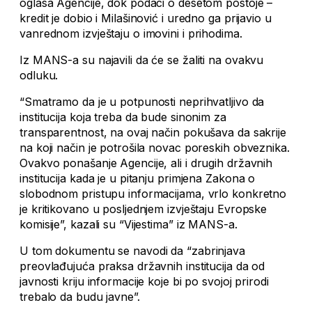
oglasa Agencije, dok podaci o desetom postoje –
kredit je dobio i Milašinović i uredno ga prijavio u
vanrednom izvještaju o imovini i prihodima.
Iz MANS-a su najavili da će se žaliti na ovakvu
odluku.
“Smatramo da je u potpunosti neprihvatljivo da
institucija koja treba da bude sinonim za
transparentnost, na ovaj način pokušava da sakrije
na koji način je potrošila novac poreskih obveznika.
Ovakvo ponašanje Agencije, ali i drugih državnih
institucija kada je u pitanju primjena Zakona o
slobodnom pristupu informacijama, vrlo konkretno
je kritikovano u posljednjem izvještaju Evropske
komisije”, kazali su “Vijestima” iz MANS-a.
U tom dokumentu se navodi da “zabrinjava
preovlađujuća praksa državnih institucija da od
javnosti kriju informacije koje bi po svojoj prirodi
trebalo da budu javne”.