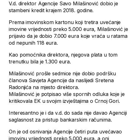
V.d. direktor Agencije Savo Milašinović dobio je
stambeni kredit krajem 2018. godine.
Prema imovinskom kartonu koji tretira uvećanje
imovine vrijednosti preko 5.000 eura, Milašinović je
prijavio da je dobio 7.000 eura koje vraća u ratama
od nepunih 118 eura.
Kao pomoćnika direktora, njegova plata u tom
trenutku bila je 1.300 eura.
Milašinović prošle sedmice nije dobio podršku
članova Savjeta Agencije da naslijedi Sretena
Radonjića na mjesto direktora.
Milašinović je potpisao više spornih odluka koje je
kritikovala EK u svojim izvještajima o Crnoj Gori.
Interesantno je i da v.d. do sada nije davao Agenciji
saglasnost za pristup bankarskim računima.
On je od osnivanja Agencije četiri puta uvećavao
imovinu vrijednosti preko 5.000 eura, a oni