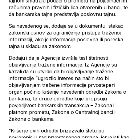
tajnom smatraju podaci o prometu na pojedinačnim
računima pravnih i fizičkih lica otvorenih u banci, te
da bankarska tajna predstavlja poslovnu tajnu.
Sa navedenog se, dodaje se u dokumentu, stekao
zakonski osnov za ograničenje pristupa traženoj
informaciji, ako je informacija poslovna ili poreska
tajna u skladu sa zakonom.
Dodaju i da je Agencija izvršila test štetnosti
objavljivanja tražene informacije. Iz Agencije su
kazali da su utvrdili da bi objavljivanje tražene
informacije “ugrozilo interes na način što bi
objavljivanjem tražene informacije prvostepeni
organ počinio kršenje navedenih odredbi Zakona o
bankama, te druge odredbe koje propisuju
povjerljivost bankarskih transakcija – Zakona i
platnom prometu, Zakona o Centralnoj banci i
Zakona o bankama.
“Kršenje ovih odredbi bi izazvalo štetu po
povjerenje u rad prvostepenog organa, jer je isti kao