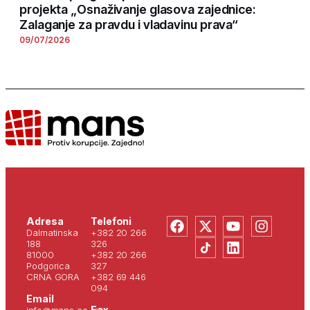
projekta „Osnaživanje glasova zajednice:
Zalaganje za pravdu i vladavinu prava“
09/07/2026
Adresa
Telefoni
Dalmatinska
+382 20 266
188
326
81000
+382 20 266
Podgorica
327
CRNA GORA
+382 69 446
094
Email
Fax
info@mans.co.me