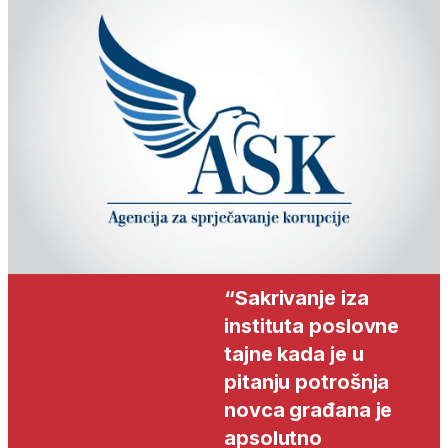
“Sakrivanje iza
instituta poslovne
tajne kada je u
pitanju potrošnja
novca građana je
apsolutno