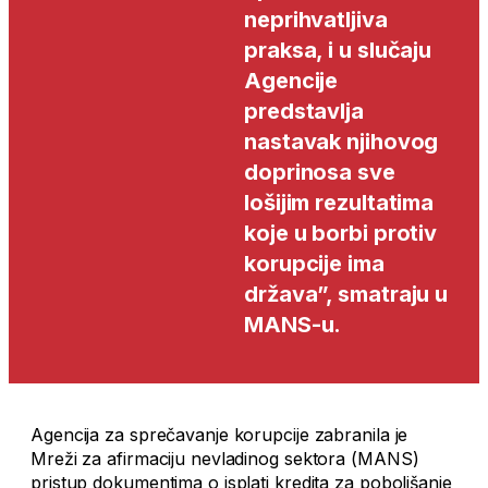
neprihvatljiva
praksa, i u slučaju
Agencije
predstavlja
nastavak njihovog
doprinosa sve
lošijim rezultatima
koje u borbi protiv
korupcije ima
država”, smatraju u
MANS-u.
Agencija za sprečavanje korupcije zabranila je
Mreži za afirmaciju nevladinog sektora (MANS)
pristup dokumentima o isplati kredita za poboljšanje