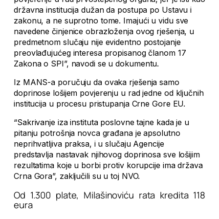
državna institucija dužan da postupa po Ustavu i
zakonu, a ne suprotno tome. Imajući u vidu sve
navedene činjenice obrazloženja ovog rješenja, u
predmetnom slučaju nije evidentno postojanje
preovlađujućeg interesa propisanog članom 17
Zakona o SPI”, navodi se u dokumentu.
Iz MANS-a poručuju da ovaka rješenja samo
doprinose lošijem povjerenju u rad jedne od ključnih
institucija u procesu pristupanja Crne Gore EU.
“Sakrivanje iza instituta poslovne tajne kada je u
pitanju potrošnja novca građana je apsolutno
neprihvatljiva praksa, i u slučaju Agencije
predstavlja nastavak njihovog doprinosa sve lošijim
rezultatima koje u borbi protiv korupcije ima država
Crna Gora”, zaključili su u toj NVO.
Od 1.300 plate, Milašinoviću rata kredita 118
eura