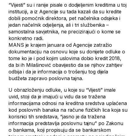
“Vijesti” su i ranije pisale o dodjeljenim kreditima u toj
instituciji, a iz Agencije su tada kazali da su kredite
dobili pomoćnik direktora, pet načelnika odsjeka i
jedan načelnik odjeljenja, ali i tri službenika –
samostalna savjetnika, ne precizirajući o kome se
konkretno radi.
MANS je krajem januara od Agencije zatražio
dokumentaciju na osnovu koje su donijete odluke o
tome ko je i pod kojim uslovima dobio kredit 2018,
da bi ih Milašinović obavijestio da se njihov zahtjev
odbija i da je informacija o trošenju tog dijela
budžeta zapravo poslovna tajna.
U obrazloženju odluke, u koje su “Vijesti” imale
uvid, stoji da je imajući u vidu da se tražena
informacijama odnosi na kreditna sredstva uplaćena
kod poslovnih banaka na račune fizičkih lica koja su
korisnici tih sredstava, “jasno je da tražena
informacija predstavlja poslovnu tajnu” po Zakonu
o bankama, koji propisuju da se bankarskom