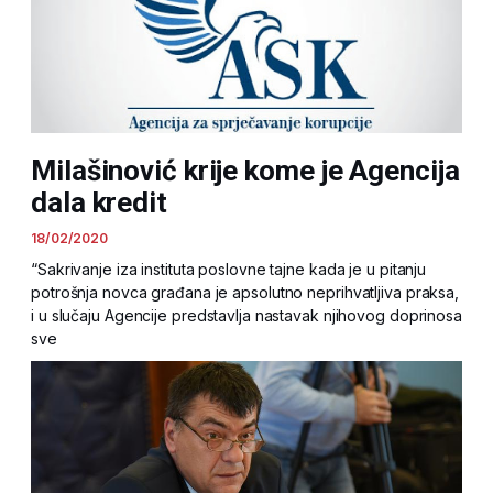
Milašinović krije kome je Agencija
dala kredit
18/02/2020
“Sakrivanje iza instituta poslovne tajne kada je u pitanju
potrošnja novca građana je apsolutno neprihvatljiva praksa,
i u slučaju Agencije predstavlja nastavak njihovog doprinosa
sve