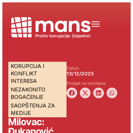
KORUPCIJA I
Datum:
KONFLIKT
13/12/2025
INTERESA
Podijeli na mrežama:
NEZAKONITO
BOGAĆENJE
SAOPŠTENJA ZA
MEDIJE
Milovac:
Đukanović