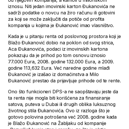
od njegovih kompanija, a kamoli u milionskom
iznosu. Niti jedan imovinski karton Đukanovića ne
sadrži podatke o novcu na žiro računu ili gotovini
za koji se može zaključiti da potiče od profita
kompanija u kojima je Đukanović imao vlasništvo.
Kada je u pitanju renta od poslovnog prostora koji je
Blažo Đukanović dobio na poklon od svog strica,
Aca Đukanovića, podaci iz imovinskih kartona
pokazuju da je prihod po tom osnovu iznosio
77.000 Eura, 2008. godine 132.000 Eura, a 2009.
godine 113,632 Eura. Već naredne godine mlađi
Đukanović je izašao iz domaćinstva a Milo
Đukanović prestao da prijavljuje prihode od te rente.
Ono što funkcioneri DPS-a ne saopštavaju jeste da
ta renta nije mogla biti korišćena za finansiranje
satova, puteva u Dubai ili drugih oblika luksuznog
životnog stila Đukanovića. Ovo iz razloga što je
gotovo polovina potrošena već 2008. godine kada
je Blažo Đukanović na Žabljaku od kompanije