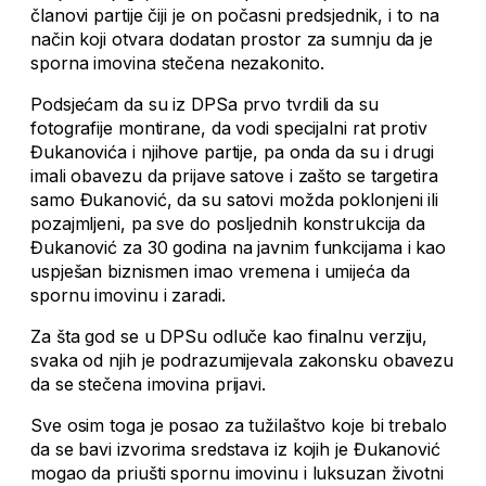
članovi partije čiji je on počasni predsjednik, i to na
način koji otvara dodatan prostor za sumnju da je
sporna imovina stečena nezakonito.
Podsjećam da su iz DPSa prvo tvrdili da su
fotografije montirane, da vodi specijalni rat protiv
Đukanovića i njihove partije, pa onda da su i drugi
imali obavezu da prijave satove i zašto se targetira
samo Đukanović, da su satovi možda poklonjeni ili
pozajmljeni, pa sve do posljednih konstrukcija da
Đukanović za 30 godina na javnim funkcijama i kao
uspješan biznismen imao vremena i umijeća da
spornu imovinu i zaradi.
Za šta god se u DPSu odluče kao finalnu verziju,
svaka od njih je podrazumijevala zakonsku obavezu
da se stečena imovina prijavi.
Sve osim toga je posao za tužilaštvo koje bi trebalo
da se bavi izvorima sredstava iz kojih je Đukanović
mogao da priušti spornu imovinu i luksuzan životni