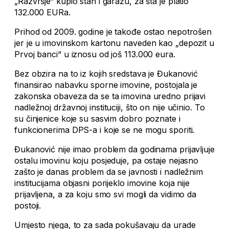
„Razvršje“ kupio stan i garažu, za šta je platio
132.000 EURa.
Prihod od 2009. godine je takođe ostao nepotrošen
jer je u imovinskom kartonu naveden kao „depozit u
Prvoj banci“ u iznosu od još 113.000 eura.
Bez obzira na to iz kojih sredstava je Đukanović
finansirao nabavku sporne imovine, postojala je
zakonska obaveza da se ta imovina uredno prijavi
nadležnoj državnoj instituciji, što on nije učinio. To
su činjenice koje su sasvim dobro poznate i
funkcionerima DPS-a i koje se ne mogu sporiti.
Đukanović nije imao problem da godinama prijavljuje
ostalu imovinu koju posjeduje, pa ostaje nejasno
zašto je danas problem da se javnosti i nadležnim
institucijama objasni porijeklo imovine koja nije
prijavljena, a za koju smo svi mogli da vidimo da
postoji.
Umjesto njega, to za sada pokušavaju da urade