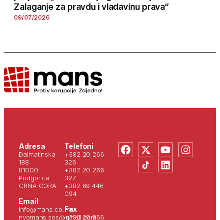
Zalaganje za pravdu i vladavinu prava“
09/07/2026
Adresa
Telefoni
Dalmatinska
+382 20 266
188
326
81000
+382 20 266
Podgorica
327
CRNA GORA
+382 69 446
094
Email
Fax
info@mans.co.me
nvomans.sos@gmail.com
+382 20 266