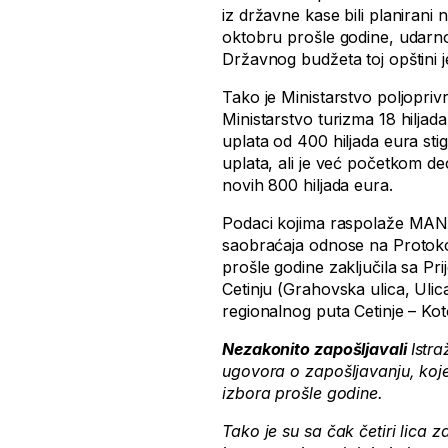
iz državne kase bili planirani
oktobru prošle godine, udarn
Državnog budžeta toj opštini j
Tako je Ministarstvo poljopriv
Ministarstvo turizma 18 hiljada
uplata od 400 hiljada eura sti
uplata, ali je već početkom de
novih 800 hiljada eura.
Podaci kojima raspolaže MANS
saobraćaja odnose na Protokol 
prošle godine zaključila sa Pr
Cetinju (Grahovska ulica, Ulic
regionalnog puta Cetinje – Kot
Nezakonito zapošljavali
Istr
ugovora o zapošljavanju, koje
izbora prošle godine.
Tako je su sa čak četiri lica 