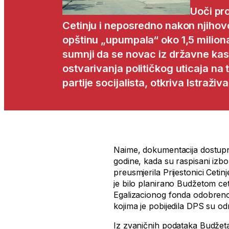
Uoči pro
Cetinju i neposredno nakon njihovo
opštinu „upumpala“ oko 1,5 milion
sumnji da se novac iz državne kas
ostvarivanja političkog uticaja na
partije socijalista, otkriva Istraž
Naime, dokumentacija dostup
godine, kada su raspisani izbo
preusmjerila Prijestonici Cetin
je bilo planirano Budžetom ce
Egalizacionog fonda odobreno 
kojima je pobijedila DPS su o
Iz zvaničnih podataka Budžeta 