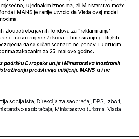
ta mjesečno, u jednakim iznosima, ali Ministarstvo može
fonda i MANS je ranije utvrdio da Vlada ovaj model
riodima.
tih zloupotreba javnih fondova za “reklamiranje”
 da se donesu izmjene Zakona o finansiranju političkih
bezbijedila da se sličan scenario ne ponovi i u drugim
borima zakazanim za 25. maj ove godine.
z podršku Evropske unije i Ministarstva inostranih
istraživanja predstavlja mišljenje MANS-a i ne
ja socijalista
,
Direkcija za saobraćaj
,
DPS
,
Izbori
,
nistarstvo saobraćaja
,
Ministarstvo turizma
,
Vlada