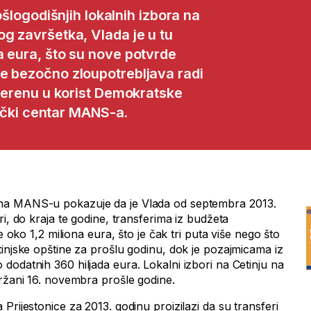
šlogodišnjih lokalnih izbora na
g završetka, Vlada je u tu
a eura, što su nove potvrde
e bezočno zloupotrebljava radi
 terenu u korist Demokratske
ivački centar MANS-a.
na MANS-u pokazuje da je Vlada od septembra 2013.
ri, do kraja te godine, transferima iz budžeta
je oko 1,2 miliona eura, što je čak tri puta više nego što
tinjske opštine za prošlu godinu, dok je pozajmicama iz
dodatnih 360 hiljada eura. Lokalni izbori na Cetinju na
držani 16. novembra prošle godine.
Prijestonice za 2013. godinu proizilazi da su transferi