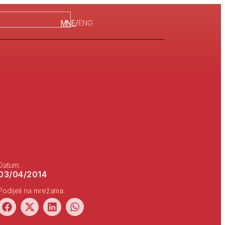
/
MNE
ENG
Datum:
03/04/2014
Podijeli na mrežama: