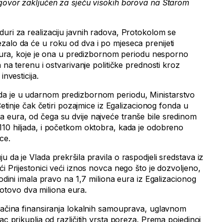
ugovor zaključen za sječu visokih borova na Starom
duri za realizaciju javnih radova, Protokolom se
zalo da će u roku od dva i po mjeseca prenijeti
a eura, koje je ona u predizbornom periodu nesporno
a na terenu i ostvarivanje političke prednosti kroz
investicija.
da je u udarnom predizbornom periodu, Ministarstvo
 Cetinje čak četiri pozajmice iz Egalizacionog fonda u
 eura, od čega su dvije najveće tranše bile sredinom
110 hiljada, i početkom oktobra, kada je odobreno
ce.
u da je Vlada prekršila pravila o raspodjeli sredstava iz
ći Prijestonici veći iznos novca nego što je dozvoljeno,
godini imala pravo na 1,7 miliona eura iz Egalizacionog
a gotovo dva miliona eura.
 načina finansiranja lokalnih samouprava, uglavnom
ac prikuplja od različitih vrsta poreza. Prema pojedinoj