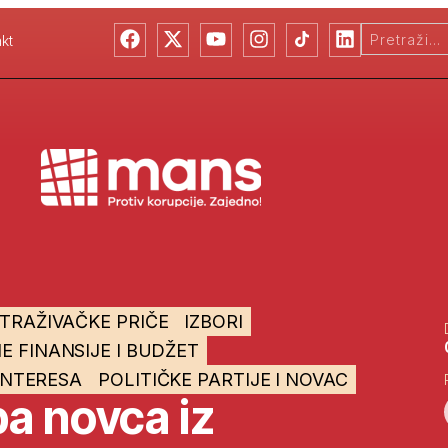
kt
STRAŽIVAČKE PRIČE
IZBORI
E FINANSIJE I BUDŽET
INTERESA
POLITIČKE PARTIJE I NOVAC
a novca iz