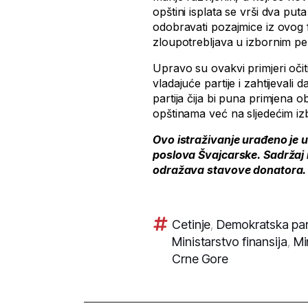
opštini isplata se vrši dva pu
odobravati pozajmice iz ovog 
zloupotrebljava u izbornim pe
Upravo su ovakvi primjeri oči
vladajuće partije i zahtijevali
partija čija bi puna primjena o
opštinama već na sljedećim iz
Ovo istraživanje urađeno je u
poslova Švajcarske. Sadržaj 
odražava stavove donatora.
Cetinje
,
Demokratska parti
Ministarstvo finansija
,
Mi
Crne Gore