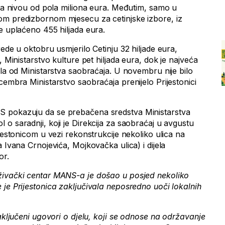
 na nivou od pola miliona eura. Međutim, samo u
om predizbornom mjesecu za cetinjske izbore, iz
e uplaćeno 455 hiljada eura.
rede u oktobru usmjerilo Cetinju 32 hiljade eura,
, Ministarstvo kulture pet hiljada eura, dok je najveća
gla od Ministarstva saobraćaja. U novembru nije bilo
cembra Ministarstvo saobraćaja prenijelo Prijestonici
 pokazuju da se prebačena sredstva Ministarstva
o saradnji, koji je Direkcija za saobraćaj u avgustu
ijestonicom u vezi rekonstrukcije nekoliko ulica na
a Ivana Crnojevića, Mojkovačka ulica) i dijela
or.
aživački centar MANS-a je došao u posjed nekoliko
 je Prijestonica zaključivala neposredno uoči lokalnih
zaključeni ugovori o djelu, koji se odnose na održavanje