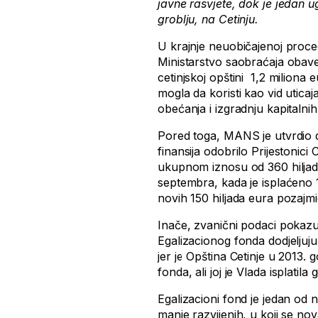
javne rasvjete, dok je jedan 
groblju, na Cetinju.
U krajnje neuobičajenoj proce
Ministarstvo saobraćaja obave
cetinjskoj opštini 1,2 milion
mogla da koristi kao vid uticaj
obećanja i izgradnju kapitalnih 
Pored toga, MANS je utvrdio 
finansija odobrilo Prijestonici
ukupnom iznosu od 360 hiljada
septembra, kada je isplaćeno 
novih 150 hiljada eura pozajmi
Inače, zvanični podaci pokazuj
Egalizacionog fonda dodjeljuju
jer je Opština Cetinje u 2013. 
fonda, ali joj je Vlada isplatil
Egalizacioni fond je jedan od
manje razvijenih, u koji se nov