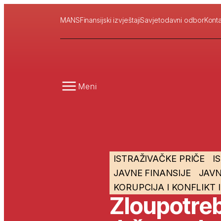
MANS
Finansijski izvještaji
Savjetodavni odbor
Konta
Meni
ISTRAŽIVAČKE PRIČE
I
JAVNE FINANSIJE
JAVN
KORUPCIJA I KONFLIKT 
Zloupotreb