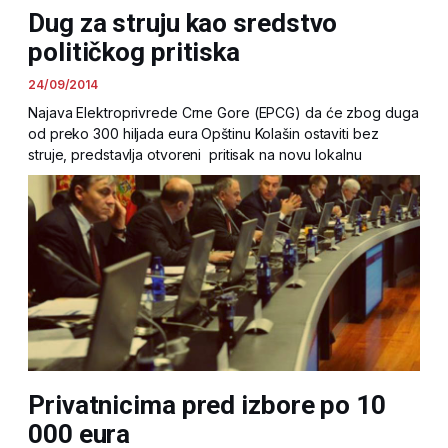
Dug za struju kao sredstvo
političkog pritiska
24/09/2014
Najava Elektroprivrede Crne Gore (EPCG) da će zbog duga
od preko 300 hiljada eura Opštinu Kolašin ostaviti bez
struje, predstavlja otvoreni pritisak na novu lokalnu
Privatnicima pred izbore po 10
000 eura