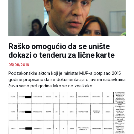
Raško omogućio da se unište
dokazi o tenderu za lične karte
05/09/2016
Podzakonskim aktom koji je ministar MUP-a potpisao 2015.
godine propisano da se dokumentacija o javnim nabavkama
čuva samo pet godina Iako se ne zna kako