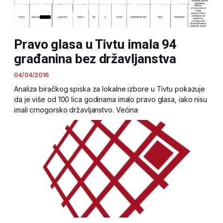
Pravo glasa u Tivtu imala 94
građanina bez državljanstva
04/04/2016
Analiza biračkog spiska za lokalne izbore u Tivtu pokazuje
da je više od 100 lica godinama imalo pravo glasa, iako nisu
imali crnogorsko državljanstvo. Većina