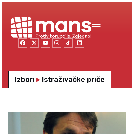
Izbori
▸
Istraživačke priče