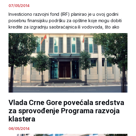
07/05/2014
Investiciono razvojni fond (IRF) planirao je u ovoj godini
posebnu finansijsku podršku za opštine koje mogu dobiti
kredite za izgradnju saobraćajnica ili vodovoda, što ako
Vlada Crne Gore povećala sredstva
za sprovođenje Programa razvoja
klastera
06/05/2014