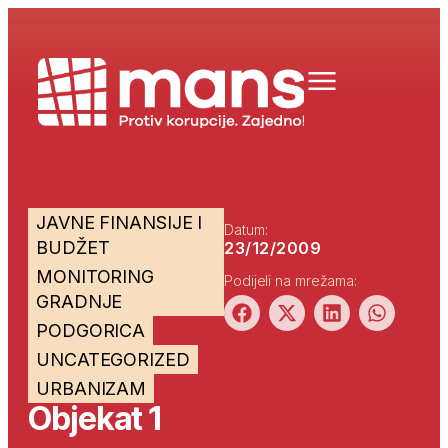
JAVNE FINANSIJE I
Datum:
BUDŽET
23/12/2009
MONITORING
Podijeli na mrežama:
GRADNJE
PODGORICA
UNCATEGORIZED
URBANIZAM
Objekat 1