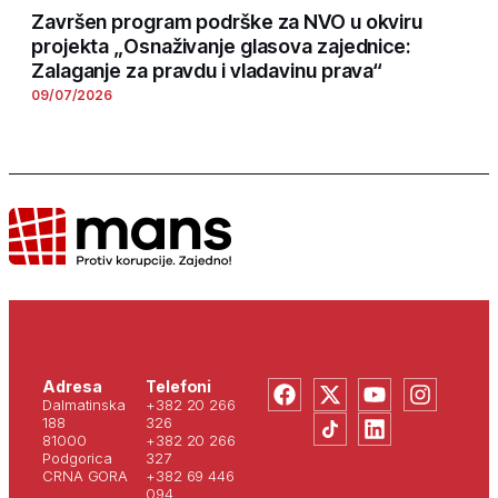
Završen program podrške za NVO u okviru
projekta „Osnaživanje glasova zajednice:
Zalaganje za pravdu i vladavinu prava“
09/07/2026
Adresa
Telefoni
Dalmatinska
+382 20 266
188
326
81000
+382 20 266
Podgorica
327
CRNA GORA
+382 69 446
094