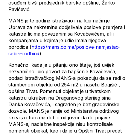
osuđeni bivši predsjednik barske opštine, Žarko
Pavićević.
MANS je te godine istraživao i na koji način je
Uprava za nekretnine dodjelivala poslove premjera i
katastra licima povezanim sa Kovačevićem, ali i
kompanijama u kojima je udio imala njegova
porodica (
https://mans.co.me/poslove-namjestao-
sebi-i-rodbini/
).
Konačno, kada je u pitanju ono šta je, još uvijek
nezvanično, bio povod za hapšenje Kovačevića,
podaci Istraživačkog MANS-a pokazuju da se radi o
stambenom objektu od 254 m2 u naselju Bogišići ,
opština Tivat. Pomenuti objekat je u tivatskom
katastru uknjižen na Draganovog starijeg sina,
Danka Kovačevića, i sagrađen je bez građevinske
dozvole. MANS je ranije od Ministarstva održivog
razvoja i turizma dobio odgovor da do prijave
MANS-a, nadležne inspekcije nisu kontrolisale
pomenuti objekat, kao i da je u Opštini Tivat predat