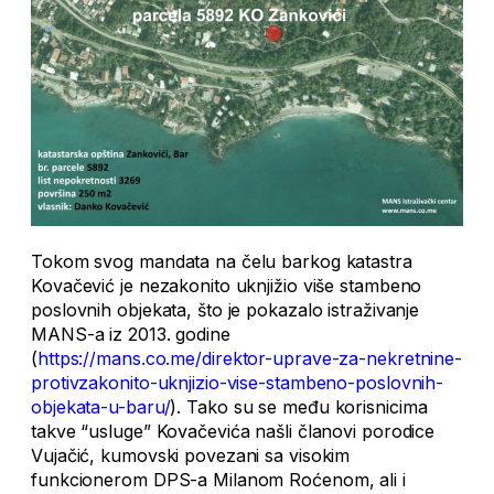
Tokom svog mandata na čelu barkog katastra
Kovačević je nezakonito uknjižio više stambeno
poslovnih objekata, što je pokazalo istraživanje
MANS-a iz 2013. godine
(
https://mans.co.me/direktor-uprave-za-nekretnine-
protivzakonito-uknjizio-vise-stambeno-poslovnih-
objekata-u-baru/
). Tako su se među korisnicima
takve “usluge” Kovačevića našli članovi porodice
Vujačić, kumovski povezani sa visokim
funkcionerom DPS-a Milanom Roćenom, ali i