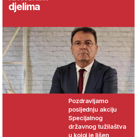
djelima
Pozdravljamo
posljednju akciju
Specijalnog
državnog tužilaštva
u kojoj je lišen