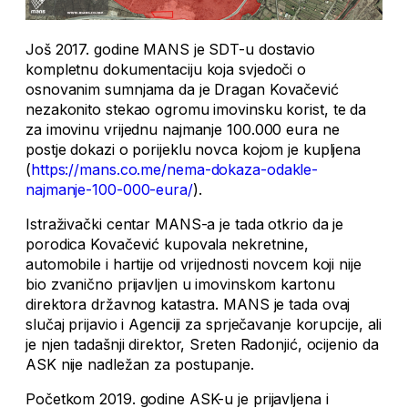
Još 2017. godine MANS je SDT-u dostavio
kompletnu dokumentaciju koja svjedoči o
osnovanim sumnjama da je Dragan Kovačević
nezakonito stekao ogromu imovinsku korist, te da
za imovinu vrijednu najmanje 100.000 eura ne
postje dokazi o porijeklu novca kojom je kupljena
(
https://mans.co.me/nema-dokaza-odakle-
najmanje-100-000-eura/
).
Istraživački centar MANS-a je tada otkrio da je
porodica Kovačević kupovala nekretnine,
automobile i hartije od vrijednosti novcem koji nije
bio zvanično prijavljen u imovinskom kartonu
direktora državnog katastra. MANS je tada ovaj
slučaj prijavio i Agenciji za sprječavanje korupcije, ali
je njen tadašnji direktor, Sreten Radonjić, ocijenio da
ASK nije nadležan za postupanje.
Početkom 2019. godine ASK-u je prijavljena i