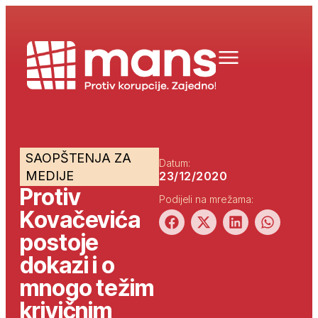
SAOPŠTENJA ZA
Datum:
MEDIJE
23/12/2020
Protiv
Podijeli na mrežama:
Kovačevića
postoje
dokazi i o
mnogo težim
krivičnim