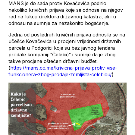
MANS je do sada protiv Kovačevića podnio
nekoliko krivičnih prijava koje se odnose na njegov
rad na fukciji direktora državnog katastra, ali i u
odnosu na sumnje za nezakonito bogaćenje.
Jedna od posljednjih krivičnih prijava odnosila se na
učešće Kovačevića u procjeni vrijednosti državnih
parcela u Podgorici koje su bez javnog tendera
prodate kompaniji “Čelebić” i sumnje da je zbog
takve procjene oštećen državni budžet.
(
https://mans.co.me/krivicna-prijava-protiv-vise-
funkcionera-zbog-prodaje-zemljista-celebicu/
)