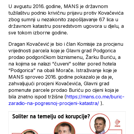
U avgustu 2016. godine, MANS je državnom
tužilaštvu podnio krivičnu prijavu protiv Kovačevića
zbog sumnji u nezakonito zapošljavanje 67 lica u
državnom katastru posredstvom ugovora u djelu, a
sve tokom izborne godine.
Dragan Kovačević je bio i član Komisije za procjenu
vrijednosti parcela koje je Glavni grad Podgorica
prodao podgoričkom biznismenu, Žarku Buriću, a
na kojima se nalazi “čuveni” soliter pored hotela
“Podgorica” na obali Morače. Istraživanje koje je
MANS sproveo 2016. godine pokazalo je da je,
zahvaljujući procjeni Kovačevića, Glavni grad
pomenute parcele prodao Buriću po cijeni koja je
bila znatno ispod tržišne (
https://mans.co.me/buric-
zaradio-na-pogresnoj-procjeni-katastra/
).