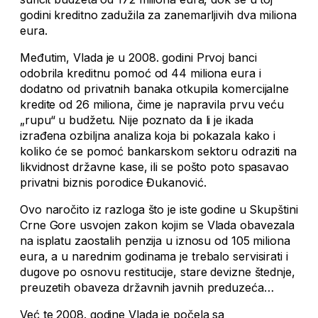
godini kreditno zadužila za zanemarljivih dva miliona
eura.
Međutim, Vlada je u 2008. godini Prvoj banci
odobrila kreditnu pomoć od 44 miliona eura i
dodatno od privatnih banaka otkupila komercijalne
kredite od 26 miliona, čime je napravila prvu veću
„rupu“ u budžetu. Nije poznato da li je ikada
izrađena ozbiljna analiza koja bi pokazala kako i
koliko će se pomoć bankarskom sektoru odraziti na
likvidnost državne kase, ili se pošto poto spasavao
privatni biznis porodice Đukanović.
Ovo naročito iz razloga što je iste godine u Skupštini
Crne Gore usvojen zakon kojim se Vlada obavezala
na isplatu zaostalih penzija u iznosu od 105 miliona
eura, a u narednim godinama je trebalo servisirati i
dugove po osnovu restitucije, stare devizne štednje,
preuzetih obaveza državnih javnih preduzeća…
Već te 2008. godine Vlada je počela sa