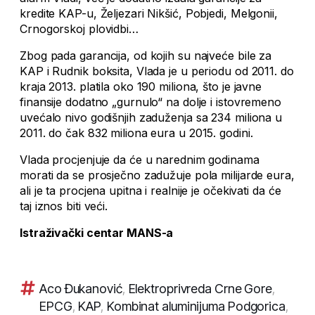
kredite KAP-u, Željezari Nikšić, Pobjedi, Melgonii,
Crnogorskoj plovidbi…
Zbog pada garancija, od kojih su najveće bile za
KAP i Rudnik boksita, Vlada je u periodu od 2011. do
kraja 2013. platila oko 190 miliona, što je javne
finansije dodatno „gurnulo“ na dolje i istovremeno
uvećalo nivo godišnjih zaduženja sa 234 miliona u
2011. do čak 832 miliona eura u 2015. godini.
Vlada procjenjuje da će u narednim godinama
morati da se prosječno zadužuje pola milijarde eura,
ali je ta procjena upitna i realnije je očekivati da će
taj iznos biti veći.
Istraživački centar MANS-a
Aco Đukanović
,
Elektroprivreda Crne Gore
,
EPCG
,
KAP
,
Kombinat aluminijuma Podgorica
,