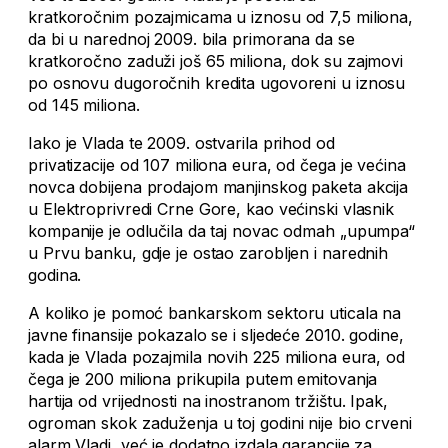
kratkoročnim pozajmicama u iznosu od 7,5 miliona,
da bi u narednoj 2009. bila primorana da se
kratkoročno zaduži još 65 miliona, dok su zajmovi
po osnovu dugoročnih kredita ugovoreni u iznosu
od 145 miliona.
Iako je Vlada te 2009. ostvarila prihod od
privatizacije od 107 miliona eura, od čega je većina
novca dobijena prodajom manjinskog paketa akcija
u Elektroprivredi Crne Gore, kao većinski vlasnik
kompanije je odlučila da taj novac odmah „upumpa“
u Prvu banku, gdje je ostao zarobljen i narednih
godina.
A koliko je pomoć bankarskom sektoru uticala na
javne finansije pokazalo se i sljedeće 2010. godine,
kada je Vlada pozajmila novih 225 miliona eura, od
čega je 200 miliona prikupila putem emitovanja
hartija od vrijednosti na inostranom tržištu. Ipak,
ogroman skok zaduženja u toj godini nije bio crveni
alarm Vladi, već je dodatno izdala garancije za