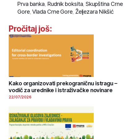
Prva banka
,
Rudnik boksita
,
Skupština Crne
Gore
,
Vlada Crne Gore
,
Željezara Nikšić
Pročitaj još:
Kako organizovati prekograničnu istragu –
vodič za urednike i istraživačke novinare
22/07/2026