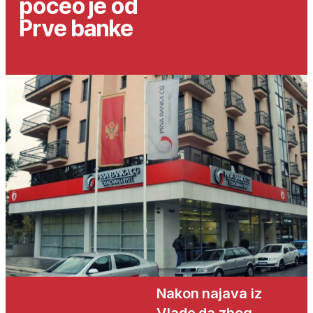
poceo je od
Prve banke
Nakon najava iz
Vlade da zbog