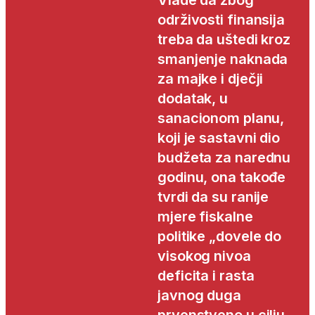
održivosti finansija
treba da uštedi kroz
smanjenje naknada
za majke i dječji
dodatak, u
sanacionom planu,
koji je sastavni dio
budžeta za narednu
godinu, ona takođe
tvrdi da su ranije
mjere fiskalne
politike „dovele do
visokog nivoa
deficita i rasta
javnog duga
prvenstveno u cilju