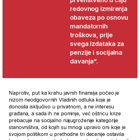
redovnog izmirenja
obaveza po osnovu
mandatornih
troškova, prije
svega izdataka za
penzije i socijalna
davanja“.
Naprotiv, put ka krahu javnih finansija počeo je
nizom neodgovornih Vladinih odluka koje je
donosila isključivo u privatnom, a ne interesu
građana, a sada ih ne pominje, već oštricu krize
prebacuje na socijalno najugroženije kategorije
stanovništva, od kojih su mnogi upravo oni koje je
svojom politikom u prethodne tri decenije ostavila