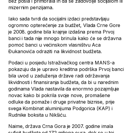
bez posla i primorala ih da se zadovolje socijalom ili
mizernim penzijama.
Iako sada tvrdi da socijalni izdaci predstavljaju
ogromno opterećenje za budžet, Vlada Crne Gore
je 2008. godine bila krajnje izdašna prema Prvoj
banci i tada nije mnogo brinula kako će se državna
pomoć banci u većinskom vlasništvu Aca
Đukanovića odraziti na likvidnost budžeta.
Podaci u posjedu Istraživačkog centra MANS-a
pokazuju da je upravo kreditna podrška Prvoj banci
bila uvod u zaduženja države radi održavanja
likvidnosti i finansiranja budžeta, da bi u narednim
godinama Vlada nastavila da enormno pozajmljuje
novac kako bi pokrila svoje nove, promašene
odluke da pomaže i druge privatne biznise, prije
svega Kombinat aluminijuma Podgorica (KAP) i
Rudnike boksita u Nikšiću.
Naime, država Crna Gora je 2007. godine imala
suficit budžeta od 172 miliona eura, dok se u toj