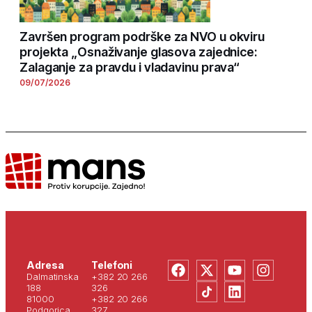
Završen program podrške za NVO u okviru
projekta „Osnaživanje glasova zajednice:
Zalaganje za pravdu i vladavinu prava“
09/07/2026
Adresa
Telefoni
Dalmatinska
+382 20 266
188
326
81000
+382 20 266
Podgorica
327