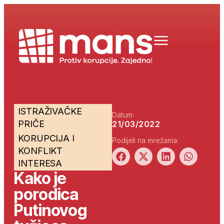
ISTRAŽIVAČKE
Datum:
PRIČE
21/03/2022
KORUPCIJA I
Podijeli na mrežama:
KONFLIKT
INTERESA
Kako je
porodica
Putinovog