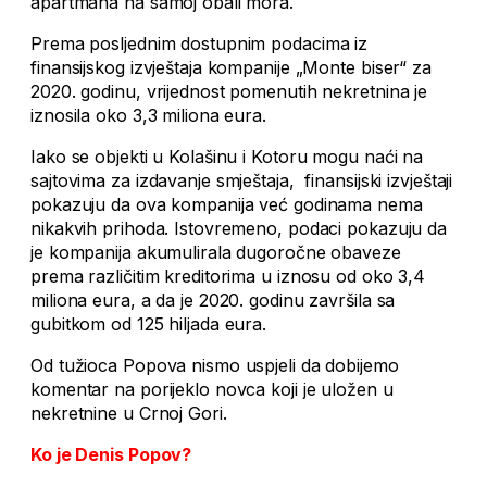
apartmana na samoj obali mora.
Prema posljednim dostupnim podacima iz
finansijskog izvještaja kompanije „Monte biser“ za
2020. godinu, vrijednost pomenutih nekretnina je
iznosila oko 3,3 miliona eura.
Iako se objekti u Kolašinu i Kotoru mogu naći na
sajtovima za izdavanje smještaja, finansijski izvještaji
pokazuju da ova kompanija već godinama nema
nikakvih prihoda. Istovremeno, podaci pokazuju da
je kompanija akumulirala dugoročne obaveze
prema različitim kreditorima u iznosu od oko 3,4
miliona eura, a da je 2020. godinu završila sa
gubitkom od 125 hiljada eura.
Od tužioca Popova nismo uspjeli da dobijemo
komentar na porijeklo novca koji je uložen u
nekretnine u Crnoj Gori.
Ko je Denis Popov?