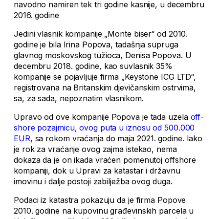
navodno namiren tek tri godine kasnije, u decembru
2016. godine
Jedini vlasnik kompanije „Monte biser“ od 2010.
godine je bila Irina Popova, tadašnja supruga
glavnog moskovskog tužioca, Denisa Popova. U
decembru 2018. godine, kao suvlasnik 35%
kompanije se pojavljuje firma „Keystone ICG LTD“,
registrovana na Britanskim djevičanskim ostrvima,
sa, za sada, nepoznatim vlasnikom.
Upravo od ove kompanije Popova je tada uzela
off-
shore pozajmicu, ovog puta u iznosu od 500.000
EUR
, sa rokom vraćanja do maja 2021. godine. Iako
je rok za vraćanje ovog zajma istekao, nema
dokaza da je on ikada vraćen pomenutoj offshore
kompaniji, dok u Upravi za katastar i državnu
imovinu i dalje postoji zabilježba ovog duga.
Podaci iz katastra pokazuju da je firma Popove
2010. godine na kupovinu građevinskih parcela u