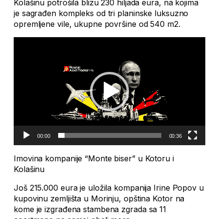
Kolašinu potrošila blizu 230 hiljada eura, na kojima
je sagrađen kompleks od tri planinske luksuzno
opremljene vile, ukupne površine od 540 m2.
Video
Player
00:00
00:36
Imovina kompanije “Monte biser” u Kotoru i
Kolašinu
Još 215.000 eura je uložila kompanija Irine Popov u
kupovinu zemljišta u Morinju, opština Kotor na
kome je izgrađena stambena zgrada sa 11