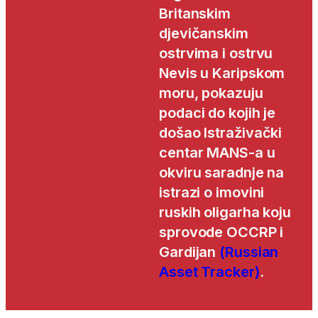
Britanskim
djevičanskim
ostrvima i ostrvu
Nevis u Karipskom
moru, pokazuju
podaci do kojih je
došao Istraživački
centar MANS-a u
okviru saradnje na
istrazi o imovini
ruskih oligarha koju
sprovode OCCRP i
Gardijan
(Russian
Asset Tracker)
.