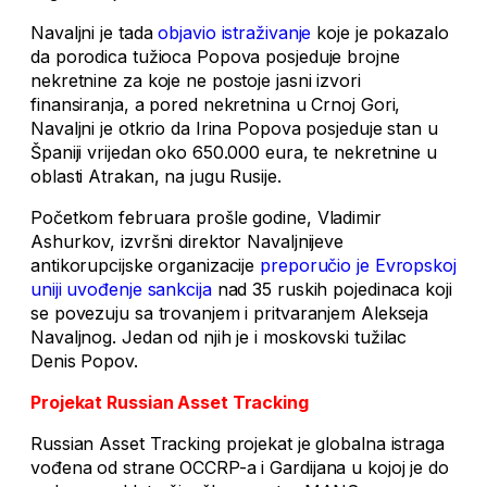
Navaljni je tada
objavio istraživanje
koje je pokazalo
da porodica tužioca Popova posjeduje brojne
nekretnine za koje ne postoje jasni izvori
finansiranja, a pored nekretnina u Crnoj Gori,
Navaljni je otkrio da Irina Popova posjeduje stan u
Španiji vrijedan oko 650.000 eura, te nekretnine u
oblasti Atrakan, na jugu Rusije.
Početkom februara prošle godine, Vladimir
Ashurkov, izvršni direktor Navaljnijeve
antikorupcijske organizacije
preporučio je Evropskoj
uniji uvođenje sankcija
nad 35 ruskih pojedinaca koji
se povezuju sa trovanjem i pritvaranjem Alekseja
Navaljnog. Jedan od njih je i moskovski tužilac
Denis Popov.
Projekat Russian Asset Tracking
Russian Asset Tracking projekat je globalna istraga
vođena od strane OCCRP-a i Gardijana u kojoj je do