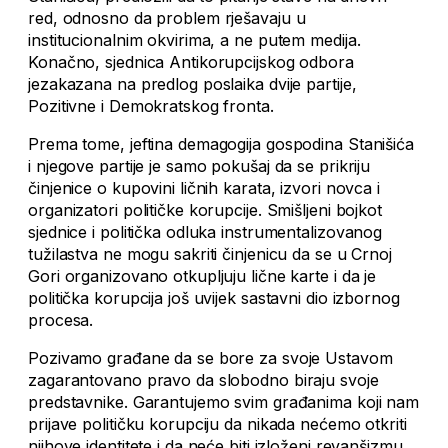
red, odnosno da problem rješavaju u
institucionalnim okvirima, a ne putem medija.
Konačno, sjednica Antikorupcijskog odbora
jezakazana na predlog poslaika dvije partije,
Pozitivne i Demokratskog fronta.
Prema tome, jeftina demagogija gospodina Stanišića
i njegove partije je samo pokušaj da se prikriju
činjenice o kupovini ličnih karata, izvori novca i
organizatori političke korupcije. Smišljeni bojkot
sjednice i politička odluka instrumentalizovanog
tužilastva ne mogu sakriti činjenicu da se u Crnoj
Gori organizovano otkupljuju lične karte i da je
politička korupcija još uvijek sastavni dio izbornog
procesa.
Pozivamo građane da se bore za svoje Ustavom
zagarantovano pravo da slobodno biraju svoje
predstavnike. Garantujemo svim građanima koji nam
prijave političku korupciju da nikada nećemo otkriti
njihove identitete i da neće biti izloženi revanšizmu,