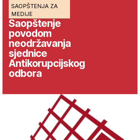
SAOPŠTENJA ZA
MEDIJE
Saopštenje
povodom
neodržavanja
sjednice
Antikorupcijskog
odbora