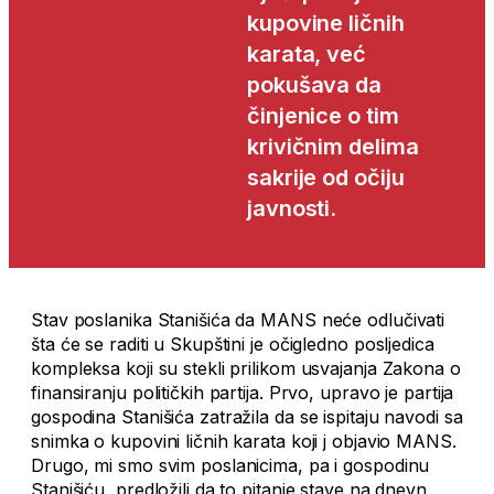
kupovine ličnih
karata, već
pokušava da
činjenice o tim
krivičnim delima
sakrije od očiju
javnosti.
Stav poslanika Stanišića da MANS neće odlučivati
šta će se raditi u Skupštini je očigledno posljedica
kompleksa koji su stekli prilikom usvajanja Zakona o
finansiranju političkih partija. Prvo, upravo je partija
gospodina Stanišića zatražila da se ispitaju navodi sa
snimka o kupovini ličnih karata koji j objavio MANS.
Drugo, mi smo svim poslanicima, pa i gospodinu
Stanišiću, predložili da to pitanje stave na dnevn