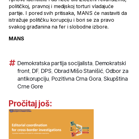
političkoj, pravnoj i medijskoj torturi vladajuće
partije. I pored svih pritisaka, MANS će nastaviti da
istražuje političku korupciju i bori se za pravo
svakog građanina na fer i slobodne izbore.
MANS
Demokratska partija socijalista
,
Demokratski
front
,
DF
,
DPS
,
Obrad Mišo Stanišić
,
Odbor za
antikorupciju
,
Pozitivna Crna Gora
,
Skupština
Crne Gore
Pročitaj još: