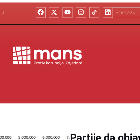
kt
Partije da obja