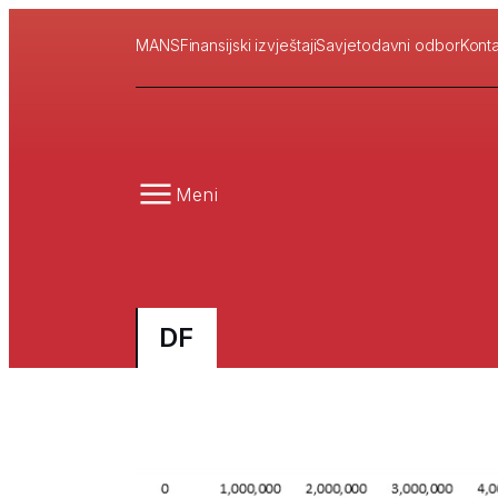
MANS
Finansijski izvještaji
Savjetodavni odbor
Konta
Meni
DF