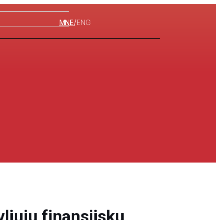
/
MNE
ENG
vljuju finansijsku