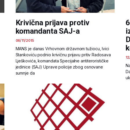
Krivična prijava protiv
6
komandanta SAJ-a
i
D
06/11/2015
k
MANS je danas Vrhovnom državnom tužiocu, Ivici
Stankoviću podnio krivičnu prijavu pritiv Radosava
12
Lješkovića, komandata Specijalne antiterorističke
Na
jedinice (SAJ) Uprave policije zbog osnovane
Da
sumnje da
uk