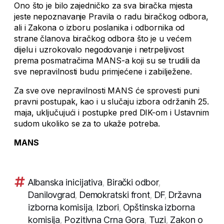
Ono što je bilo zajedničko za sva biračka mjesta
jeste nepoznavanje Pravila o radu biračkog odbora,
ali i Zakona o izboru poslanika i odbornika od
strane članova biračkog odbora što je u većem
dijelu i uzrokovalo negodovanje i netrpeljivost
prema posmatračima MANS-a koji su se trudili da
sve nepravilnosti budu primjećene i zabilježene.
Za sve ove nepravilnosti MANS će sprovesti puni
pravni postupak, kao i u slučaju izbora održanih 25.
maja, uključujući i postupke pred DIK-om i Ustavnim
sudom ukoliko se za to ukaže potreba.
MANS
Albanska inicijativa
,
Birački odbor
,
Danilovgrad
,
Demokratski front
,
DF
,
Državna
izborna komisija
,
Izbori
,
Opštinska izborna
komisija
,
Pozitivna Crna Gora
,
Tuzi
,
Zakon o