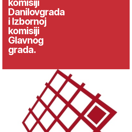
komisiji
Danilovgrada
i Izbornoj
komisiji
Glavnog
grada.