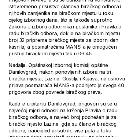
istovremeno prisustvo članova biračkog odbora i
njihovih zamjenika na biračkom mjestu u toku
cijelog izbornog dana, što je takođe suprotno
Zakonu o izboru odbornika i poslanika i Pravila o
radu biračkih odbora, dok je na biračkom mjestu
broj 32 priprema biračkog mjesta za izborni dan
kasnila, a posmatračima MANS-a je omogućen
pristup biračkom mjestu tek u 06:45.
Nadalje, Opštinskoj izbornoj komisiji opštine
Danilovgrad, nakon ponovljenih izbora na tri
biračka mjesta, Lazine, Gostilje i Kujava, na osnovu
prijava posmatrača MANS-a podnijeto je svega 40
prigovora zbog povrede biračkog prava.
Kada je u pitanju Danilovgrad, prigovori su se u
najvećoj mjeri odnosili na kršenja Pravila o radu
biračkog odbora, a najveći broj podnešen je za
biračko mjesto Lazine, gdje su članovi biračkog
odbora, naočigled prisutnih, više puta u toku