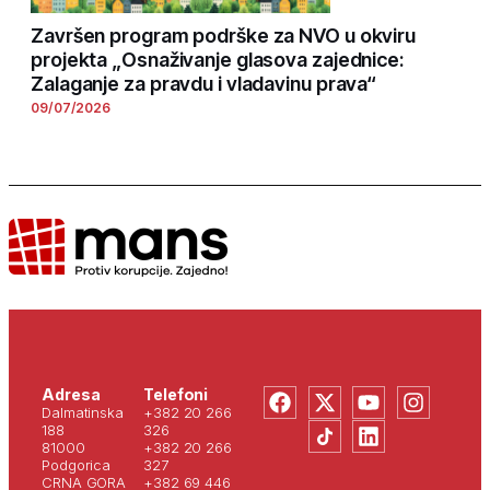
Završen program podrške za NVO u okviru
projekta „Osnaživanje glasova zajednice:
Zalaganje za pravdu i vladavinu prava“
09/07/2026
Adresa
Telefoni
Dalmatinska
+382 20 266
188
326
81000
+382 20 266
Podgorica
327
CRNA GORA
+382 69 446