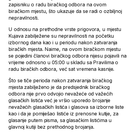
zapisniku o radu biračkog odbora na ovom
biračkom mjestu, što ukazuje da se radi o ozbiljnoj
nepravilnosti.
U odnosu na prethodne vrste prigovora, u mjestu
Kujava zabilježene su nepravilnosti na početku
izbornog dana kao i u periodu nakon zatvaranja
biračkih mjesta. Naime, na ovom biračkom mjestu
se pojedini članovi biračkog odbora nijesu pojavili na
vrijeme odnosno u 05:00 u skladu sa Pravilima o
radu biračkih odbora, već sat vremena kasnije.
Što se tiče perioda nakon zatvaranja biračkog
mjesta zabilježeno je da predsjednik biračkog
odbora nije prvo odvojio nevažeće od važećih
glasačkih listića već je vršio uporedo brojanje
nevažećih glasačkih listića i glasova sa izborne liste
kao i da je pomiješao listiće iz prenosne kutije, za
glasanje putem pisma, sa glasačkim listićima u
glavnoj kutiji bez prethodnog brojanja.