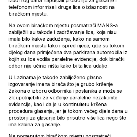
izbornog dana napuštali prostoriju za glasanje i
telefonom informisali druga lica o izlaznosti na
biračkom mjestu.
Na ovom biračkom mjestu posmatrači MANS-a
zabilježili su takođe i zadržavanje lica, koja nisu
imala bilo kakva zaduženja, kako na samom
biračkom mjestu tako i ispred njega, gdje su tokom
cijelog dana primjećena dva parkirana automobila iz
kojih su lica vodila paralelne evidencije, dok birački
odbor nije učinio ništa kako bi ta lica udaljio.
U Lazinama je takođe zabilježeno glasno
izgovaranje imena birača što je grubo kršenje
Zakona o izboru odbornika i poslanika a može se
zloupotrijebiti i za vođenje paralelne nezakonite
evidencije, kao i da je u kontinuitetu kršena
procedura glasanja, jer je tokom većeg dijela dana u
prostoriji za glasanje bilo prisutno više lica nego što
ima kabina za glasanje.
Na pomenutom biračkom mjestu posmatrači