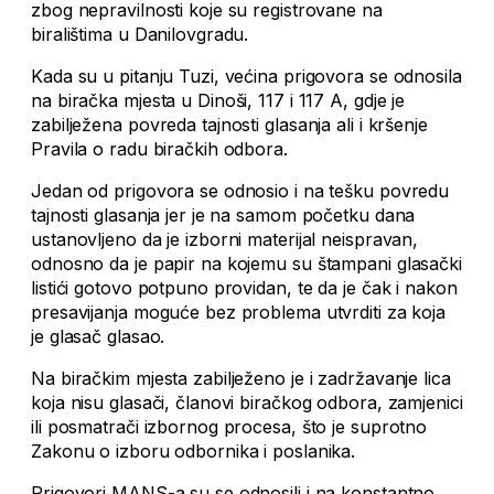
zbog nepravilnosti koje su registrovane na
biralištima u Danilovgradu.
Kada su u pitanju Tuzi, većina prigovora se odnosila
na biračka mjesta u Dinoši, 117 i 117 A, gdje je
zabilježena povreda tajnosti glasanja ali i kršenje
Pravila o radu biračkih odbora.
Jedan od prigovora se odnosio i na tešku povredu
tajnosti glasanja jer je na samom početku dana
ustanovljeno da je izborni materijal neispravan,
odnosno da je papir na kojemu su štampani glasački
listići gotovo potpuno providan, te da je čak i nakon
presavijanja moguće bez problema utvrditi za koja
je glasač glasao.
Na biračkim mjesta zabilježeno je i zadržavanje lica
koja nisu glasači, članovi biračkog odbora, zamjenici
ili posmatrači izbornog procesa, što je suprotno
Zakonu o izboru odbornika i poslanika.
Prigovori MANS-a su se odnosili i na konstantno