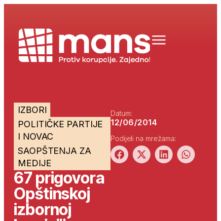
IZBORI
Datum:
12/06/2014
POLITIČKE PARTIJE
I NOVAC
Podijeli na mrežama:
SAOPŠTENJA ZA
MEDIJE
67 prigovora
Opštinskoj
izbornoj