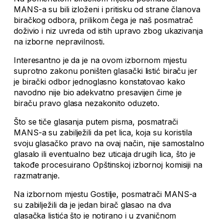
MANS-a su bili izloženi i pritisku od strane članova
biračkog odbora, prilikom čega je naš posmatrač
doživio i niz uvreda od istih upravo zbog ukazivanja
na izborne nepravilnosti.
Interesantno je da je na ovom izbornom mjestu
suprotno zakonu poništen glasački listić biraču jer
je birački odbor jednoglasno konstatovao kako
navodno nije bio adekvatno presavijen čime je
biraču pravo glasa nezakonito oduzeto.
Što se tiče glasanja putem pisma, posmatrači
MANS-a su zabilježili da pet lica, koja su koristila
svoju glasačko pravo na ovaj način, nije samostalno
glasalo ili eventualno bez uticaja drugih lica, što je
takođe procesuirano Opštinskoj izbornoj komisiji na
razmatranje.
Na izbornom mjestu Gostilje, posmatrači MANS-a
su zabilježili da je jedan birač glasao na dva
glasačka listića što je notirano i u zvaničnom