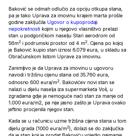
Baković se odmah odlučio za opciju otkupa stana,
pa je tako Uprava za imovinu krajem marta prošle
godine zaključila
Ugovor o kupoprodaji
nepokretnosti
kojim u njegovo vlasništvo prelazi
stan u podgoričkom naselju Stari aerodrom od
2
2
56m
i podrumski prostor od 4 m
. Cijena po kojoj
je Baković kupio stan iznosi 6.079 eura, u skladu sa
Obračunskom listom Uprave za imovinu.
Zanimljivo je da Uprava za imovinu u ugovoru
navodi i tržišnu cijenu stana od 35.760 eura,
2
odnosno 600 eura/m
. Bakovićev novi stan se
nalazi u dijelu naselja iza supermarketa Voli, u
zgradama gdje je nemoguće naći stan za manje od
1.000 eura/m2, pa nije jasno zašto je Uprava ovako
jeftino procjenila njegov stan.
Kada se u računicu uzme tržišna cijena stana u tom
2
dijelu grada (1000 eura/m
), dolazi se do zaključka
da je stan koji je prodat Bakoviću vrijedio najmanje