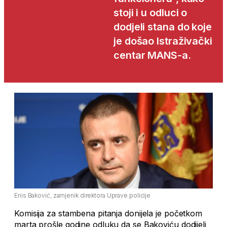
stoji i u odluci o
dodjeli stana do koje
je došao Istraživački
centar MANS-a.
Enis Baković, zamjenik direktora Uprave policije
Komisija za stambena pitanja donijela je početkom
marta prošle godine odluku da se Bakoviću dodijeli