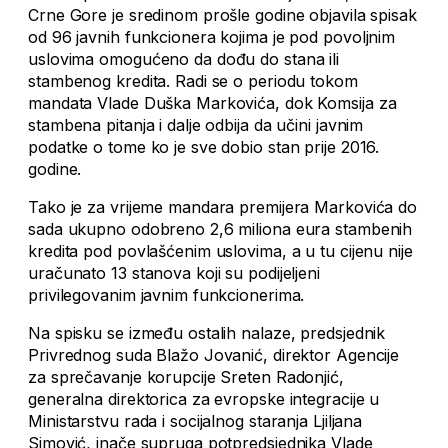
Crne Gore je sredinom prošle godine objavila spisak
od 96 javnih funkcionera kojima je pod povoljnim
uslovima omogućeno da dođu do stana ili
stambenog kredita. Radi se o periodu tokom
mandata Vlade Duška Markovića, dok Komsija za
stambena pitanja i dalje odbija da učini javnim
podatke o tome ko je sve dobio stan prije 2016.
godine.
Tako je za vrijeme mandara premijera Markovića do
sada ukupno odobreno 2,6 miliona eura stambenih
kredita pod povlašćenim uslovima, a u tu cijenu nije
uračunato 13 stanova koji su podijeljeni
privilegovanim javnim funkcionerima.
Na spisku se između ostalih nalaze, predsjednik
Privrednog suda Blažo Jovanić, direktor Agencije
za sprečavanje korupcije Sreten Radonjić,
generalna direktorica za evropske integracije u
Ministarstvu rada i socijalnog staranja Ljiljana
Simović, inače supruga potpredsjednika Vlade