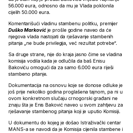
56.000 eura, odnosno da mu je Vlada poklonila
cijelih 50.000 eura.
Komentarišući vladinu stambenu politku, premijer
Duško Marković
je prošle godine naveo da će
njegova vlada nastojati da rješavanje stambenih
pitanja „ne bude privilegija, već rezultat potrebe“.
Sa druge strane, nije do kraja jasno čime se vladina
komisija vodila kada je odlučila da baš Enisu
Bakoviću omogući da za samo 6.000 eura riješi
stambeno pitanje.
Dokumentacija na osnovu koje se donose odluke je
još prije nekoliko godina proglašena tajnom, pa ni u
ovom konkretnom slučaju crnogorski građani ne
znaju šta je Enis Baković naveo u svom zahtjevu za
rješavanje stambenog pitanja koji je uputio Komisiji.
U dokumentu do kojeg je došao Istraživački centar
MANS-a se navodi da je Komisija cijenila stambene i