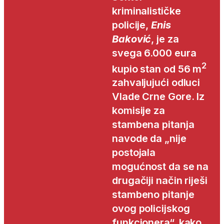
kriminalističke
policije,
Enis
Baković
, je za
svega 6.000 eura
2
kupio stan od 56 m
zahvaljujući odluci
Vlade Crne Gore. Iz
komisije za
stambena pitanja
navode da „nije
postojala
mogućnost da se na
drugačiji način riješi
stambeno pitanje
ovog policijskog
funkcionera“, kako