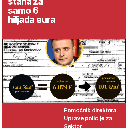
stana za
samo 6
hiljada eura
Pomoćnik direktora
Uprave policije za
Sektor