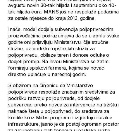
avgustu novih 30-tak hiljada i septembru oko 40-
tak hiljada eura. MANS još ne raspolaže podacima
za ostale mjesece do kraja 2013. godine.
Inače, model dodjele subvencija poljoprivrednim
proizvođačima podrazumijeva da se u aprilu svake
godine oni prijavljuju Ministarstvu, čije stručne
službe, uz podršku opštinskih službi za
poljoprivredu, obilaze teren i donose odluke o
dodjeli premija. Na nivou Ministarstva se zatim
formiraju spiskovi farmera, kojima se novac
direktno uplaćuje u narednoj godini.
S obzirom na činjenicu da Ministarstvo
poljoprivrede raspolaže značajnim sredstvima za
podršku razvoju poljoprivrede, od dodjele
subvencija, preko novca za intervencije na tržištu i
naknade šteta u poljoprivredi, do sredstava za
kredite kroz Midas program ili izgradnju ruralne
infrastrukture, jasno je da postoji ogroman prostor
za zloupotrebu ovih fondova u partijske svrhe.