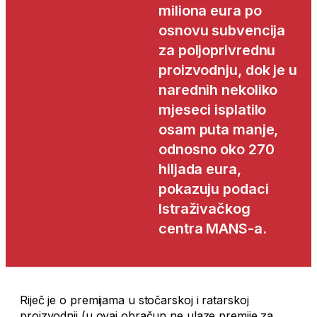
miliona eura po
osnovu subvencija
za poljoprivrednu
proizvodnju, dok je u
narednih nekoliko
mjeseci isplatilo
osam puta manje,
odnosno oko 270
hiljada eura,
pokazuju podaci
Istraživačkog
centra MANS-a.
Riječ je o premijama u stočarskoj i ratarskoj
proizvodnji (u ovaj obračun ne ulaze premije za