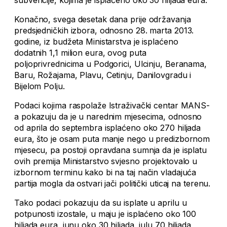
subvencije, kojima je isplaćeno oko 30 hiljada eura.
Konačno, svega desetak dana prije održavanja
predsjedničkih izbora, odnosno 28. marta 2013.
godine, iz budžeta Ministarstva je isplaćeno
dodatnih 1,1 milion eura, ovog puta
poljoprivrednicima u Podgorici, Ulcinju, Beranama,
Baru, Rožajama, Plavu, Cetinju, Danilovgradu i
Bijelom Polju.
Podaci kojima raspolaže Istraživački centar MANS-
a pokazuju da je u narednim mjesecima, odnosno
od aprila do septembra isplaćeno oko 270 hiljada
eura, što je osam puta manje nego u predizbornom
mjesecu, pa postoji opravdana sumnja da je isplatu
ovih premija Ministarstvo svjesno projektovalo u
izbornom terminu kako bi na taj način vladajuća
partija mogla da ostvari jači politički uticaj na terenu.
Tako podaci pokazuju da su isplate u aprilu u
potpunosti izostale, u maju je isplaćeno oko 100
hiljada eura, junu oko 30 hiljada, julu 70 hiljada,