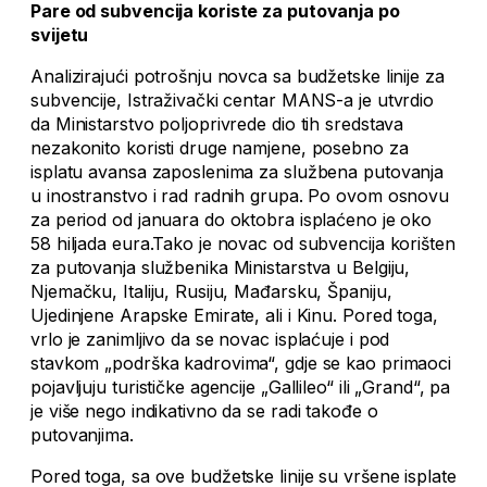
Pare od subvencija koriste za putovanja po
svijetu
Analizirajući potrošnju novca sa budžetske linije za
subvencije, Istraživački centar MANS-a je utvrdio
da Ministarstvo poljoprivrede dio tih sredstava
nezakonito koristi druge namjene, posebno za
isplatu avansa zaposlenima za službena putovanja
u inostranstvo i rad radnih grupa. Po ovom osnovu
za period od januara do oktobra isplaćeno je oko
58 hiljada eura.Tako je novac od subvencija korišten
za putovanja službenika Ministarstva u Belgiju,
Njemačku, Italiju, Rusiju, Mađarsku, Španiju,
Ujedinjene Arapske Emirate, ali i Kinu. Pored toga,
vrlo je zanimljivo da se novac isplaćuje i pod
stavkom „podrška kadrovima“, gdje se kao primaoci
pojavljuju turističke agencije „Gallileo“ ili „Grand“, pa
je više nego indikativno da se radi takođe o
putovanjima.
Pored toga, sa ove budžetske linije su vršene isplate