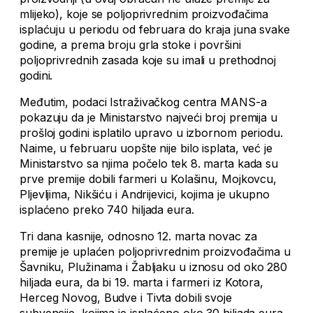
mlijeko), koje se poljoprivrednim proizvođačima
isplaćuju u periodu od februara do kraja juna svake
godine, a prema broju grla stoke i površini
poljoprivrednih zasada koje su imali u prethodnoj
godini.
Međutim, podaci Istraživačkog centra MANS-a
pokazuju da je Ministarstvo najveći broj premija u
prošloj godini isplatilo upravo u izbornom periodu.
Naime, u februaru uopšte nije bilo isplata, već je
Ministarstvo sa njima počelo tek 8. marta kada su
prve premije dobili farmeri u Kolašinu, Mojkovcu,
Pljevljima, Nikšiću i Andrijevici, kojima je ukupno
isplaćeno preko 740 hiljada eura.
Tri dana kasnije, odnosno 12. marta novac za
premije je uplaćen poljoprivrednim proizvođačima u
Šavniku, Plužinama i Žabljaku u iznosu od oko 280
hiljada eura, da bi 19. marta i farmeri iz Kotora,
Herceg Novog, Budve i Tivta dobili svoje