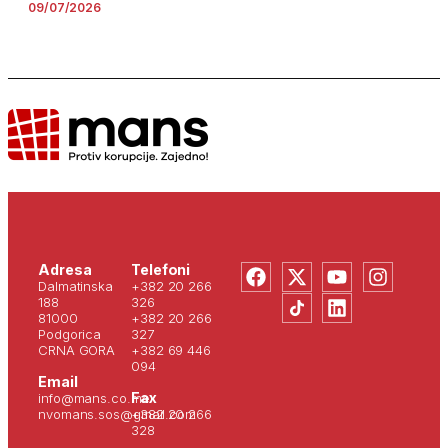
09/07/2026
Adresa
Telefoni
Dalmatinska
+382 20 266
188
326
81000
+382 20 266
Podgorica
327
CRNA GORA
+382 69 446
094
Email
Fax
info@mans.co.me
nvomans.sos@gmail.com
+382 20 266
328