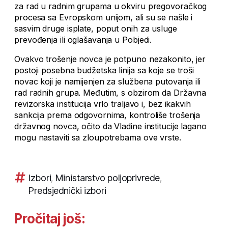
za rad u radnim grupama u okviru pregovoračkog
procesa sa Evropskom unijom, ali su se našle i
sasvim druge isplate, poput onih za usluge
prevođenja ili oglašavanja u Pobjedi.
Ovakvo trošenje novca je potpuno nezakonito, jer
postoji posebna budžetska linija sa koje se troši
novac koji je namijenjen za službena putovanja ili
rad radnih grupa. Međutim, s obzirom da Državna
revizorska institucija vrlo traljavo i, bez ikakvih
sankcija prema odgovornima, kontroliše trošenja
državnog novca, očito da Vladine institucije lagano
mogu nastaviti sa zloupotrebama ove vrste.
Izbori
,
Ministarstvo poljoprivrede
,
Predsjednički izbori
Pročitaj još: