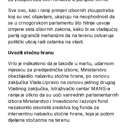
Sve ovo, kao i raniji primjeri izbornih zloupotreba
koji su već objavljeni, ukazuju na neophodnost da
se u crnogorskom parlamentu što hitnije usvoje
izmjene seta izbornih zakona, kako bi se vladajućoj
partiji ograničili mehanizmi da na terenu ostvaruje
politički uticaj radi ostanka na vlasti.
Uvozili stočnu hranu
Vrlo je indikativno da je takođe u martu, udarnom
mjesecu za predsjedničke izbore, Ministarstvo
obezbijedilo nabavku stočne hrane, po osnovu
zaključka Vlade.Upravo na osnovu jednog drugog
Vladinog zaključka, Istraživački centar MANS-a
ranije je otkrio da su uoči vanrednih parlamentarnih
izbora Ministarstvo i Investiciono razvojni fond
nezakonito iskoristili sredstva tog fonda za
interventnu nabavku stočne hrane, koja je potom
dijeljena stočarima na terenu.