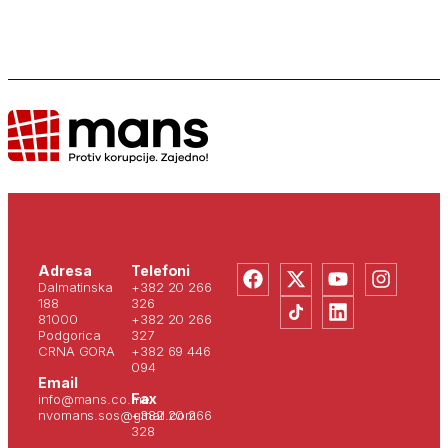
Adresa
Telefoni
Dalmatinska
+382 20 266
188
326
81000
+382 20 266
Podgorica
327
CRNA GORA
+382 69 446
094
Email
Fax
info@mans.co.me
nvomans.sos@gmail.com
+382 20 266
328