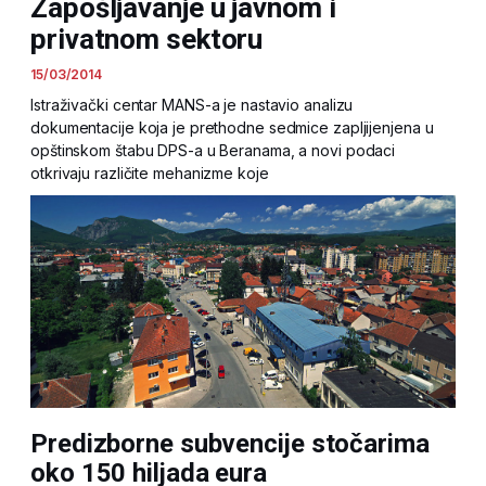
Zapošljavanje u javnom i
privatnom sektoru
15/03/2014
Istraživački centar MANS-a je nastavio analizu
dokumentacije koja je prethodne sedmice zapljijenjena u
opštinskom štabu DPS-a u Beranama, a novi podaci
otkrivaju različite mehanizme koje
Predizborne subvencije stočarima
oko 150 hiljada eura