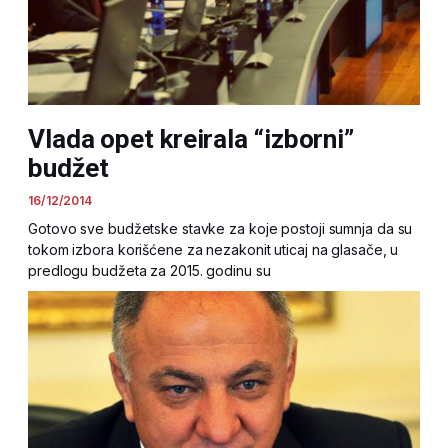
Vlada opet kreirala “izborni”
budžet
16/12/2014
Gotovo sve budžetske stavke za koje postoji sumnja da su
tokom izbora korišćene za nezakonit uticaj na glasače, u
predlogu budžeta za 2015. godinu su