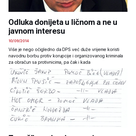
Odluka donijeta u ličnom a ne u
javnom interesu
10/09/2014
Više je nego očigledno da DPS već duže vrijeme koristi
navodnu borbu protiv korupcije i organizovanog kriminala
za obračun sa protivnicima, pa čak i kada