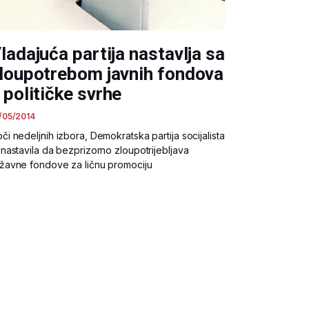
ladajuća partija nastavlja sa
loupotrebom javnih fondova
 političke svrhe
/05/2014
či nedeljnih izbora, Demokratska partija socijalista
 nastavila da bezprizorno zloupotrijebljava
žavne fondove za ličnu promociju