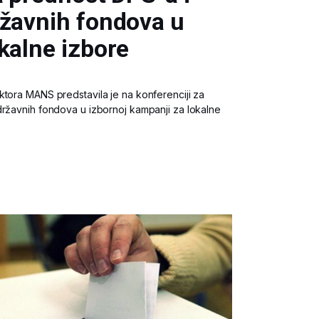
ržavnih fondova u
kalne izbore
ktora MANS predstavila je na konferenciji za
državnih fondova u izbornoj kampanji za lokalne