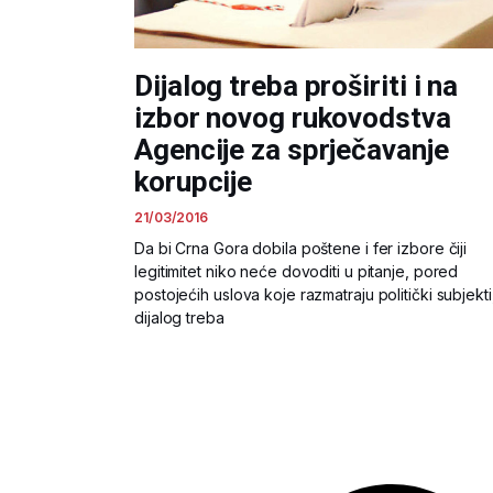
Dijalog treba proširiti i na
izbor novog rukovodstva
Agencije za sprječavanje
korupcije
21/03/2016
Da bi Crna Gora dobila poštene i fer izbore čiji
legitimitet niko neće dovoditi u pitanje, pored
postojećih uslova koje razmatraju politički subjekti
dijalog treba