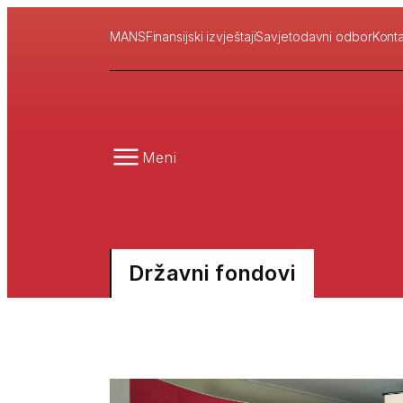
MANS
Finansijski izvještaji
Savjetodavni odbor
Konta
Meni
Državni fondovi