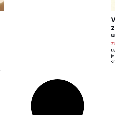
V
z
u
21
Uo
je
dr
,