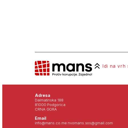
Idi na vrh
Adresa
Dalmatinska 188
81000 Podgorica
CRNA GORA
Email
info@mans.co.me nvomans.sos@gmail.com