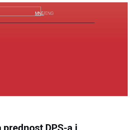
/
MNE
ENG
a prednost DPS-a i