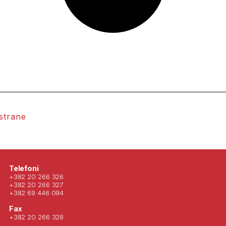
 strane
Posjeti nas 
Telefoni
+382 20 266 326
+382 20 266 327
+382 69 446 094
Fax
+382 20 266 328