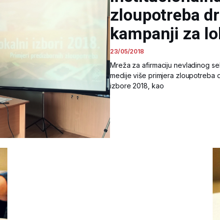
zloupotreba d
kampanji za lo
23/05/2018
Mreža za afirmaciju nevladinog se
medije više primjera zloupotreba 
izbore 2018, kao