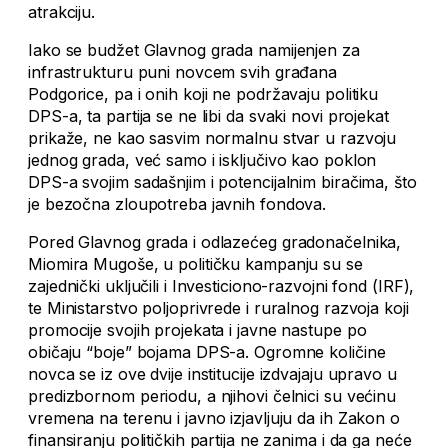
atrakciju.
Iako se budžet Glavnog grada namijenjen za
infrastrukturu puni novcem svih građana
Podgorice, pa i onih koji ne podržavaju politiku
DPS-a, ta partija se ne libi da svaki novi projekat
prikaže, ne kao sasvim normalnu stvar u razvoju
jednog grada, već samo i isključivo kao poklon
DPS-a svojim sadašnjim i potencijalnim biračima, što
je bezočna zloupotreba javnih fondova.
Pored Glavnog grada i odlazećeg gradonačelnika,
Miomira Mugoše, u političku kampanju su se
zajednički uključili i Investiciono-razvojni fond (IRF),
te Ministarstvo poljoprivrede i ruralnog razvoja koji
promocije svojih projekata i javne nastupe po
običaju “boje” bojama DPS-a. Ogromne količine
novca se iz ove dvije institucije izdvajaju upravo u
predizbornom periodu, a njihovi čelnici su većinu
vremena na terenu i javno izjavljuju da ih Zakon o
finansiranju političkih partija ne zanima i da ga neće