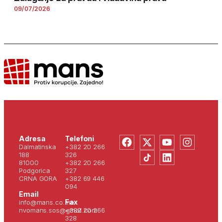
09/07/2026
Adresa
Telefoni
Dalmatinska
+382 20 266
188
326
81000
+382 20 266
Podgorica
327
CRNA GORA
+382 69 446
094
Email
Fax
info@mans.co.me
nvomans.sos@gmail.com
+382 20 266
328