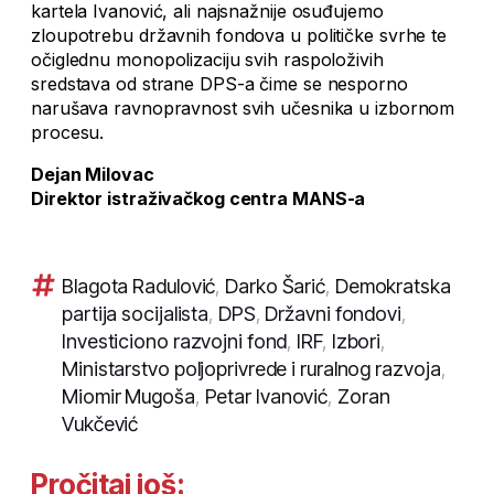
kartela Ivanović, ali najsnažnije osuđujemo
zloupotrebu državnih fondova u političke svrhe te
očiglednu monopolizaciju svih raspoloživih
sredstava od strane DPS-a čime se nesporno
narušava ravnopravnost svih učesnika u izbornom
procesu.
Dejan Milovac
Direktor istraživačkog centra MANS-a
Blagota Radulović
,
Darko Šarić
,
Demokratska
partija socijalista
,
DPS
,
Državni fondovi
,
Investiciono razvojni fond
,
IRF
,
Izbori
,
Ministarstvo poljoprivrede i ruralnog razvoja
,
Miomir Mugoša
,
Petar Ivanović
,
Zoran
Vukčević
Pročitaj još: