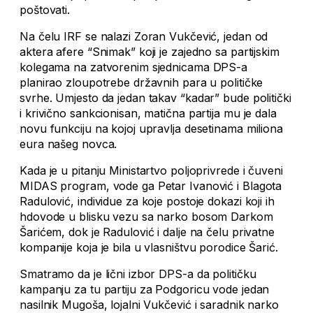
poštovati.
Na čelu IRF se nalazi Zoran Vukčević, jedan od
aktera afere “Snimak” koji je zajedno sa partijskim
kolegama na zatvorenim sjednicama DPS-a
planirao zloupotrebe državnih para u političke
svrhe. Umjesto da jedan takav “kadar” bude politički
i krivično sankcionisan, matična partija mu je dala
novu funkciju na kojoj upravlja desetinama miliona
eura našeg novca.
Kada je u pitanju Ministartvo poljoprivrede i čuveni
MIDAS program, vode ga Petar Ivanović i Blagota
Radulović, individue za koje postoje dokazi koji ih
hdovode u blisku vezu sa narko bosom Darkom
Šarićem, dok je Radulović i dalje na čelu privatne
kompanije koja je bila u vlasništvu porodice Šarić.
Smatramo da je lični izbor DPS-a da političku
kampanju za tu partiju za Podgoricu vode jedan
nasilnik Mugoša, lojalni Vukčević i saradnik narko