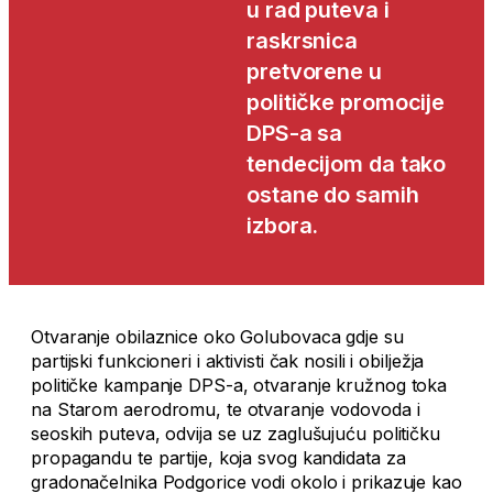
u rad puteva i
raskrsnica
pretvorene u
političke promocije
DPS-a sa
tendecijom da tako
ostane do samih
izbora.
Otvaranje obilaznice oko Golubovaca gdje su
partijski funkcioneri i aktivisti čak nosili i obilježja
političke kampanje DPS-a, otvaranje kružnog toka
na Starom aerodromu, te otvaranje vodovoda i
seoskih puteva, odvija se uz zaglušujuću političku
propagandu te partije, koja svog kandidata za
gradonačelnika Podgorice vodi okolo i prikazuje kao