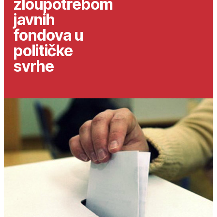
zloupotrebom
javnih
fondova u
političke
svrhe